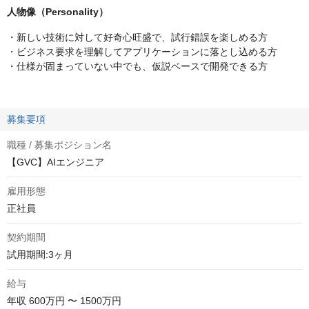
人物像（Personality）
・新しい技術に対して好奇心旺盛で、試行錯誤を楽しめる方
・ビジネス要求を理解してアプリケーションに落とし込める方
・仕様が固まっていない中でも、仮説ベースで開発できる方
募集要項
職種 / 募集ポジション名
【GVC】AIエンジニア
雇用形態
正社員
契約期間
試用期間:3ヶ月
給与
年収
600万円 〜 1500万円