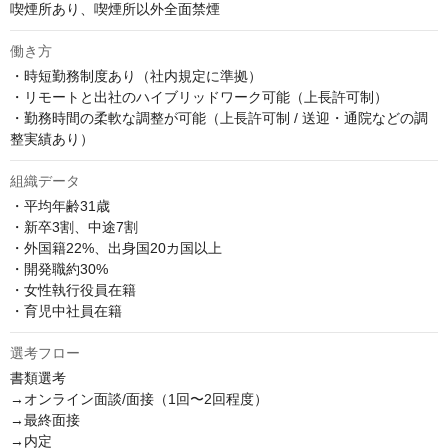
喫煙所あり、喫煙所以外全面禁煙
働き方
・時短勤務制度あり（社内規定に準拠）

・リモートと出社のハイブリッドワーク可能（上長許可制）

・勤務時間の柔軟な調整が可能（上長許可制 / 送迎・通院などの調
整実績あり）
組織データ
・平均年齢31歳

・新卒3割、中途7割

・外国籍22%、出身国20カ国以上

・開発職約30%

・女性執行役員在籍

・育児中社員在籍
選考フロー
書類選考

→オンライン面談/面接（1回〜2回程度）

→最終面接

→内定
