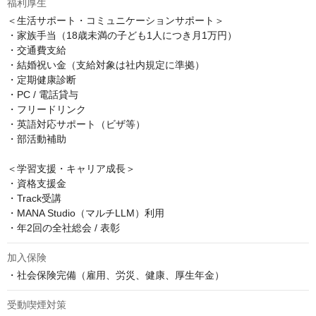
福利厚生
＜生活サポート・コミュニケーションサポート＞

・家族手当（18歳未満の子ども1人につき月1万円）

・交通費支給

・結婚祝い金（支給対象は社内規定に準拠）

・定期健康診断

・PC / 電話貸与

・フリードリンク

・英語対応サポート（ビザ等）

・部活動補助

＜学習支援・キャリア成長＞

・資格支援金

・Track受講

・MANA Studio（マルチLLM）利用

・年2回の全社総会 / 表彰
加入保険
・社会保険完備（雇用、労災、健康、厚生年金）
受動喫煙対策