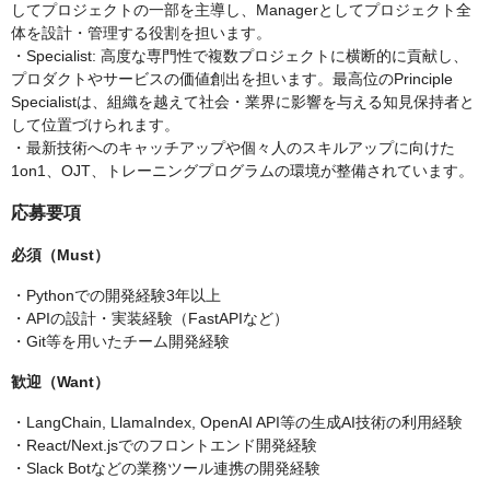
してプロジェクトの一部を主導し、Managerとしてプロジェクト全
体を設計・管理する役割を担います。
・Specialist: 高度な専門性で複数プロジェクトに横断的に貢献し、
プロダクトやサービスの価値創出を担います。最高位のPrinciple
Specialistは、組織を越えて社会・業界に影響を与える知見保持者と
して位置づけられます。
・最新技術へのキャッチアップや個々人のスキルアップに向けた
1on1、OJT、トレーニングプログラムの環境が整備されています。
応募要項
必須（Must）
・Pythonでの開発経験3年以上
・APIの設計・実装経験（FastAPIなど）
・Git等を用いたチーム開発経験
歓迎（Want）
・LangChain, LlamaIndex, OpenAI API等の生成AI技術の利用経験
・React/Next.jsでのフロントエンド開発経験
・Slack Botなどの業務ツール連携の開発経験