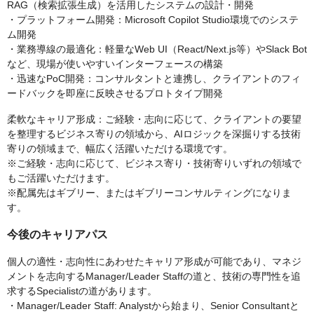
RAG（検索拡張生成）を活用したシステムの設計・開発
・プラットフォーム開発：Microsoft Copilot Studio環境でのシステ
ム開発
・業務導線の最適化：軽量なWeb UI（React/Next.js等）やSlack Bot
など、現場が使いやすいインターフェースの構築
・迅速なPoC開発：コンサルタントと連携し、クライアントのフィ
ードバックを即座に反映させるプロトタイプ開発
柔軟なキャリア形成：ご経験・志向に応じて、クライアントの要望
を整理するビジネス寄りの領域から、AIロジックを深掘りする技術
寄りの領域まで、幅広く活躍いただける環境です。
※ご経験・志向に応じて、ビジネス寄り・技術寄りいずれの領域で
もご活躍いただけます。
※配属先はギブリー、またはギブリーコンサルティングになりま
す。
今後のキャリアパス
個人の適性・志向性にあわせたキャリア形成が可能であり、マネジ
メントを志向するManager/Leader Staffの道と、技術の専門性を追
求するSpecialistの道があります。
・Manager/Leader Staff: Analystから始まり、Senior Consultantと