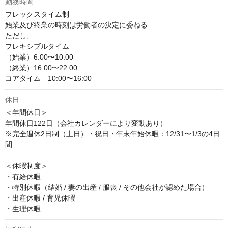
勤務時間
フレックスタイム制

始業及び終業の時刻は労働者の決定に委ねる

ただし、

フレキシブルタイム

（始業）6:00〜10:00

（終業）16:00〜22:00

コアタイム　10:00〜16:00
休日
＜年間休日＞

年間休日122日（会社カレンダーにより変動あり）

※完全週休2日制（土日）・祝日・年末年始休暇：12/31〜1/3の4日
間

＜休暇制度＞

・有給休暇

・特別休暇（結婚 / 妻の出産 / 服喪 / その他会社が認めた場合）

・出産休暇 / 育児休暇

・生理休暇