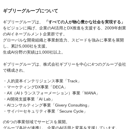
ギブリーグループについて
ギブリーグループは、
「すべての人が物心豊かな社会を実現する」
をビジョンに掲げ、企業のAI活用とDX推進を支援する、2009年創業
のAIイネーブルメント企業群です。
グローバルな開発組織と事業創造力、スピードを強みに事業を展開
し、累計5,000社を支援。
生成AI分野の実績は1,000社以上。
ギブリーグループは、株式会社ギブリーを中心に4つのグループ会社
で構成され、
・人的資本インテリジェンス事業「Track」
・マーケティングDX事業「DECA」
・AX（AIトランスフォーメーション）事業「MANA」
・AI開発支援事業「AI Lab」
・AIコンサルティング事業「Givery Consulting」
・サイバーセキュリティ事業「Secure Cycle」
の6つの事業領域でサービスを展開。
グループ各社が連携し、企業のAI活用と変革を支援しています。