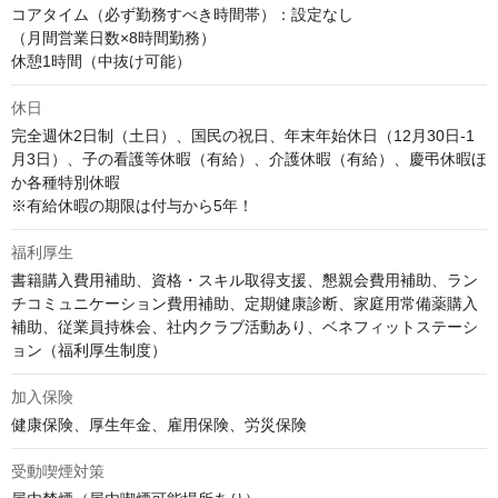
コアタイム（必ず勤務すべき時間帯）：設定なし

（月間営業日数×8時間勤務）

休憩1時間（中抜け可能）
休日
完全週休2日制（土日）、国民の祝日、年末年始休日（12月30日-1
月3日）、子の看護等休暇（有給）、介護休暇（有給）、慶弔休暇ほ
か各種特別休暇

※有給休暇の期限は付与から5年！
福利厚生
書籍購入費用補助、資格・スキル取得支援、懇親会費用補助、ラン
チコミュニケーション費用補助、定期健康診断、家庭用常備薬購入
補助、従業員持株会、社内クラブ活動あり、ベネフィットステーシ
ョン（福利厚生制度）
加入保険
健康保険、厚生年金、雇用保険、労災保険
受動喫煙対策