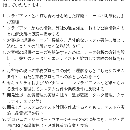
指していただきます。
クライアントとの打ち合わせを通じた課題・ニーズの明確化およ
び整理
クライアントからの情報、弊社の過去知見、および公開情報をも
とに解決策の仮説を提示する
お客様の課題やニーズ・要望を、具体的なシステム要件に落とし
込む。またその前段となる業務設計を行う
お客様の課題やニーズを解決するために、データ分析の方針を設
計し、弊社のデータサイエンティストと協力して実際の分析を行
う
お客様の現行の業務プロセスの分析・理解をもとにしたシステム
要件や、新たな業務プロセスへの落とし込みを行う
セキュリティおよびガバナンス・コンプライアンスなど求められ
る要件を整理してシステム要件や業務要件に反映する
開発進捗・品質管理の実務を担う（進捗確認、タスク管理、クオ
リティチェック等）
開発したシステムのテスト計画を作成するとともに、テストを実
施し品質管理を行う
プロジェクトリーダー・マネージャーの指示に基づき、開発・運
用における課題抽出・改善施策の立案と実施