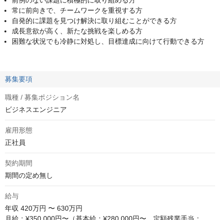
前例のない課題に積極的に取り組める方
常に前向きで、チームワークを重視する方
自発的に課題を見つけ解決に取り組むことができる方
成長意欲が高く、新たな挑戦を楽しめる方
困難な状況でも冷静に対処し、目標達成に向けて行動できる方
募集要項
職種 / 募集ポジション名
ビジネスエンジニア
雇用形態
正社員
契約期間
期間の定め無し
給与
年収
420万円 〜 630万円
月給：¥350,000円〜（基本給：¥280,000円〜　定額残業手当：