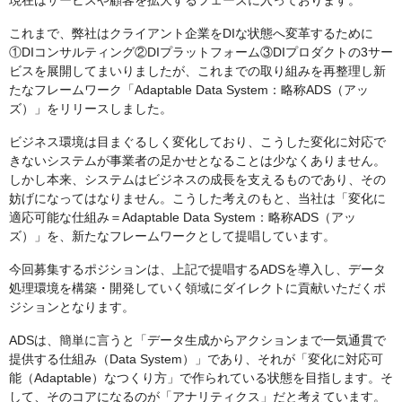
現在はサービスや顧客を拡大するフェーズに入っております。
これまで、弊社はクライアント企業をDIな状態へ変革するために
①DIコンサルティング②DIプラットフォーム③DIプロダクトの3サー
ビスを展開してまいりましたが、これまでの取り組みを再整理し新
たなフレームワーク「Adaptable Data System：略称ADS（アッ
ズ）」をリリースしました。
ビジネス環境は目まぐるしく変化しており、こうした変化に対応で
きないシステムが事業者の足かせとなることは少なくありません。
しかし本来、システムはビジネスの成長を支えるものであり、その
妨げになってはなりません。こうした考えのもと、当社は「変化に
適応可能な仕組み＝Adaptable Data System：略称ADS（アッ
ズ）」を、新たなフレームワークとして提唱しています。
今回募集するポジションは、上記で提唱するADSを導入し、データ
処理環境を構築・開発していく領域にダイレクトに貢献いただくポ
ジションとなります。
ADSは、簡単に言うと「データ生成からアクションまで一気通貫で
提供する仕組み（Data System）」であり、それが「変化に対応可
能（Adaptable）なつくり方」で作られている状態を目指します。そ
して、そのコアになるのが「アナリティクス」だと考えています。