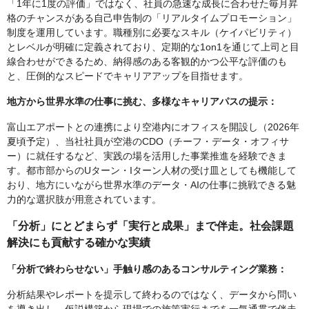
「1年に1度の評価」ではなく、社員の急速な成長に合わせた毎月昇
格のチャンスがある自己申告制の「リアルタイムプロモーション」
制度を運用しています。職種別に必要なスキル（ケイパビリティ）
とレベルが明確に定義されており、定期的な1on1を通じて上司と目
線合わせができるため、納得感のある客観的かつ公平な評価のも
と、圧倒的なスピードでキャリアアップを目指せます。
地方から世界水準の仕事に挑む、多様なキャリアパスの提示：
富山エアポートとの連携により空港内にオフィスを開設し（2026年
夏頃予定）、当社社員が空港のCDO（チーフ・データ・オフィサ
ー）に就任するなど、実践の場を活用した事業推進を経験できま
す。都市部からのUターン・Iターン人材の受け皿としても機能して
おり、地方にいながら世界水準のデータ・AIの仕事に挑戦できる魅
力的な選択肢が用意されています。
「分析」にとどまらず「実行と成果」まで伴走。社会課題
解決にも貢献する確かな実績
「分析で終わらせない」手触り感のあるコンサルティング業務：
分析結果やレポートを提示して終わるのではなく、データから問い