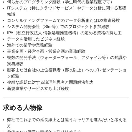
何らかのプログラミング経験（学生時代の授業程度で可）
ITシステム（特にクラウドサービス）やデータ分析に関する基礎
知識
コンサルティングファームでのデータ分析またはDX推進経験
システム開発会社（SIer等）でのプロジェクト参加経験
IPA（独立行政法人 情報処理推進機構）の定める資格の持ち主
データを活用したビジネス経験
海外での留学や業務経験
事業企画・経営企画・営業企画の業務経験
複数の開発手法（ウォーターフォール、アジャイル等）の知識や
実務経験
顧客または自社の上位役職者（部長以上）へのプレゼンテーショ
ン経験
複雑な課題に対する論理的思考と問題解決能力
新規事業やサービス立ち上げ経験
求める人物像
弊社でこれまでの延長線上とは違うキャリアを進みたいと考える
方