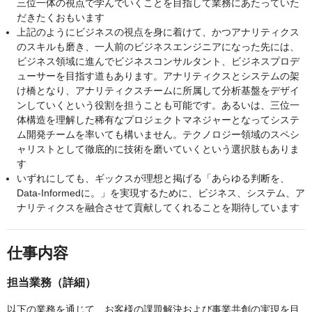
三位一体の視点で学んでいくことを目指して業務にあたっていた
だきたくおもいます
上記のようにビジネスの視点を身に着けて、かつアナリティクス
のスキルも磨き、一人前のビジネスエンジニアになった先には、
ビジネス領域に進んでビジネスコンサルタント、ビジネスプロデ
ューサーを目指す道もあります。アナリティクスとシステムの架
け橋となり、アナリティクスチームに所属して分析基盤をデザイ
ンしていくという役割を担うことも可能です。あるいは、三位一
体構造を理解した稀有なプロジェクトマネジャーとなってシステ
ム開発チームを率いても構いません。テクノロジー領域のスペシ
ャリストとして徹底的に技術を磨いていくという選択肢もありま
す
いずれにしても、ギックスが理想と掲げる「あらゆる判断を、
Data-Informedに。」を実現するために、ビジネス、システム、ア
ナリティクスを融合させて貢献してくれることを期待しています
仕事内容
担当業務（詳細）
以下の業務を通じて、お客様の課題解決および事業共創の実現を目