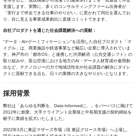
を導き出し、仮説構築から現場での施策実行までを一気通貫で伴走
支援します。実際に、多くのコンサルティングファーム出身者が
「実行まで伴走できる仕事のやりがい」に惹かれて同社を選んでお
り、目に見える事業成果創出に直接コミットできます。
自社プロダクトを通じた社会課題解決への貢献：
“データ・AI×ゲーミフィケーション”を活用した自社プロダクト「マ
イグル」は、商業施設や鉄道事業など幅広い企業に導入されていま
す。神戸市の「都市OS」と連携した渋滞解消（公共交通シフト）の
取り組みや、富山空港における地方のAI・データ人材育成や雇用創
出など、テクノロジーの力で地域活性化や社会課題の解決にダイレ
クトに貢献できる点も、日々の業務の大きなやりがいとなります。
採用背景
弊社は「あらゆる判断を、Data-Informedに。」をパーパスに掲げて
2012年に創業、大手クライアント企業様と中長期支援の契約締結を
梃子に業績を拡大いたしました。
2022年3月に東証マザーズ市場（現 東証グロース市場）へ上場し、