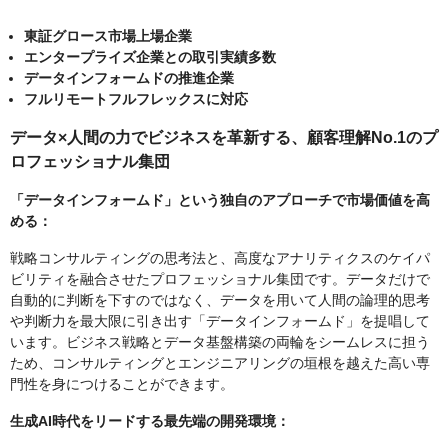
東証グロース市場上場企業
エンタープライズ企業との取引実績多数
データインフォームドの推進企業
フルリモートフルフレックスに対応
データ×人間の力でビジネスを革新する、顧客理解No.1のプ
ロフェッショナル集団
「データインフォームド」という独自のアプローチで市場価値を高
める：
戦略コンサルティングの思考法と、高度なアナリティクスのケイパ
ビリティを融合させたプロフェッショナル集団です。データだけで
自動的に判断を下すのではなく、データを用いて人間の論理的思考
や判断力を最大限に引き出す「データインフォームド」を提唱して
います。ビジネス戦略とデータ基盤構築の両輪をシームレスに担う
ため、コンサルティングとエンジニアリングの垣根を越えた高い専
門性を身につけることができます。
生成AI時代をリードする最先端の開発環境：