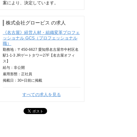
案により、決定しています。
株式会社グロービス の求人
《名古屋》経営人材・組織変革プロフェ
ッショナル GCS（プロフェッショナル
職）
勤務地：〒450-6627 愛知県名古屋市中村区名
駅1-1-3 JRゲートタワー27F【名古屋オフィ
ス】
給与：
非公開
雇用形態：正社員
掲載日：
30+日
前に掲載
すべての求人を見る