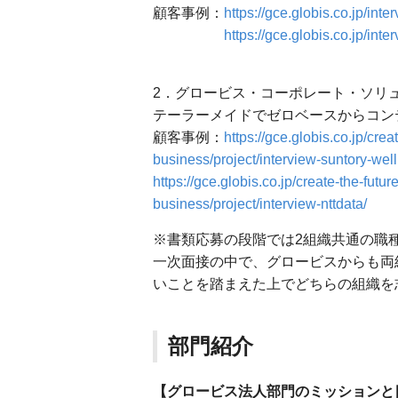
顧客事例：
https://gce.globis.co.jp/inte
https://gce.globis.co.jp/int
2．グロービス・コーポレート・ソリュ
テーラーメイドでゼロベースからコン
顧客事例：
https://gce.globis.co.jp/cre
business/project/interview-suntory-wel
https://gce.globis.co.jp/create-the-futu
business/project/interview-nttdata/
※書類応募の段階では2組織共通の職
一次面接の中で、グロービスからも両
いことを踏まえた上でどちらの組織を
部門紹介
【グロービス法人部門のミッションと