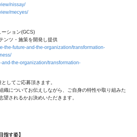
rview/nissay/
erview/mecyes/
ーション(GCS)
テンツ・施策を開発し提供
ate-the-future-and-the-organization/transformation-
lness/
re-and-the-organization/transformation-
種としてご応募頂きます。
組織についてお伝えしながら、ご自身の特性や取り組みた
志望されるかお決めいただきます。
目指す姿】