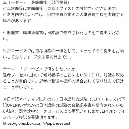
ムリーダー）→最終面接（部門役員）

※二次面接は対面面接（東京オフィス）の可能性がございます。

※選考内容によっては、部門役員面接後に人事役員面接を実施する
場合があります。

※履歴書・職務経歴書は日本語で作成されたものをご提出くださ
い。

※グロービスでは選考過程の一環として、エッセイのご提出をお願
いしております（2次面接前日まで）。

テーマ：「グロービスで何をしたいのか」

選考プロセスにおいて候補者様のことをより深く知り、対話を深め
ることが目的です。思考の整理や棚卸の機会として取り組んで頂け
ますと幸いです。

※日本語ネイティブ以外の方：日本語能力試験（JLPT）もしくは下
記URL内いずれかの日本語能力試験の合格認定書を所有されていな
い場合、選考途中で、グロービスにて手配いたしますJLPTオンライ
ンハーフ模試を受験頂きます。

https://globis.box.com/v/japanesetest