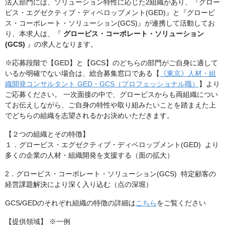
法人部門には、ソリューション特性に応じた2組織があり、『グロー
ビス・エグゼクティブ・ディベロップメント(GED)』と『グロービ
ス・コーポレート・ソリューション(GCS)』が連携して活動してお
り、本求人は、『
グロービス・コーポレート・ソリューション
(GCS)
』の求人となります。
※応募段階で【GED】と【GCS】のどちらの部門がご自身に適して
いるか明確でない場合は、総合募集窓口である【
《東京》人材・組
織開発コンサルタント GED・GCS（プロフェッショナル職）
】より
ご応募ください。 一次面接の中で、グロービスからも両組織につい
てお伝えしながら、ご自身の特性や取り組みたいことを踏まえた上
でどちらの組織を志望されるかお決めいただきます。
【２つの組織とその特徴】
１．グロービス・エグゼクティブ・ディベロップメント(GED) より
多くの企業の人材・組織開発を支援する（面の拡大）
2．グロービス・コーポレート・ソリューション(GCS) 特定顧客の
経営課題解決により深く入り込む（点の深堀）
GCS/GEDのそれぞれ組織の特徴の詳細は
こちら
をご覧ください
【提供領域】 ※一例