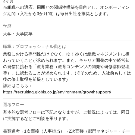
3ヶ月

※組織への適応、周囲との関係性構築を目的とし、オンボーディン
グ期間（入社から3か月間）は毎日出社を推奨とします。
学歴
大学・大学院卒
職掌：プロフェッショナル職とは
業務における専門性だけでなく、ゆくゆくは組織マネジメントに携
わっていくことが求められます。また、キャリア開発の中で経営知
の発信に携わる「教育業務（教育コンテンツの開発や研修講師登壇
等）」に携わることが求められます。(※そのため、入社前もしくは
後の修士取得を前提としています)

詳細はこちら：
https://recruiting.globis.co.jp/environment/growthsupport/
選考フロー
基本的な選考フローは下記となりますが、ご状況によっては、同日
に実施するなどご相談を承ります。 

書類選考→1次面接（人事担当）→2次面接（部門マネジャー・チー