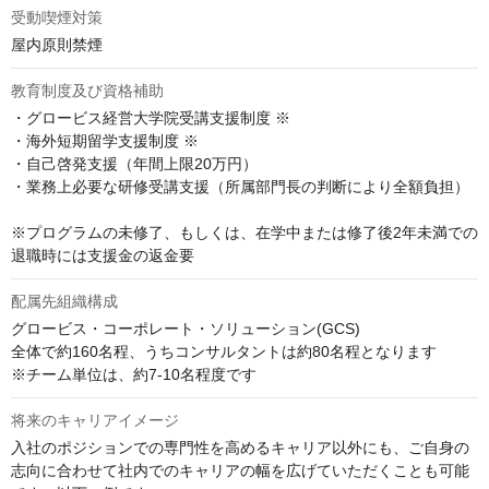
受動喫煙対策
屋内原則禁煙
教育制度及び資格補助
・グロービス経営大学院受講支援制度 ※

・海外短期留学支援制度 ※

・自己啓発支援（年間上限20万円）

・業務上必要な研修受講支援（所属部門長の判断により全額負担）

※プログラムの未修了、もしくは、在学中または修了後2年未満での
退職時には支援金の返金要
配属先組織構成
グロービス・コーポレート・ソリューション(GCS) 

全体で約160名程、うちコンサルタントは約80名程となります

※チーム単位は、約7-10名程度です
将来のキャリアイメージ
入社のポジションでの専門性を高めるキャリア以外にも、ご自身の
志向に合わせて社内でのキャリアの幅を広げていただくことも可能