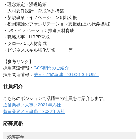
・理念策定・浸透施策
・人材要件設計・育成体系構築
・新規事業・イノベーション創出支援
・役員議論のファシリテーション支援(経営の代弁機能)
・DX・イノベーション推進人材育成
・戦略人事・HRBP育成
・グローバル人材育成
・ビジネススキル強化研修 等
【参考リンク】
採用関連情報：
GCS部門のご紹介
採用関連情報：
法人部門の記事（GLOBIS HUB）
社員紹介
こちらのポジションで活躍中の社員をご紹介します。
通信業界／人事／2021年入社
製造業界／人事職／2022年入社
応募資格
必須要件