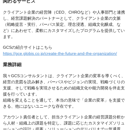
関わるサービス
クライアント企業の経営陣（CEO、CHROなど）や人事部門と連携
し、経営課題解決のパートナーとして、クライアント企業の文脈
（戦略提言・実行、パーパス策定、理念浸透、組織文化醸成、な
ど）にあわせて、柔軟にカスタマイズしたプログラムを提供してい
ます。
GCSの紹介サイトはこちら
https://gce.globis.co.jp/create-the-future-and-the-organization/
業務詳細
我々GCSコンサルタントは、クライアント企業の変革を導くべく、
経営の意図を読み解き、パーパスやビジョンの実現、戦略づくりの
支援、そして戦略を実現させるための組織文化や能力開発を伴走支
援を行っています。
組織を変えることを通して、本当の意味で「企業の変革」を支援で
きる、他にはないユニークな存在です。
アカウント責任者として、担当クライアント企業の経営課題分析か
ら人材・組織上の課題を特定し、課題に応じたカスタマイズソリュ
ーションの設計・提案・ソリューションのデリバリまで一気通貫