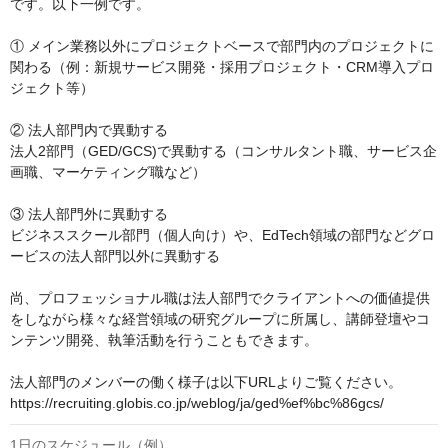
です。以下一例です。 

① メイン業務以外にプロジェクトベースで部門内のプロジェクトに
関わる（例：新規サービス開発・採用プロジェクト・CRM導入プロ
ジェクト等） 

② 法人部門内で異動する 

法人2部門（GED/GCS)で異動する（コンサルタント職、サービス企
画職、マーケティング職など） 

③ 法人部門外に異動する 

ビジネススクール部門（個人向け）や、EdTech領域の部門などグロ
ービスの法人部門以外に異動する 

尚、プロフェッショナル職は法人部門でクライアントへの価値提供
をしながら様々な経営領域の研究グループに所属し、講師登壇やコ
ンテンツ開発、執筆活動を行うこともできます。

法人部門のメンバーの働く様子は以下URLよりご覧ください。

https://recruiting.globis.co.jp/weblog/ja/ged%ef%bc%86gcs/
1日のスケジュール（例）