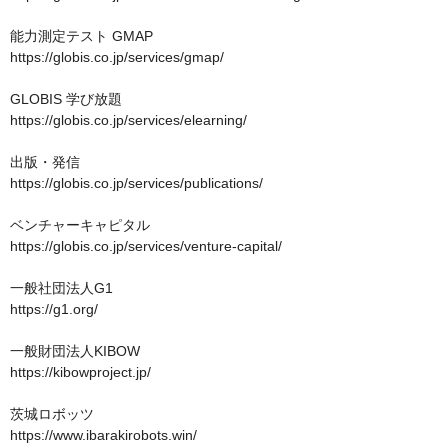
能力測定テスト GMAP

https://globis.co.jp/services/gmap/

GLOBIS 学び放題

https://globis.co.jp/services/elearning/

出版・発信

https://globis.co.jp/services/publications/

ベンチャーキャピタル

https://globis.co.jp/services/venture-capital/

一般社団法人G1　

https://g1.org/

一般財団法人KIBOW

https://kibowproject.jp/

茨城ロボッツ

https://www.ibarakirobots.win/