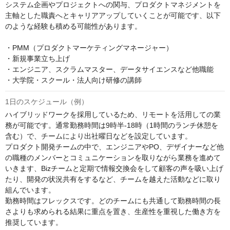
システム企画やプロジェクトへの関与、プロダクトマネジメントを
主軸とした職責へとキャリアアップしていくことが可能です、以下
のような経験も積める可能性があります。

・PMM（プロダクトマーケティングマネージャー）

・新規事業立ち上げ

・エンジニア、スクラムマスター、データサイエンスなど他職能

・大学院・スクール・法人向け研修の講師
1日のスケジュール（例）
ハイブリッドワークを採用しているため、リモートを活用しての業
務が可能です。通常勤務時間は9時半-18時（1時間のランチ休憩を
含む）で、チームにより出社曜日などを設定しています。

プロダクト開発チームの中で、エンジニアやPO、デザイナーなど他
の職種のメンバーとコミュニケーションを取りながら業務を進めて
いきます、Bizチームと定期で情報交換会をして顧客の声を吸い上げ
たり、開発の状況共有をするなど、チームを越えた活動などに取り
組んでいます。

勤務時間はフレックスです。どのチームにも共通して勤務時間の長
さよりも求められる結果に重点を置き、生産性を重視した働き方を
推奨しています。
