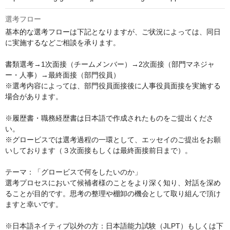
選考フロー
基本的な選考フローは下記となりますが、ご状況によっては、同日
に実施するなどご相談を承ります。 

書類選考→1次面接（チームメンバー）→2次面接（部門マネジャ
ー・人事）→最終面接（部門役員）

※選考内容によっては、部門役員面接後に人事役員面接を実施する
場合があります。

※履歴書・職務経歴書は日本語で作成されたものをご提出くださ
い。

※グロービスでは選考過程の一環として、エッセイのご提出をお願
いしております（３次面接もしくは最終面接前日まで）。

テーマ：「グロービスで何をしたいのか」

選考プロセスにおいて候補者様のことをより深く知り、対話を深め
ることが目的です。思考の整理や棚卸の機会として取り組んで頂け
ますと幸いです。

※日本語ネイティブ以外の方：日本語能力試験（JLPT）もしくは下