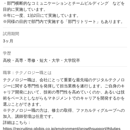
・部門横断的なコミュニケーションとチームビルディング　などを
目的に実施しています。

※年に一度、1泊2日にて実施しています。

※同様の目的で部門内で実施する「部門リトリート」もあります。
試用期間
3ヶ月
学歴
高校・高専・専修・短大・大学・大学院卒
職掌：テクノロジー職とは
テクノロジー職は、会社にとって重要な最先端のデジタルテクノロ
ジーに関する専門性を発揮して担当業務を遂行します。ご自身のキ
ャリア開発において、技術の専門性を高めていくのか、あるいは技
術をベースとしながらもマネジメントでのキャリアを開発するかを
選ぶことができます。

※テクノロジー職の方は、修士の取得、ファカルティグループへの
加入、講師登壇は任意です。

詳細はこちら：
https://recruiting.globis.co.jp/environment/growthsupport/#duties