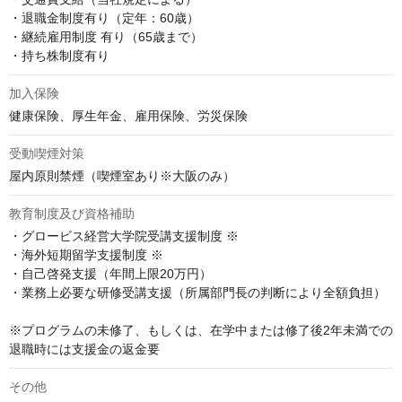
・退職金制度有り（定年：60歳）

・継続雇用制度 有り（65歳まで）

・持ち株制度有り
加入保険
健康保険、厚生年金、雇用保険、労災保険
受動喫煙対策
屋内原則禁煙（喫煙室あり※大阪のみ）
教育制度及び資格補助
・グロービス経営大学院受講支援制度 ※

・海外短期留学支援制度 ※

・自己啓発支援（年間上限20万円）

・業務上必要な研修受講支援（所属部門長の判断により全額負担）

※プログラムの未修了、もしくは、在学中または修了後2年未満での
退職時には支援金の返金要
その他