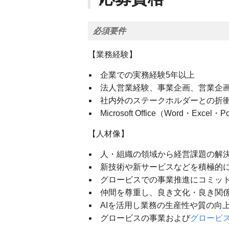
必須要件
【業務経験】
企業での実務経験5年以上
法人営業経験、事業企画、営業企
社内外のステークホルダーとの折
Microsoft Office（Word・Excel
【人材像】
人・組織の領域から経営課題の解
新技術や新サービスなどを積極的
グロービスでの事業推進にコミッ
仲間を尊重し、良き文化・良き関
AIを活用し業務の生産性や質の向
グロービスの事業および
グロービ