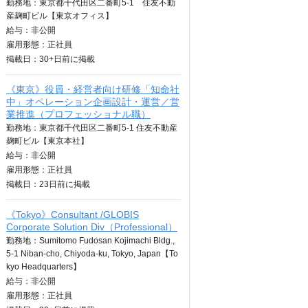
勤務地：東京都千代田区二番町5-1 住友不動
産麹町ビル【東京オフィス】
給与：
非公開
雇用形態：正社員
掲載日：
30+日
前に掲載
《東京》役員・経営者向け研修「知命社
中」オペレーション企画設計・運営／営
業推進（プロフェッショナル職）
勤務地：東京都千代田区二番町5-1 住友不動産
麹町ビル【東京本社】
給与：
非公開
雇用形態：正社員
掲載日：
23日
前に掲載
《Tokyo》Consultant /GLOBIS
Corporate Solution Div（Professional）
勤務地：Sumitomo Fudosan Kojimachi Bldg.,
5-1 Niban-cho, Chiyoda-ku, Tokyo, Japan【To
kyo Headquarters】
給与：
非公開
雇用形態：正社員