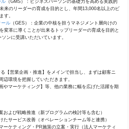
ール
（GMS）：ビジネスパーソンの基礎力を高める実践的
来のリーダーの育成を目的とし、年間13,000名以上のビ
ます。
クール
（GES）：企業の中核を担うマネジメント層向けの
を変革に導くことが出来るトップリーダーの育成を目的と
パーソンに受講いただいています。
おける【営業企画・推進】をメインで担当し、まずは顧客ニ
周辺環境を把握していただきます。
画やマーケティング】等、他の業務に幅を広げた活躍を期
案および戦略推進（新プログラムの検討等も含む）
けたサービス改善（オペレーションチーム等と連携）
マーケティング・PR施策の立案・実行（法人マーケティ