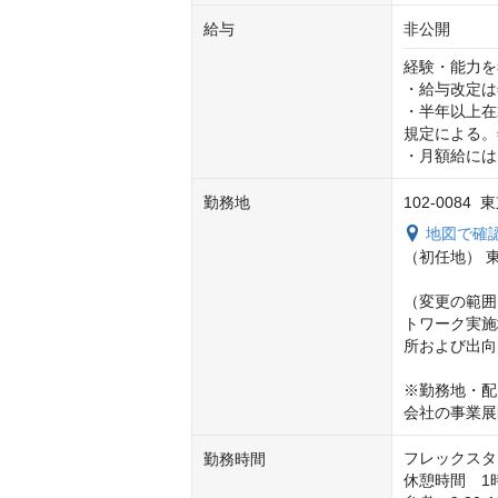
給与
非公開
経験・能力を
・給与改定は
・半年以上在
規定による。
・月額給には
勤務地
102-008
地図で確
（初任地） 東
（変更の範囲
トワーク実施
所および出向
※勤務地・配
会社の事業展
フレックスタ
勤務時間
休憩時間　1時