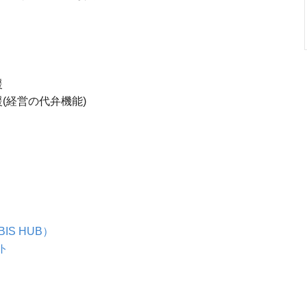
援
(経営の代弁機能)
IS HUB）
ト