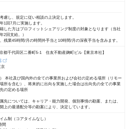
考慮し、規定に従い相談の上決定します。

年1回7月に実施します。

籍した方はプロフィットシェアリング制度の対象となります（当社
年2回支給。）

、残業45時間/月の時間外手当と10時間/月の深夜手当を含みます。
4 東京都千代田区二番町5-1 住友不動産麹町ビル【東京本社】
認
京

） 本社及び国内外の全ての事業所および会社の定める場所（リモー
場所を含む）、将来的に出向を実施した場合は出向先の全ての事業
先の定める場所

属先については、キャリア・能力開発、個別事情の勘案、または、
開上の最適配分等の勘案により、決定しています。
イム制（コアタイムなし）

間
