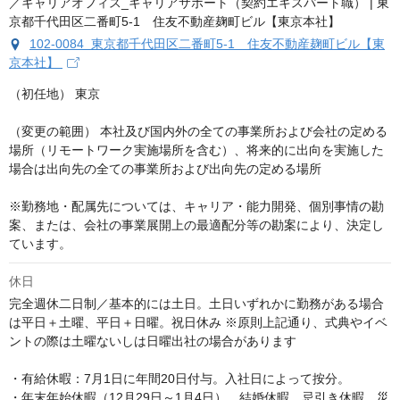
102-0084 東京都千代田区二番町5-1 住友不動産麹町ビル【東
京本社】
（初任地） 東京

（変更の範囲） 本社及び国内外の全ての事業所および会社の定める
場所（リモートワーク実施場所を含む）、将来的に出向を実施した
場合は出向先の全ての事業所および出向先の定める場所

※勤務地・配属先については、キャリア・能力開発、個別事情の勘
案、または、会社の事業展開上の最適配分等の勘案により、決定し
ています。
休日
完全週休二日制／基本的には土日。土日いずれかに勤務がある場合
は平日＋土曜、平日＋日曜。祝日休み ※原則上記通り、式典やイベ
ントの際は土曜ないしは日曜出社の場合があります

・有給休暇：7月1日に年間20日付与。入社日によって按分。 

・年末年始休暇（12月29日～1月4日）、結婚休暇、忌引き休暇、災