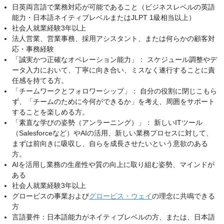
日英両言語で業務対応が可能であること（ビジネスレベルの英語
能力・日本語ネイティブレベルまたはJLPT 1級相当以上）
社会人就業経験3年以上
法人営業、営業事務、採用アシスタント、または何らかの顧客対
応・事務経験
「誠実かつ正確なオペレーション能力」： スケジュール調整やデ
ータ入力において、丁寧に向き合い、ミスなく遂行することに責
任感を持てる方。
「チームワークとフォロワーシップ」： 自分の役割に閉じこもら
ず、「チームのために今何ができるか」を考え、周囲をサポート
することを楽しめる方。
「素直な学びの姿勢（アンラーニング）」： 新しいITツール
（Salesforceなど）やAIの活用、新しい業務プロセスに対して、
まずは前向きに吸収し、自らを成長させたいという意欲のある
方。
AIを活用し業務の生産性や質の向上に取り組む姿勢、マインドが
ある
社会人就業経験3年以上
グロービスの事業および
グロービス・ウェイ
の理念に共鳴できる
方
言語要件：日本語能力がネイティブレベルの方、または、日本語