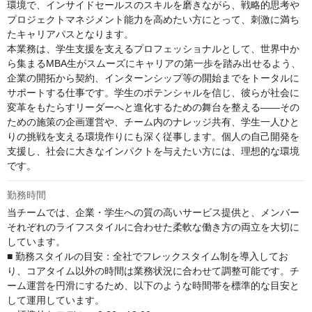
環境で、インサイドセールスのスキルを磨きながら、戦略的思考や
プロジェクトマネジメント能力を高めたい方にとって、刺激に満ち
たキャリアパスとなります。

本業務は、学生支援を支えるプロフェッショナルとして、世界中か
ら集まるMBA生がスムーズにキャリアの第一歩を踏み出せるよう、
企業の開拓から契約、インターンシップ等の開始までをトータルに
サポートする仕事です。学生のポテンシャルを信じ、彼らが社会に
変革をもたらすリーダーへと進化するための舞台を整える——その
ための施策の企画運営や、チーム内のナレッジ共有、学生一人ひと
りの挑戦を支える環境作りにも深く従事します。個人の自己開発を
支援し、社会に大きなインパクトを与えたい方には、理想的な環境
です。
勤務時間
当チームでは、企業・学生への質の高いサービス提供と、メンバー
それぞれのライフスタイルに合わせた柔軟な働き方の両立を大切に
しています。

■ 勤務スタイルの目安：全社でフレックスタイム制を導入してお
り、コアタイム以外の時間は業務状況に合わせて調整可能です。チ
ーム運営を円滑にするため、以下のような時間帯を標準的な目安と
して運用しています。
