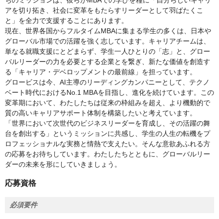
ちのミッションは、彼らがMBAでの学びを糧に「自分らしいキャリ
アを切り拓き、社会に変革をもたらすリーダーとして羽ばたくこ
と」を全力で支援することにあります。
現在、世界各国からフルタイムMBAに集まる学生の多くは、日本や
グローバル市場での活躍を強く志しています。キャリアチームは、
単なる就職支援にとどまらず、学生一人ひとりの「志」と、グロー
バルリーダーの力を必要とする企業とを繋ぎ、新たな価値を創造す
る「キャリア・デベロップメントの最前線」を担っています。
グロービスは今、AI主導のリーディングカンパニーとして、テクノ
ベート時代におけるNo.1 MBAを目指し、進化を続けています。この
変革期において、わたしたちは従来の枠組みを超え、より機動的で
質の高いキャリアサポート体制を構築したいと考えています。
「世界において次世代のビジネスリーダーを育成し、その活躍の舞
台を創出する」というミッションに共感し、学生の人生の転機をプ
ロフェッショナルな実務と情熱で支えたい。そんな意欲あふれる方
の応募をお待ちしています。わたしたちとともに、グローバルリー
ダーの未来を形にしていきましょう。
応募資格
必須要件