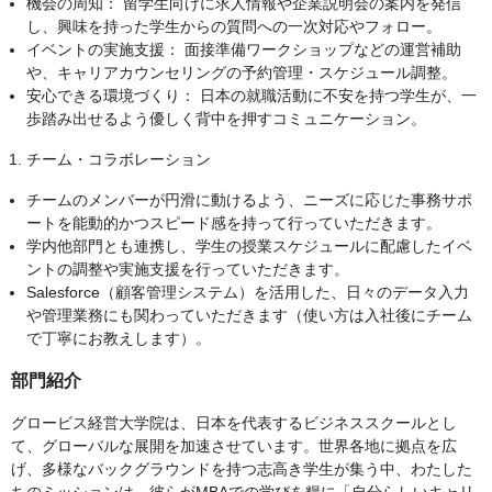
機会の周知： 留学生向けに求人情報や企業説明会の案内を発信
し、興味を持った学生からの質問への一次対応やフォロー。
イベントの実施支援： 面接準備ワークショップなどの運営補助
や、キャリアカウンセリングの予約管理・スケジュール調整。
安心できる環境づくり： 日本の就職活動に不安を持つ学生が、一
歩踏み出せるよう優しく背中を押すコミュニケーション。
チーム・コラボレーション
チームのメンバーが円滑に動けるよう、ニーズに応じた事務サポ
ートを能動的かつスピード感を持って行っていただきます。
学内他部門とも連携し、学生の授業スケジュールに配慮したイベ
ントの調整や実施支援を行っていただきます。
Salesforce（顧客管理システム）を活用した、日々のデータ入力
や管理業務にも関わっていただきます（使い方は入社後にチーム
で丁寧にお教えします）。
部門紹介
グロービス経営大学院は、日本を代表するビジネススクールとし
て、グローバルな展開を加速させています。世界各地に拠点を広
げ、多様なバックグラウンドを持つ志高き学生が集う中、わたした