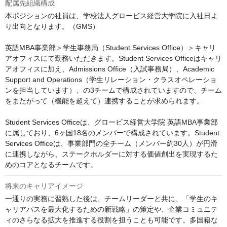
配属先組織構成
本ポジションの社員は、学校法人グロービス経営大学院に入社日よ
り出向となります。（GMS）

英語MBA事業部＞学生事務局（Student Services Office）＞キャリ
アオフィスにて勤務いただきます。Student Services Officeはキャリ
アオフィスに加え、Admissions Office（入試事務局）、Academic 
Support and Operations（学生リレーション・クラスオペレーショ
ンを担当しています）、の3チームで構成されていますので、チーム
をまたがって（機能を超えて）連携することが求められます。

Student Services Officeは、グロービス経営大学院 英語MBA事業部
に属しており、6ヶ国18名のメンバーで構成されています。Student 
Services Officeは、事業部門の全チーム（メンバー約30人）が円滑
に連携しながら、ステークホルダーに対する価値創出を実現するた
めのコアとなるチームです。
将来のキャリアイメージ
一通りの実務に習熟した後は、チームリーダーと共に、「学生のキ
ャリアパスを最大化するための新戦略」の策定や、企業コミュニテ
ィのさらなる拡大を推進する役割を担うことも可能です。多国籍な