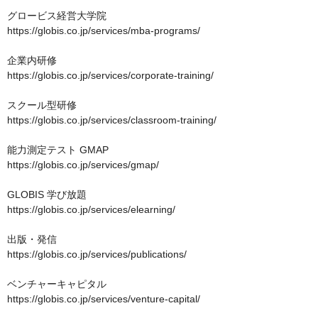
グロービス経営大学院　

https://globis.co.jp/services/mba-programs/

企業内研修　

https://globis.co.jp/services/corporate-training/

スクール型研修

https://globis.co.jp/services/classroom-training/

能力測定テスト GMAP

https://globis.co.jp/services/gmap/

GLOBIS 学び放題

https://globis.co.jp/services/elearning/

出版・発信

https://globis.co.jp/services/publications/

ベンチャーキャピタル

https://globis.co.jp/services/venture-capital/
