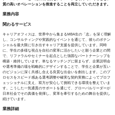
質の高いオペレーションを推進することを両立していただきます。
業務内容
関わるサービス
キャリアオフィスは、世界中から集まるMBA生の「志」を深く理解
し、コンサルティングや実践的なイベントを通じて、彼らのポテン
シャルを最大限に引き出すキャリア支援を提供しています。同時
に、学生の多様な視点を自社の変革に活かしたいと願う企業との間
で、リファラルやセミナーを起点とした強固なパートナーシップを
構築・維持しています。単なるマッチングに留まらず、企業説明会
や選考準備の場を戦略的にデザインすることで、学生と企業が互い
のビジョンに深く共感し合える良質な出会いを創出します。このプ
ロセスをスピード感ある選考調整や確実な契約実務によってプロフ
ェッショナルに支え、双方が安心して挑戦できる環境を整えていま
す。こうした一気通貫のサポートを通じて、グローバルリーダーが
日本社会でその真価を発揮し、変革を牽引するための舞台を提供し
続けています。
業務詳細