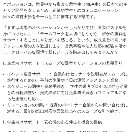
本ポジションは、世界中から集まる留学生（MBA生）の日本でのキ
ャリア開発を支えるため、企業や学生とのコミュニケーション、
日々の運営実務をチームと共に推進する役割です。
「まずは現場のオペレーションからしっかり学び、着実にスキルを
身につけたい」、「チームワークを大切にしながら、誰かの挑戦を
サポートすることにやりがいを感じる」という、成長意欲の高いポ
テンシャル層の方を歓迎します。営業事務や法人対応の経験を活か
し、グローバルな環境で新しい一歩を踏み出してみませんか？
企業向けサポート：スムーズな選考とリレーションの基盤作り
イベント運営サポート： 企業向けセミナーや説明会がスムーズに
進行するための、事前の準備や当日の運営アシスタント業務。
スケジュール調整と事務手続き： 学生の選考プロセスに伴う企業
との日程調整や、契約締結に向けた事務手続き（マニュアルに沿
った正確な対応）。
リレーションの補助： 既存のパートナー企業からの問い合わせに
対する、最初の窓口対応や営業担当へのスムーズな引き継ぎ。
学生向けサポート：安心感のある伴走と機会の提供