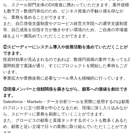
ら、スクール部門全体のDX推進に携わっていただきます。案件規模
も数千万～数億円単位のため、ビジネス推進の手触り感を得なが
ら、業務を進めることができます。
また、自己啓発支援制度やグロービス経営大学院への通学支援制度
等、自己成長を目指す方が働きやすい環境のため、ご自身の市場価
値をより一層高めていただくことができます。
②スピーディーにシステム導入や改善活動を進めていただくことが
できます。
投資対効果が見込まれるのであれば、数億円規模の案件であっても2
週間程度で稟議が通り、すぐにプロジェクトを開始した事例もござ
います。
事業拡大や業務改善に必要なツール導入も積極的に行っています。
③現場メンバーと信頼関係を築きながら、顧客への価値を創出でき
ます。
Salesforce・Marketo・データ分析ツールを実際に使用するのは顧客
のフロントに立つ部署が中心となるため、現場に深く入り込みなが
ら、スピーディに業務を刷新していくことができます。
また、グロービスの顧客と直接タッチするポイントも数多くあるた
め、顧客と近い立場で日々の業務に取り組んでいただくことができ
ます。