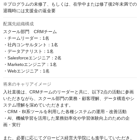
※プログラムの未修了、もしくは、在学中または修了後2年未満での
退職時には支援金の返金要
配属先組織構成
スクール部門　CRMチーム

・チームリーダー：1名

・社内コンサルタント：1名

・データアナリスト：1名

・Salesforceエンジニア：2名

・Marketoエンジニア：1名

・Webエンジニア：1名
将来のキャリアイメージ
入社直後は、CRMチームのリーダーと共に、以下2点の活動に参画
いただきながら、スクール部門の業務・顧客理解、データ構造やシ
ステム理解を深めていただきます。

・CRM・BI系ツールを利用した各種システムの運用・改善活動

・AI、機械学習を活用した業務効率化や学習体験向上のための企
画・実行

また、必要に応じてグロービス経営大学院にも進学していただき、