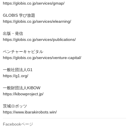
https://globis.co.jp/services/gmap/

GLOBIS 学び放題

https://globis.co.jp/services/elearning/

出版・発信

https://globis.co.jp/services/publications/

ベンチャーキャピタル

https://globis.co.jp/services/venture-capital/

一般社団法人G1　

https://g1.org/

一般財団法人KIBOW

https://kibowproject.jp/

茨城ロボッツ

https://www.ibarakirobots.win/
Facebookページ