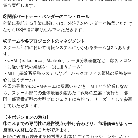
策も実行します。
③関係パートナー・ベンダーのコントロール
外部に委託する作業に関しては、外注先のベンダーと協業いただき
ながらDX推進に取り組んでいただきます。
④チームや各プロジェクトのマネジメント
スクール部門において情報システムにかかわるチームは2つありま
す。
・CRM（Salesforce、Marketo、データ分析基盤など、顧客フロン
トに近い領域の業務を中心に担うチーム）
・MIT（基幹系業務システムなど、バックオフィス領域の業務を中
心に担うチーム）
今回の募集ではCRMチームに所属いただき、MITとも協業しなが
ら、スクール部門の全体最適を鑑みたIT戦略の立案・実行と、部
門・部署横断型の大型プロジェクトにも担当、リーダーとして参画
していただきます。
【本ポジションの魅力】
①これまでの専門性に経営視点が掛け合わさり、市場価値がより一
層高い人材になることができます。
MBAの教員も兼任する経営層と頻繁にディスカッションをしなが