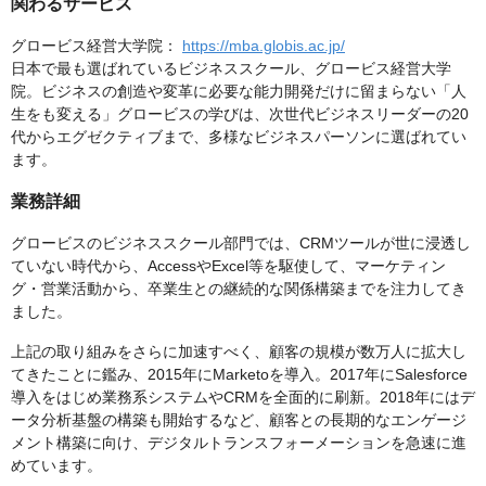
関わるサービス
グロービス経営大学院：
https://mba.globis.ac.jp/
日本で最も選ばれているビジネススクール、グロービス経営大学
院。ビジネスの創造や変革に必要な能力開発だけに留まらない「人
生をも変える」グロービスの学びは、次世代ビジネスリーダーの20
代からエグゼクティブまで、多様なビジネスパーソンに選ばれてい
ます。
業務詳細
グロービスのビジネススクール部門では、CRMツールが世に浸透し
ていない時代から、AccessやExcel等を駆使して、マーケティン
グ・営業活動から、卒業生との継続的な関係構築までを注力してき
ました。
上記の取り組みをさらに加速すべく、顧客の規模が数万人に拡大し
てきたことに鑑み、2015年にMarketoを導入。2017年にSalesforce
導入をはじめ業務系システムやCRMを全面的に刷新。2018年にはデ
ータ分析基盤の構築も開始するなど、顧客との長期的なエンゲージ
メント構築に向け、デジタルトランスフォーメーションを急速に進
めています。