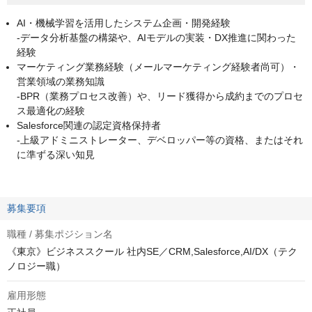
AI・機械学習を活用したシステム企画・開発経験
-データ分析基盤の構築や、AIモデルの実装・DX推進に関わった
経験
マーケティング業務経験（メールマーケティング経験者尚可）・
営業領域の業務知識
-BPR（業務プロセス改善）や、リード獲得から成約までのプロセ
ス最適化の経験
Salesforce関連の認定資格保持者
-上級アドミニストレーター、デベロッパー等の資格、またはそれ
に準ずる深い知見
募集要項
職種 / 募集ポジション名
《東京》ビジネススクール 社内SE／CRM,Salesforce,AI/DX（テク
ノロジー職）
雇用形態