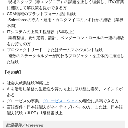
-現場スタッフ（非エンジニア）の課題を正しく理解し、ITの言葉
に翻訳して解決策を提示できる方
CRM領域のプラットフォーム活用経験
-Salesforceの導入・運用・カスタマイズのいずれかの経験（業界
不問）
ITシステムの上流工程経験（3年以上）
-業務整理、要件定義、設計、ベンダーコントロールの一連の経験
をお持ちの方
プロジェクトリード、またはチームマネジメント経験
-複数のステークホルダーが関わるプロジェクトを主体的に推進し
た経験
【その他】
社会人就業経験3年以上
AIを活用し業務の生産性や質の向上に取り組む姿勢、マインドが
ある
グロービスの事業、
グロービス・ウェイ
の理念に共鳴できる方
言語要件：日本語能力がネイティブレベルの方、または、日本語
能力試験（JLPT）1級相当以上
歓迎要件／Preferred