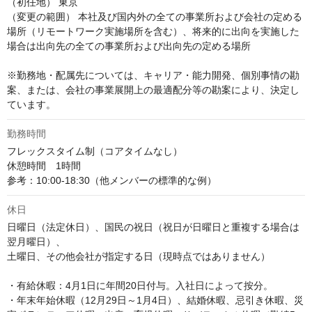
（初任地） 東京

（変更の範囲） 本社及び国内外の全ての事業所および会社の定める
場所（リモートワーク実施場所を含む）、将来的に出向を実施した
場合は出向先の全ての事業所および出向先の定める場所

※勤務地・配属先については、キャリア・能力開発、個別事情の勘
案、または、会社の事業展開上の最適配分等の勘案により、決定し
ています。
勤務時間
フレックスタイム制（コアタイムなし）

休憩時間　1時間

参考：10:00-18:30（他メンバーの標準的な例）
休日
日曜日（法定休日）、国民の祝日（祝日が日曜日と重複する場合は
翌月曜日）、

土曜日、その他会社が指定する日（現時点ではありません）

・有給休暇：4月1日に年間20日付与。入社日によって按分。

・年末年始休暇（12月29日～1月4日）、結婚休暇、忌引き休暇、災