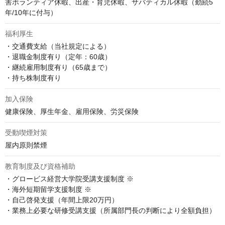
害ボランティア休暇、出産・育児休暇、サバティカル休暇（勤続5
年/10年に付与）
福利厚生
・交通費支給（当社規定による）

・退職金制度有り（定年：60歳）

・継続雇用制度有り（65歳まで）

・持ち株制度有り
加入保険
健康保険、厚生年金、雇用保険、労災保険
受動喫煙対策
屋内原則禁煙
教育制度及び資格補助
・グロービス経営大学院受講支援制度 ※

・海外短期留学支援制度 ※

・自己啓発支援（年間上限20万円）

・業務上必要な研修受講支援（所属部門長の判断により全額負担）
