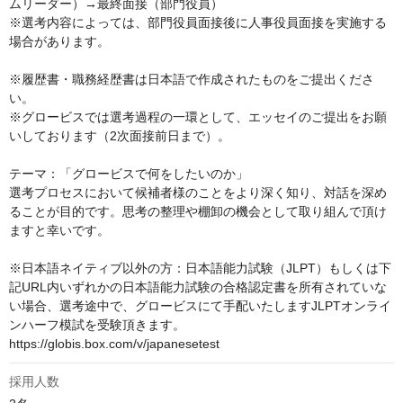
ムリーダー）→最終面接（部門役員）

※選考内容によっては、部門役員面接後に人事役員面接を実施する
場合があります。

※履歴書・職務経歴書は日本語で作成されたものをご提出くださ
い。

※グロービスでは選考過程の一環として、エッセイのご提出をお願
いしております（2次面接前日まで）。

テーマ：「グロービスで何をしたいのか」

選考プロセスにおいて候補者様のことをより深く知り、対話を深め
ることが目的です。思考の整理や棚卸の機会として取り組んで頂け
ますと幸いです。

※日本語ネイティブ以外の方：日本語能力試験（JLPT）もしくは下
記URL内いずれかの日本語能力試験の合格認定書を所有されていな
い場合、選考途中で、グロービスにて手配いたしますJLPTオンライ
ンハーフ模試を受験頂きます。

https://globis.box.com/v/japanesetest
採用人数