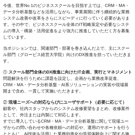
今後、世界No.1のビジネススクールを目指す上では、CRM・MA・
データ分析基盤などを活用しながら、事業展開に伴う継続的な業務
システム改善や改革をさらにスピーディに行っていく必要がありま
す。その中で、ビジネススクール全体のIT戦略策定や必要なシステ
ムの導入・構築・活用促進をより強力に推進していただく方を募集
しています。
当ポジションでは、関連部門・部署を巻き込んだ上で、主にスクー
ル部門（グロービス経営大学院）向けのDX推進を担っていただきま
す。
①
スクール部門全体のDX推進に向けたIT企画、実行とマネジメント
問題解決を行うために課題を設定し、企画から業務改革促進、
CRM・MA・データ分析基盤・AI系ソリューションの実装や現場展
開まで含め、一貫して実施いただきます。
②
現場ニーズへの対応ならびにユーザサポート（必要に応じて）
顧客や、社内スタッフからのシステム改修要望をまとめ、改修案件
として、外注または内製にて対応します。
すでに導入しているCRM・MA・データ分析基盤に関して現場ユー
ザからの問い合わせや各種依頼への対応や、運用のサポートを行う
とともに、AI技術を活用した業務効率化や学習体験向上に関する施