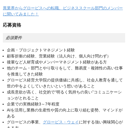
異業界からグロービスへの転職。ビジネススクール部門のメンバー
に聞いてみました！
応募資格
必須要件
企画・プロジェクトマネジメント経験
顧客折衝の経験、営業経験（法人向け、個人向け問わず）
後輩など人材育成やメンバーマネジメント経験がある方
他のチーム・部門とやり取りをして、難易度・複雑性の高い仕事
を推進してきた経験
グロービス経営大学院の提供価値に共感し、社会人教育を通して
世の中をよくしていきたいという想いがあること
成長意欲が高く、社交的で“明るく気持ちの良い”コミュニケーシ
ョンがとれること
企業での実務経験3～7年程度
AIを活用し業務の生産性や質の向上に取り組む姿勢、マインドが
ある
グロービスの事業、
グロービス・ウェイ
に対する強い興味関心が