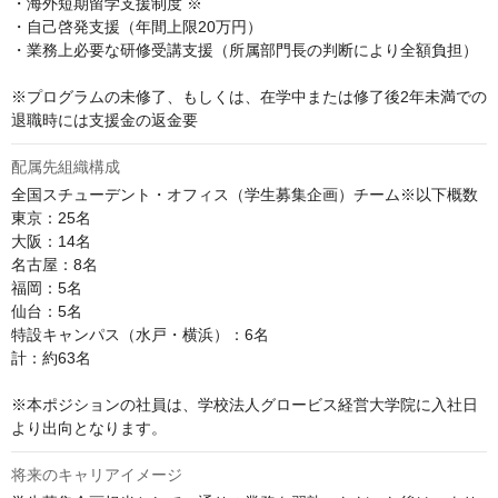
・海外短期留学支援制度 ※

・自己啓発支援（年間上限20万円）

・業務上必要な研修受講支援（所属部門長の判断により全額負担）

※プログラムの未修了、もしくは、在学中または修了後2年未満での
退職時には支援金の返金要
配属先組織構成
全国スチューデント・オフィス（学生募集企画）チーム※以下概数

東京：25名

大阪：14名

名古屋：8名

福岡：5名

仙台：5名

特設キャンパス（水戸・横浜）：6名

計：約63名

※本ポジションの社員は、学校法人グロービス経営大学院に入社日
より出向となります。
将来のキャリアイメージ