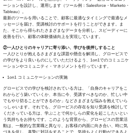
ーションを設計し、運用します（ツール例：Salesforce・Marketo・
Tableau）。
最新のツールを用いることで、顧客に最適なタイミングで最適なメ
ッセージを届け、受講検討のサポートを行うことができます。ま
た、そこから得られたさまざまなデータを分析し、スピーディーに
改善を行い、顧客の体験価値向上を実現しています。
②一人ひとりのキャリアに寄り添い、学びを後押しすること
一人ひとりが抱えるさまざまな課題や懸念を解消し、グロービスで
の学びをより良いものにしていただけるよう、1on1でのコミュニケ
ーションやコミュニティ・マネジメントを行っています。
1on1 コミュニケーションの実施
グロービスでの学びを検討されている方は、「自身のキャリアをこ
れからどう築いていくか、本当に今、受講すべきなのか、忙しい中
でもやり切ることができるのか」などさまざまな悩みを抱えていら
っしゃいます。それでも、グロービスの存在を知り受講を検討して
くださっている方は、学ぶことで何かしらの変化を起こしたいとい
う気持ちをお持ちです。このような背景から、グロービスの営業活
動は、一般的な営業職と異なり、お客様の内面に向き合い、時に気
づきを促し、真摯に対話をすることで、気持ちよく行動ができるよ