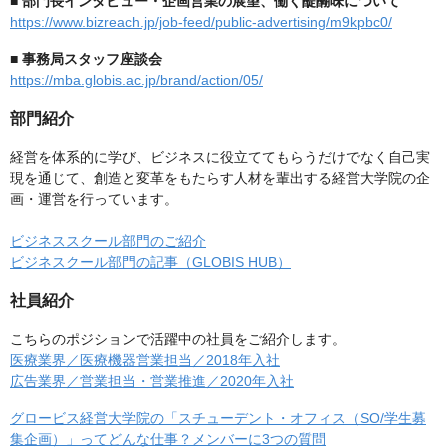
■
部門長インタビュー・企画営業の展望、働く醍醐味について
https://www.bizreach.jp/job-feed/public-advertising/m9kpbc0/
■
事務局スタッフ座談会
https://mba.globis.ac.jp/brand/action/05/
部門紹介
経営を体系的に学び、ビジネスに役立ててもらうだけでなく自己実
現を通じて、創造と変革をもたらす人材を輩出する経営大学院の企
画・運営を行っています。
ビジネススクール部門のご紹介
ビジネスクール部門の記事（GLOBIS HUB）
社員紹介
こちらのポジションで活躍中の社員をご紹介します。
医療業界／医療機器営業担当／2018年入社
広告業界／営業担当・営業推進／2020年入社
グロービス経営大学院の「スチューデント・オフィス（SO/学生募
集企画）」ってどんな仕事？メンバーに3つの質問