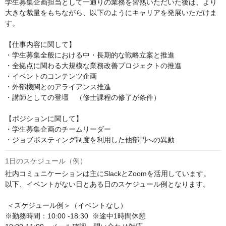
学生募集企画担当として一通りの業務を習熟いただいた後は、より
大きな裁量をもちながら、以下のようにキャリアを発展いただけま
す。

【仕事内容に関して】

・学生募集全般における中・長期的な戦略立案と推進

・全拠点に関わる大規模な業務改善プロジェクトの推進

・イベントのコンテンツ企画

・外部機関とのアライアンス推進

・講師としての登壇　（修士課程の修了が条件）

【ポジションに関して】

・学生募集企画のチームリーダー

・ジョブポスティング制度を利用した他部門への異動
1日のスケジュール（例）
社内コミュニケーションは主にSlackとZoomを活用しています。

以下、イベントがない日とある日のスケジュール例となります。

 ＜スケジュール例＞（イベントなし）

※勤務時間：10:00 -18:30  ※途中1時間休憩
