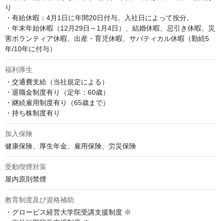
り

・有給休暇：4月1日に年間20日付与。入社日によって按分。

・年末年始休暇（12月29日～1月4日）、結婚休暇、忌引き休暇、災
害ボランティア休暇、出産・育児休暇、サバティカル休暇（勤続5
年/10年に付与）
福利厚生
・交通費支給（当社規定による）

・退職金制度有り（定年：60歳）

・継続雇用制度有り（65歳まで）

・持ち株制度有り
加入保険
健康保険、厚生年金、雇用保険、労災保険
受動喫煙対策
屋内原則禁煙
教育制度及び資格補助
・グロービス経営大学院受講支援制度 ※
