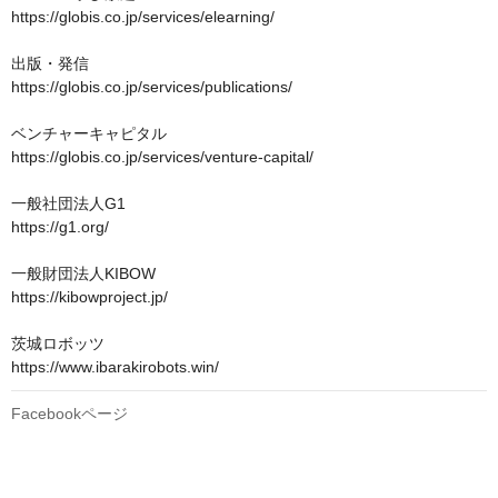
https://globis.co.jp/services/elearning/

出版・発信

https://globis.co.jp/services/publications/

ベンチャーキャピタル

https://globis.co.jp/services/venture-capital/

一般社団法人G1　

https://g1.org/

一般財団法人KIBOW

https://kibowproject.jp/

茨城ロボッツ

https://www.ibarakirobots.win/
Facebookページ