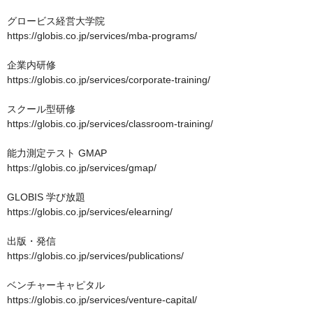
グロービス経営大学院　

https://globis.co.jp/services/mba-programs/

企業内研修　

https://globis.co.jp/services/corporate-training/

スクール型研修

https://globis.co.jp/services/classroom-training/

能力測定テスト GMAP

https://globis.co.jp/services/gmap/

GLOBIS 学び放題

https://globis.co.jp/services/elearning/

出版・発信

https://globis.co.jp/services/publications/

ベンチャーキャピタル

https://globis.co.jp/services/venture-capital/
