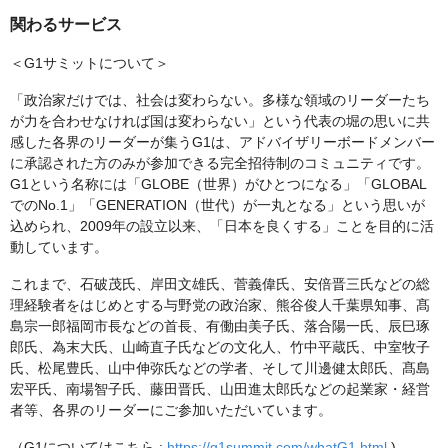
関わるサービス
＜G1サミットについて＞
「政治家だけでは、社会は変わらない。多様な領域のリーダーたち
が力を合わせなければ国は変わらない」という代表の堀の思いに共
感した各界のリーダーが集うG1は、アドバイザリーボードメンバー
に承認された方のみが参加できる完全招待制のコミュニティです。
G1という名称には「GLOBE（世界）がひとつになる」「GLOBAL
でのNo.1」「GENERATION（世代）が一丸となる」という思いが
込められ、2009年の設立以来、「日本を良くする」ことを目的に活
動しています。
これまで、石破茂氏、岸田文雄氏、菅義偉氏、安倍晋三氏などの総
理経験者をはじめとする与野党の政治家、熊谷俊人千葉県知事、髙
島宗一郎福岡市長などの首長、有働由美子氏、落合陽一氏、辰巳琢
郎氏、為末大氏、山崎直子氏などの文化人、竹中平蔵氏、中室牧子
氏、松尾豊氏、山中伸弥氏などの学者、そして川邊健太郎氏、髙島
宏平氏、南場智子氏、藤田晋氏、山田進太郎氏などの起業家・経営
者等、各界のリーダーにご参加いただいています。
（G1についてはこちら :
https://g1summit.com/whatG1.html
)