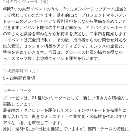
1日のスケジュール（例）
年間7つの大型イベントのうち、2つにメンバーシップチーム担当と
して携わっていただきます。基本的には、プロジェクトマネジメン
トチームのメンバーとペアで役割分担をしながら準備を進めていた
だきます。イベント開催の半年ほど前から、アドバイザリーボード
の皆さんと議論を重ねながら招待者を決定し、ご案内を開始します
（イベントは完全招待制）。その後、招待者からのお問合せ対応や
出欠管理、セッション構築やアクティビティ、エンタメの企画と、
準備を進めていきます。当日は、グロービス社員の協力を得なが
ら、スタッフ数十名規模でイベント運営を行います。
平均残業時間（月）
5～20時間程度/月
リモートワーク
グロービスは、21 世紀のリーダーとして、新しい働き方を積極的に
実践しています。

最先端のテクノロジーを駆使してオンラインやリモートを積極的に
取り入れつつ、良きコミュニティ・企業文化・関係性を生み出すリ
アルな「場」を重視しています。

原則、週3日以上の出社を推奨していますが、部門・チームの特性に