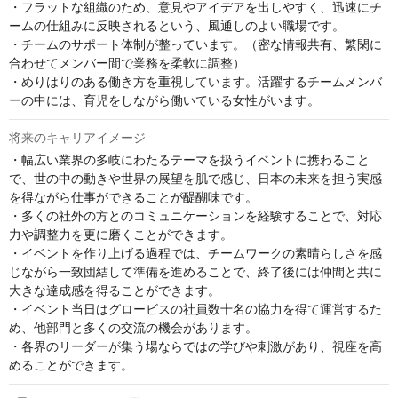
・フラットな組織のため、意見やアイデアを出しやすく、迅速にチ
ームの仕組みに反映されるという、風通しのよい職場です。

・チームのサポート体制が整っています。（密な情報共有、繁閑に
合わせてメンバー間で業務を柔軟に調整）

・めりはりのある働き方を重視しています。活躍するチームメンバ
ーの中には、育児をしながら働いている女性がいます。
将来のキャリアイメージ
・幅広い業界の多岐にわたるテーマを扱うイベントに携わること
で、世の中の動きや世界の展望を肌で感じ、日本の未来を担う実感
を得ながら仕事ができることが醍醐味です。

・多くの社外の方とのコミュニケーションを経験することで、対応
力や調整力を更に磨くことができます。

・イベントを作り上げる過程では、チームワークの素晴らしさを感
じながら一致団結して準備を進めることで、終了後には仲間と共に
大きな達成感を得ることができます。

・イベント当日はグロービスの社員数十名の協力を得て運営するた
め、他部門と多くの交流の機会があります。

・各界のリーダーが集う場ならではの学びや刺激があり、視座を高
めることができます。