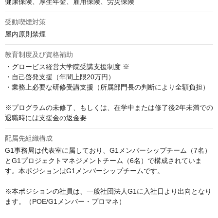
健康保険、厚生年金、雇用保険、労災保険
受動喫煙対策
屋内原則禁煙
教育制度及び資格補助
・グロービス経営大学院受講支援制度 ※

・自己啓発支援（年間上限20万円）

・業務上必要な研修受講支援（所属部門長の判断により全額負担）

※プログラムの未修了、もしくは、在学中または修了後2年未満での
退職時には支援金の返金要
配属先組織構成
G1事務局は代表室に属しており、G1メンバーシップチーム（7名）
とG1プロジェクトマネジメントチーム（6名）で構成されていま
す。本ポジションはG1メンバーシップチームです。

※本ポジションの社員は、一般社団法人G1に入社日より出向となり
ます。（POE/G1メンバー・プロマネ）
