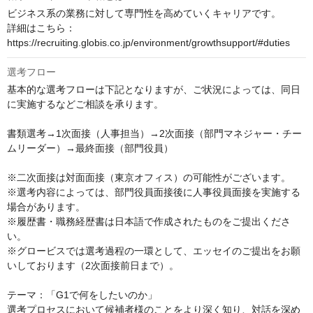
ビジネス系の業務に対して専門性を高めていくキャリアです。

詳細はこちら：
https://recruiting.globis.co.jp/environment/growthsupport/#duties
選考フロー
基本的な選考フローは下記となりますが、ご状況によっては、同日
に実施するなどご相談を承ります。 

書類選考→1次面接（人事担当）→2次面接（部門マネジャー・チー
ムリーダー）→最終面接（部門役員）

※二次面接は対面面接（東京オフィス）の可能性がございます。

※選考内容によっては、部門役員面接後に人事役員面接を実施する
場合があります。

※履歴書・職務経歴書は日本語で作成されたものをご提出くださ
い。

※グロービスでは選考過程の一環として、エッセイのご提出をお願
いしております（2次面接前日まで）。

テーマ：「G1で何をしたいのか」

選考プロセスにおいて候補者様のことをより深く知り、対話を深め