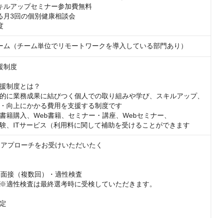
キルアップセミナー参加費無料

る月3回の個別健康相談会

度
ーム（チーム単位でリモートワークを導入している部門あり）
制度

援制度とは？

的に業務成果に結びつく個人での取り組みや学び、スキルアップ、
・向上にかかる費用を支援する制度です

書籍購入、Web書籍、セミナー・講座、Webセミナー、

験、ITサービス（利用料に関して補助を受けることができます
】　アプローチをお受けいただいたく

　面接（複数回）・適性検査

※適性検査は最終選考時に受検していただきます。

定
