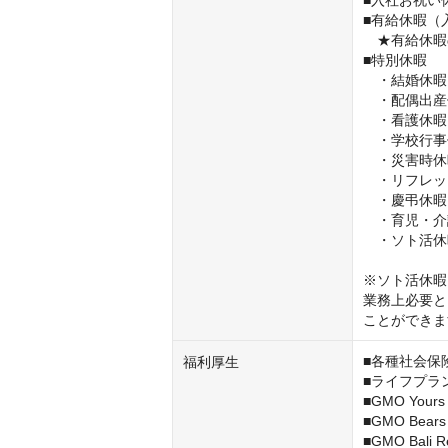
■入社お祝い
■有給休暇（
　★有給休暇
■特別休暇

　・結婚休暇

　・配偶出産
　・看護休暇

　・学校行事
　・災害時休
　・リフレッ
　・慶弔休暇

　・育児・介
　・ソト活休
※ソト活休暇
業務上必要と
ことができま
■各種社会保
福利厚生
■ライフプラ
■GMO Yo
■GMO Bea
■GMO Bal