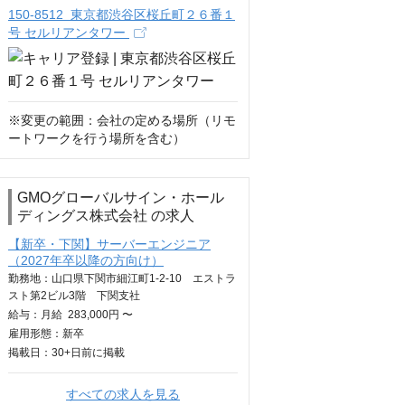
150-8512 東京都渋谷区桜丘町２６番１
号 セルリアンタワー
※変更の範囲：会社の定める場所（リモ
ートワークを行う場所を含む）
GMOグローバルサイン・ホール
ディングス株式会社 の求人
【新卒・下関】サーバーエンジニア
（2027年卒以降の方向け）
勤務地：山口県下関市細江町1-2-10 エストラ
スト第2ビル3階 下関支社
給与：
月給
283,000円 〜
雇用形態：新卒
掲載日：
30+日
前に掲載
すべての求人を見る