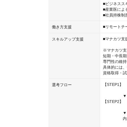
■ビジネスス
■産業医によ
■社員持株制
■リモートチ
働き方支援
■マナカツ支援
スキルアップ支援
※マナカツ支
短期・中長期
専門性の維持
具体的には、
資格取得・試
【STEP1
選考フロー
　　　　　▼

【STEP2】
　　　　　　
　　　　　▼

　　　　　内