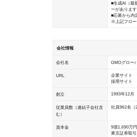
■生成AI（
ーがあります
■応募から内
※上記フロー
会社情報
会社名
GMOグロー
企業サイト　http
URL
1993年12月
創立
従業員数（連結子会社含
む）
9億1,690万
資本金