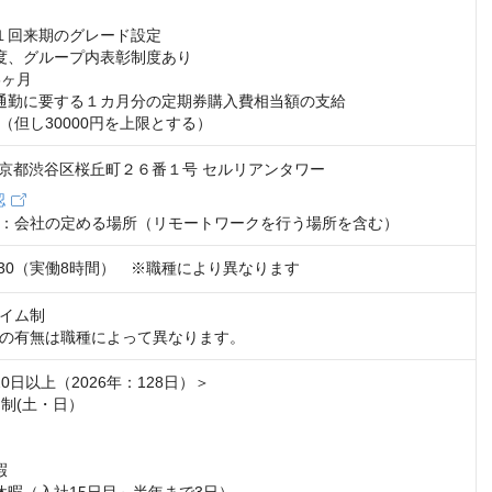
１回来期のグレード設定

度、グループ内表彰制度あり

ヶ月

通勤に要する１カ月分の定期券購入費相当額の支給

（但し30000円を上限とする）
2 東京都渋谷区桜丘町２６番１号 セルリアンタワー
認
：会社の定める場所（リモートワークを行う場所を含む）
8：30（実働8時間）　※職種により異なります
イム制

の有無は職種によって異なります。
0日以上（2026年：128日）＞

制(土・日）


