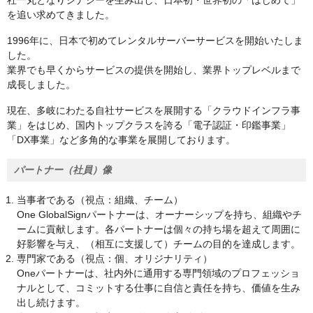
社一丸となりシナジーを生み出し、日本初・世界初の「はじめて」
を追い求めてきました。
1996年に、日本で初めてレンタルサーバーサービスを開始いたしま
した。
業界でも早くからサービスの提供を開始し、業界トップレベルまで
成長しました。
現在、多岐にわたる自社サービスを展開する「クラウドインフラ事
業」をはじめ、国内トップクラスを誇る「電子認証・印鑑事業」
「DX事業」など多角的な事業を展開しております。
パートナー（社員）像
当事者である（視点：組織、チーム）
One GlobalSignパートナーは、オーナーシップを持ち、組織やチ
ームに貢献します。各パートナーは個々の持ち場を超えて周囲に
好影響を与え、（相互に支援して）チームの目的を達成します。
専門家である（視点：個、オリジナリティ）
Oneパートナーは、社内外に通用する専門領域のプロフェッショ
ナルとして、コミットする仕事に自信と責任を持ち、価値を生み
出し続けます。