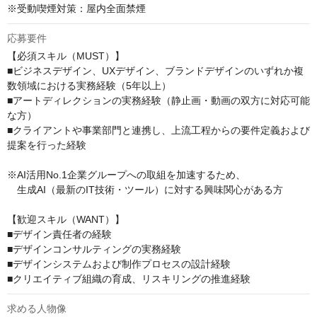
※受動喫煙対策：屋内全面禁煙
応募要件
【必須スキル（MUST）】

■ビジネスデザイン、UXデザイン、ブランドデザインのいずれか複
数領域における実務経験（5年以上）

■アートディレクションの実務経験（静止画・動画の双方に対応可能
な方）

■クライアントや事業部門と連携し、上流工程からの要件定義および
提案を行った経験

※AI活用No.1企業グループへの取組を加速するため、

　生成AI（最新のIT技術・ツール）に対する興味関心がある方　

【歓迎スキル（WANT）】

■デザイン責任者の経験

■デザインコンサルティングの実務経験

■デザインシステムおよび制作プロセスの設計経験

■クリエイティブ組織の育成、リスキリングの推進経験
求める人物像