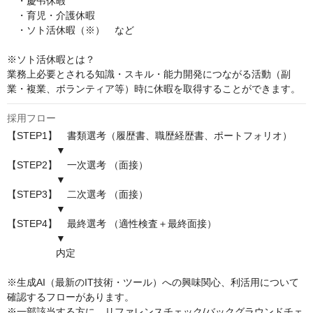
　・慶弔休暇

　・育児・介護休暇

　・ソト活休暇（※）　など

※ソト活休暇とは？

業務上必要とされる知識・スキル・能力開発につながる活動（副
業・複業、ボランティア等）時に休暇を取得することができます。
採用フロー
【STEP1】　書類選考（履歴書、職歴経歴書、ポートフォリオ）

　　　　　▼

【STEP2】　一次選考 （面接）

　　　　　▼

【STEP3】　二次選考 （面接）

　　　　　▼

【STEP4】　最終選考 （適性検査＋最終面接）　　　　　

　　　　　▼

　　　　　内定

※生成AI（最新のIT技術・ツール）への興味関心、利活用について
確認するフローがあります。

※一部該当する方に、リファレンスチェック/バックグラウンドチェ