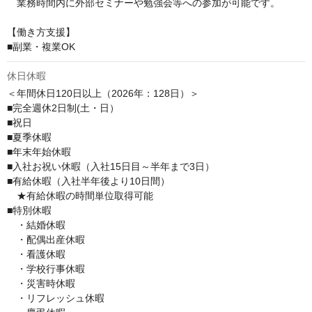
　業務時間内に外部セミナーや勉強会等への参加が可能です。

【働き方支援】

■副業・複業OK
休日休暇
＜年間休日120日以上（2026年：128日）＞

■完全週休2日制(土・日）

■祝日

■夏季休暇

■年末年始休暇

■入社お祝い休暇（入社15日目～半年まで3日）

■有給休暇（入社半年後より10日間）

　★有給休暇の時間単位取得可能

■特別休暇

　・結婚休暇

　・配偶出産休暇

　・看護休暇

　・学校行事休暇

　・災害時休暇

　・リフレッシュ休暇　　
