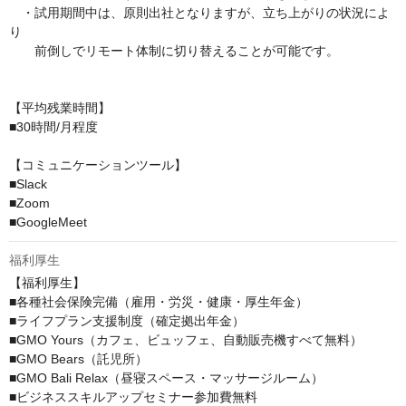
　・試用期間中は、原則出社となりますが、立ち上がりの状況によ
り

　　前倒しでリモート体制に切り替えることが可能です。

【平均残業時間】

■30時間/月程度

【コミュニケーションツール】

■Slack

■Zoom

■GoogleMeet
福利厚生
【福利厚生】

■各種社会保険完備（雇用・労災・健康・厚生年金）

■ライフプラン支援制度（確定拠出年金）

■GMO Yours（カフェ、ビュッフェ、自動販売機すべて無料）

■GMO Bears（託児所）

■GMO Bali Relax（昼寝スペース・マッサージルーム）

■ビジネススキルアップセミナー参加費無料
