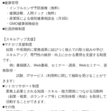
■健康管理

　・インフルエンザ予防接種（無料）

　・健康診断、人間ドック（無料）

　・産業医による個別健康相談会（月3回）

　・GMO健康保険組合

■社員持株制度

【スキルアップ支援】

■マナカツ支援制度

　短期・中長期的に業務成果に結びつく個人での取り組みや学び、

　スキルアップ、専門性の維持・向上にかかる費用を支援する制度
です。

　　例）書籍購入、Web書籍、セミナー・講座、Webセミナー、資
格取得・

　　　　試験、ITサービス（利用料に関して補助を受けることがで
きます）

■ソトカツサポート制度

　業務上必要とされる知識・スキル・能力開発につながる活動時

　（副業・複業、ボランティア等）に特別休暇（有給）を取得して

　活動することができます。

■その他
