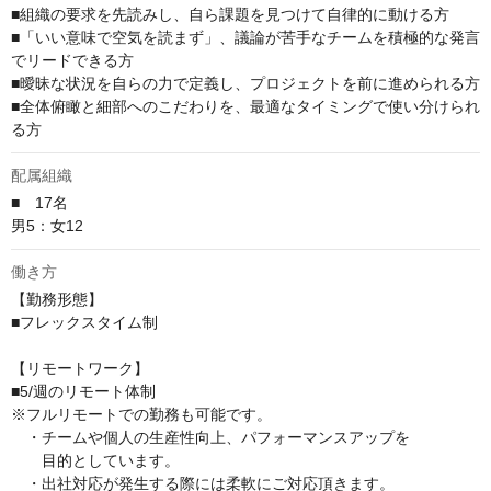
■組織の要求を先読みし、自ら課題を見つけて自律的に動ける方

■「いい意味で空気を読まず」、議論が苦手なチームを積極的な発言
でリードできる方

■曖昧な状況を自らの力で定義し、プロジェクトを前に進められる方

■全体俯瞰と細部へのこだわりを、最適なタイミングで使い分けられ
る方
配属組織
■　17名

男5：女12
働き方
【勤務形態】

■フレックスタイム制

【リモートワーク】

■5/週のリモート体制

※フルリモートでの勤務も可能です。

　・チームや個人の生産性向上、パフォーマンスアップを

　　目的としています。

　・出社対応が発生する際には柔軟にご対応頂きます。
