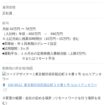
雇用形態
正社員
給与
月給
54万円 〜 78万円
（入社時）年収：650万円　～　940万円

※上記月給に残業30時間分（10万円～15万円）含む

■昇降給：年１回来期のグレード設定

■試用期間：3ヶ月

■通勤手当：１カ月分の定期券購入費相当額（上限3万円）

　　　　　　※またはリモート手当
勤務地の所在地/地図
150-8512 東京都渋谷区桜丘町２６番１号 セルリアンタワー
※変更の範囲：会社の定める場所（リモートワークを行う場所を含
む）
