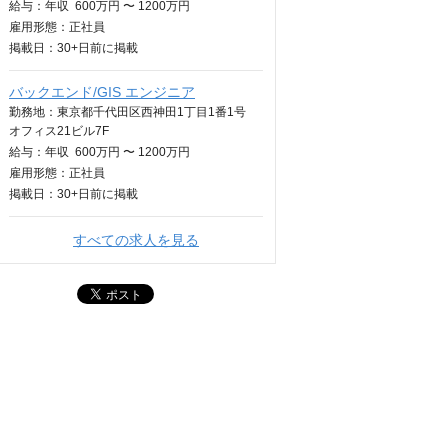
給与：
年収
600万円 〜 1200万円
雇用形態：正社員
掲載日：
30+日
前に掲載
バックエンド/GIS エンジニア
勤務地：東京都千代田区西神田1丁目1番1号
オフィス21ビル7F
給与：
年収
600万円 〜 1200万円
雇用形態：正社員
掲載日：
30+日
前に掲載
すべての求人を見る