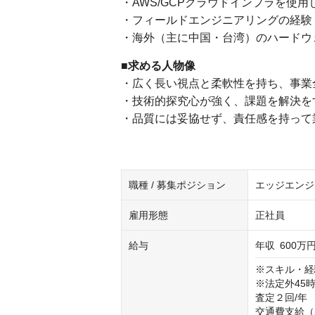
・AWS/GCPクラウドインフラを使用
・フィールドエンジニアリングの経験
・海外（主に中国・台湾）のハードウ
■求める人物像
・広く長い視点と柔軟性を持ち、事業
・技術的探究心が強く、課題を解決を
・品質には妥協せず、責任感を持って
職種 / 募集ポジション
エッジエンジ
雇用形態
正社員
給与
年収
600万円
※スキル・経
※法定外45
査定２回/年

交通費支給（