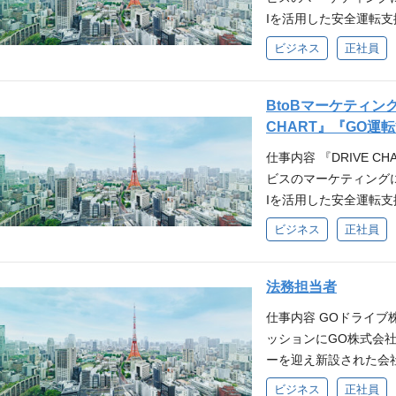
開発経験 ・SRE経験
テム開発・改善を行います。
・顧客の課題を本質的に
み ・他部門（カスタ
らず、他部門との連携
出・分析スキル エン
の声）や問い合わせデ
Iを活用した安全運転支
ティ領域の進化や社会
発・運用経験（もしく
などの根本解決に導いた
題への取り組み（解決
できます。 お客様が
仮説検証ができるレベル 
ームに対するUI/UX改
ーにより運転を解析し
にコミット出来る方 
な方） ・空間情報 / G
ョン経験、または業務設計
ビジネス
正社員
し込み） ※ こちらの
客様の現場に直接赴き、
験 「初期セットアップ
テクニカルサポート（Ti
転行動を、自動的に検
自ら行動できる方 ・
いた開発経験 ・Gitお
ータ抽出・分析の実務経験（
株式会社での雇用となり
須要件 ・Linux/An
セーフティ・モビリティ
ム保守運用等の実務経
指導に活用いただくこ
を尊重したコミュニケ
ux環境での開発・運用・
トツール（Zendesk
経験（3年以上） ・営
tterアプリの開発・運
向でオーナーシップを
ム仕様やログ・データ
を支援します。幅広い
BtoBマーケティン
ースの構築・運用・保守
ツール（Pendo、Wa
ける戦略/戦術の立案/
ム開発経験 ■歓迎要件 
て「仕組み」を作れる
ョンをとった経験 ・テ
突破しており、平均月次
CHART』『GO
いたサービス開発・運用経
プアップの設計・運用経
継続して優れた成績を
験 ・Androidフレー
クストアクションを決
務プロセスを改善（B
いただいています。 
度な専門知識 ・機械学
した業務効率化プロジェ
企画・実行・検証を通
仕事内容 『DRIVE 
OS/Androidアプリ
ら新たな「勝ちパター
・顧客の課題を本質的に
ービスです。企業のド
CDK(TypeScrip
など）に関するサポート
業をダイナミックな成長に
ビスのマーケティングに携
析経験 ・Pythonを
などの根本解決に導いた
点呼、日報作成などの
投入を行うパイプライ
する基礎的な知識・理解
の企画経験 ・営業組
Iを活用した安全運転支
使用した開発経験 ・
ョン経験、または業務設計
ようになります。『DRI
を取りサービスの立ち上
なく、「無くす（自己解
析力 ・AIを活用した
ーにより運転を解析し
国・台湾）のハードウェ
ータ抽出・分析の実務経験（
ビジネス
正社員
サービス提供を開始し
ド・バックエンドの開
クノロジー（AI等）
ジメント経験 ■求める
転行動を、自動的に検
く長い視点と柔軟性を
トツール（Zendesk
効率の向上という点か
く、ドメイン知識として
行力のある方 ・技術
持ちプロジェクトの遂
指導に活用いただくこ
探究心が強く、課題を
ツール（Pendo、Wa
エンタープライズ企業
ィ領域や地図領域の進
ながら、最適解を模索で
かせる方 ・曖昧・不
を支援します。幅広い
法務担当者
品質には妥協せず、責
プアップの設計・運用経
業へ導入いただくこと
業全体を考えて自ら行
多様なステークホルダ
る方 参考記事 洗練し
突破しており、平均月次
した業務効率化プロジェ
いくことができます。
仕事内容 GOドライ
に妥協せず自らの業務
ある方
RIVE CHART」は自
いただいています。 
など）に関するサポート
得、商談創出までのマ
ッションにGO株式会社
ンを取れる方
T』 3周年。「交通事
ービスです。企業のド
する基礎的な知識・理解
企画・実行・検証する
ーを迎え新設された会
ちらはGO株式会社の
点呼、日報作成などの
なく、「無くす（自己解
インパクトがある施策
を超える規模まで成長
ビジネス
正社員
ようになります。『DRI