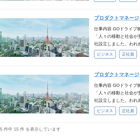
クノロジー（AI等）
く形にしていけるジェネ
導入いただいておりま
サービス提供を開始し
行力のある方 ・技術
による認知向上施策の
スをご確認ください。 
効率の向上という点か
ながら、最適解を模索で
ル・リアル問わず） 
立 事故削減支援『DR
プロダクトマネージ
エンタープライズ企業
多様なステークホルダ
の効果測定・データ分析
ュリーが参画し事業連携」 https
業へ導入いただくこと
仕事内容 GOドライブ
ある方
トナーのディレクション
hjj3tpcx8lsd/
いくことができます。
「人々の移動と社会が安
おけるマーケティング実
ましたが、1つの会社
加速させるためのマー
社設立しました。われ
画、コンテンツ制作な
です。コーポレート機
画・実行・検証する役
い、移動の領域における
し、自ら手を動かして
ビジネス
正社員
します。 業務内容 
ンパクトがある施策を
Oから業務委託でサポ
く、インハウス（社内
点からの指摘、検討 
形にしていけるジェネ
製化するため、PdM
いて課題を考察し、解
議の支援 ・弁護士な
戦略全般の企画・立案
『DRIVE CHAR
プロダクトマネージ
る仕組みを作り、PCDA
の反映 ・サービスを
用 ・施策の効果測定・
等、弊社で開発するプ
ールの運用経験 ・ス
で生じるリスク情報の
仕事内容 GOドライブ
外部パートナーのディレ
画、設計、リリース、
れた環境での就業経験 
組みの構築 募集背景
「人々の移動と社会が安
おける顧客接点業務（
クト開発における全て
し、社内外を巻き込み
長に伴い、管理部の業
社設立しました。われ
の実務経験（目安3年
おけるプロダクトマネ
変化に対してアンテナ
ていくうえで法務（＋
い、移動の領域におけ
情報を整理・構造化で
ビジネス
正社員
きます。 業務内容 
オープンにコミュニケ
担当者を募集します。 
トマネージャとして、
ップできる学習意欲・
・ユーザーのペインを
柔軟かつスピーディに
し、10万台契約済み
の効果測定やその後の
進した経験 ・変化の
案件や機能における優
15 件中 15 件 を表示しています
は2025年8月の会社
わっていただきます。
した経験 ■歓迎要件 
通じてユーザーの課題
急にコーポレート機能
を担います。 ・ユー