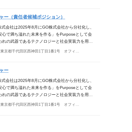
を積極的に学習し、実際の業務フローに落とし込む実
ラリストを募集します。 業務内容 ・PRや広告等
す。 新会社設立の背景につきましては下記のリリー
ました。 どちらのサービスも、車両管理の安全性と
的な制約とユーザーの理想的な体験のバランスを取り
企画・実行 ・リード獲得施策の企画・運用（デジタ
「GO株式会社、新会社GOドライブ株式会社を設
ら企業の課題解決を支援しており、業界を代表する
きる方 ・開発チーム、PdM、外部パートナーなど
・各種マーケティングコンテンツの企画・制作 ・施策
IVE CHART』などを承継 ゼンリン、東京センチ
ャー（責任者候補ポジション）
にも多数導入いただいています。さらに、多くの企
ーを巻き込み、プロジェクトを前進させる推進力の
・PDCA ・営業・他部門との密な連携 ・外部パー
://goinc.jp/news/pr/2025/05/26/texowgphg
により、安全・安心な交通社会の実現にも貢献して
株式会社は2025年8月にGO株式会社から分社化し、
 など応募資格 応募要件 ■必須要件 ・BtoB領域に
 コーポレート機能はGO株式会社からサービス提供を受けてい
 今回募集するポジションは、事業の成長スピードを
心で満ち溢れた未来を作る」をPurposeとして会
務経験（3年以上） - Web広告運用、セミナー企
として自立するため、徐々に内製化を進めている最中
ケティング施策を、自ら手を動かして一気通貫で企
われの武器であるテクノロジーと社会実装力を用
ど、複数の実務を自力で回した経験 ・「戦略を理解
能の強化としてこの度1人目の法務担当者を募集いた
割です。特定の領域に限定せず、事業成長に最もイ
安全、安心を実装しています。 現在PdM機能はG
施策を形にした」実績 - 代理店への丸投げではな
東京都千代田区西神田1丁目1番1号 オフィス21ビル7F
・事業立ち上げやサービスの大幅見直し場面での法的観
自分で考え、チームメンバーと協力しながら泥臭く
ートいただいていますが、今後の事業成長に向け内
）で実務を推進した経験 ・データ／ファクトに基づ
・重要な契約書や利用規約の作成・レビュー、契約協
ラリストを募集します。 業務内容 ・マーケティング
機能の軸となる方をお迎えします。主力事業である
決策を立案するスキル ・データ／ファクトを収集す
どの外部専門家への依頼・指示及びそのアウトプット
 ・認知向上・リード獲得などの各種施策の企画・運
T』や昨年ローンチした「GO運転管理」、その他新規事業
ャー
を推進するスキル ■歓迎要件 ・MAツール、SFAツ
めぐって生じたトラブルや訴訟等への対応 ・各事業等
データ分析・PDCA ・営業・他部門との密な連携 ・
ロダクトのロードマップ策定から、プロダクトの企
タートアップやベンチャー企業など、リソースが限ら
収集、分析及びリスクインシデント抑制のための仕
株式会社は2025年8月にGO株式会社から分社化し、
クション など 応募要件 ■必須要件 ・BtoB領域に
リリース後の効果測定、その後の改善など、プロダ
■求める人物像 ・事業の意義・ミッションに共感
 現状、管理部長が法務回りも対応しているが、会社成
心で満ち溢れた未来を作る」をPurposeとして会
営業、カスタマーサクセス、コンサルティング等）
の工程に携わっていただきます。またGOドライブに
ながら熱量高く業務を推進できる方 ・社会や業界の
務量が増大していること、また、今後事業を拡大し
われの武器であるテクノロジーと社会実装力を用
以上） ・論理的思考力・課題解決力を有し、複雑な
ジメント機能の内製化と組織構築を牽引していただ
を張り、新たな情報を積極的に業務に活かせる方 ・
知財）の専門性を実装する必要があることから法務
る安全、安心を実装しています。 その中でプロダク
きる方 ・新しい領域や業務を自ら学び、キャッチア
東京都千代田区西神田1丁目1番1号 オフィス21ビル7F
プロダクトマネージャーとして以下の役割を担います。
ーションが取れる方 ・目標の達成に強くこだわり、
本ポジションの魅力 事業は2019年にサービスイン
プロダクトの企画から設計、リリース、リリース後
吸収力 ・複数のプロジェクトやタスクを並行して推
正しく理解し、事業の目標を達成するために最適な
物事を進められる方
で拡大しているミドルフェーズですが、コーポレート
改善など、プロダクト開発における全ての工程に携
多い環境において、自ら課題を見つけ、主体的に行動
先順位とスコープを定義することで、プロダクトを
設立から立ち上げているアーリーフェーズであり、早
 業務内容 プロダクトマネージャーとして以下の役割
・BtoBマーケティングの実務経験 ・コンサルティング
解決と事業の成功の両立を実現する。 ・営業・CS・
を強化していく必要があります。ただ、少数精鋭で
ザーのペインを正しく理解し、事業の目標を達成する