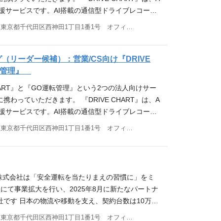
（インフラ構築・運用経験） ■求める人物像 ・モビリ
 応募要件 ■必須要件 ・Go / Pythonによる開
理解し、マニュアル化やプロダクト改善（UI/UX）
マーサクセス部、事業推進部）と連携した部門横断課
はもちろん、事業全体の方針に関与していくことが
ジニアに依頼せずとも、自ら必要なデータを抽出して
ータ、ユーザーの行動ログを分析し、開発・PdMチ
援サービスです。AI搭載の通信型ドライブレコーダ
貢献に共感し、技術だけではなくサービスそのもの
は静的型付け言語の経験がありキャッチアップ可能
経験 ・外部委託先（BPO等）の管理・ディレクシ
に向けた調査、施策検討、施策のセールスへの落と
直接使用する機器・アプリを担当している特性上、お
• IoTプロダクトやハードウェアを伴うSaaSの経
善や新機能の要件定義・提案 ■ 必須要件（Must） ・
、脇見運転や一時不停止などの事故リスクの高い運
・「広い視野」と「長い視点」と「柔軟性」を持って
IS / 地図が関係するシステムの開発経験 ・SQLを用
の経験 ■ 歓迎要件（Want） ・SQLを用いたデ
東京都千代田区西神田1丁目1番1号 オフィス21ビル7F
ポジションは、GO株式会社ではなく、GOドライブ
調査・解決を行うこともあります。 応募要件 ■必
（機器設置）」というハードルへの理解がある方 •
er2/Tier3）、セールスエンジニア、またはシステ
出して、映像と運転データを記録します。安全運転
継続的に求められるスキル向上に努められる方 ・相手
よびGitHub等のサービス用いたチーム開発経験 ・Lin
Redash, BigQueryなど） ・カスタマーサポー
ます。 応募資格 ■求める経験・スキル ・法人営業
droid環境を利用した開発・運用・保守経験 または Flu
分野への関心 ■求める人物像 一人称かつチーム志
験（目安：3年以上） ・エンジニアチームとシステ
とで、社用車を利用する企業の交通事故リスク低減
ーションを取れる方
保守経験 ・Dockerを用いた開発経験 ・データベ
等）の高度な運用 ・API連携等の知見 ・テックタッチ
業企画経験 ■歓迎する経験・スキル ・営業組織にお
用経験 ・GitおよびGitHub等のサービスを用いたチー
持ちプロジェクトの遂行が出来る方 自ら手を動かし
ベース調査結果をもとに、論理的なコミュニケーシ
業種のお客様に導入いただき、契約車両数10万台を
グ（リーダー候補）：営業/CS向け『DRIVE
経験 ・AWSやGCPなどのパブリッククラウドを用
lkMe、KARTEなど）を用いたチュートリアル・ポッ
実行の経験 ・再現性の高い営業手法を企画、実行し
・C/C++・Rustを使った組込ソフトウェア開発の経
方 ファクト（数値・データ）を重視し、論理的にネ
クノロジー（AI、自動化ツールなど）を活用して業
解約率0.35%と多くの導入企業様に継続して利用
運転管理』
験 ■歓迎要件 ・空間情報 / GIS / 地図に関する高
験 ・LLM（大規模言語モデル）やAIツールを活用
あげてきた経験 ・各種課題に対する仮説立案、施策
ムワークの開発経験 ・Linuxのドライバの開発経験 ・i
定できる方 曖昧・不確実な状況を楽しみ、データか
PR）した経験、または強い関心とキャッチアップ力
『GO運転管理』は、アプリによるドライバー管理サ
習モデルで推論を行うシステムの開発経験 ・AWS
クトのリード経験 ・IoT機器（車載器・通信機器
じて、商談化率・受注率を改善させ、営業組織・事
CHART』と『GO運転管理』という2つの法人向けサー
のストア運用経験 ・DB(SQL等)を用いたデータ・ログ分
ン」を見つけ出せる方
理解し、マニュアル化やプロダクト改善（UI/UX）
ライバーが対応しなければならない酒気帯び確認、
t)によるAWSインフラ管理の経験 ・データの取得、加工、
経験 ・Webアプリケーションやネットワークに関
導いた経験 ・Web/ITサービス、Saasサービス
わっていただきます。 『DRIVE CHART』は、A
使ったデータ処理経験 ・AWS/GCPクラウドインフラを
経験 ・外部委託先（BPO等）の管理・ディレクシ
日々の業務を、スマホアプリで効率良く実施できる
ンの開発経験 ・ゼロから顧客とコミュニケーション
 ■ 求める人物像 ・問い合わせを「さばく」のでは
織で活用する汎用的な営業資料の作成経験 ・データ分
援サービスです。AI搭載の通信型ドライブレコーダ
フィールドエンジニアリングの経験 ・海外（主に中
の経験 ■ 歓迎要件（Want） ・SQLを用いたデ
VE CHART』との相乗効果を狙い、2025年8月より
げを行った経験 ・Webシステムのフロントエン
決・UI改善）」ことに情熱を持てる方 ・最新のテ
業務改善経験 ・営業関連システム活用の経験 ・マネ
、脇見運転や一時不停止などの事故リスクの高い運
アベンダーと共同開発の経験 ■求める人物像 ・広
Redash, BigQueryなど） ・カスタマーサポー
東京都千代田区西神田1丁目1番1号 オフィス21ビル7F
ました。 どちらのサービスも、車両管理の安全性と
発経験 ・普通自動車免許（業務で運転頂く為ではな
を積極的に学習し、実際の業務フローに落とし込む実
人物像 ・1人称かつチーム志向でオーナーシップを
出して、映像と運転データを記録します。安全運転
持ち、事業全体を考えて自ら行動できる方 ・技術的
等）の高度な運用 ・API連携等の知見 ・テックタッチ
ら企業の課題解決を支援しており、業界を代表する
あった方が望ましい） ■求める人物像 ・モビリテ
的な制約とユーザーの理想的な体験のバランスを取り
行ができる方 ・泥臭い仕事を厭わずに、自ら手を動
とで、社用車を利用する企業の交通事故リスク低減
解決をするために様々な観点から解決を図れる方 ・
lkMe、KARTEなど）を用いたチュートリアル・ポッ
にも多数導入いただいています。さらに、多くの企
化、および社会貢献に共感し、技術だけではなく事
きる方 ・開発チーム、PdM、外部パートナーなど
確実・不安定な状況を楽しみ、出来る方法を考え動け
業種のお客様に導入いただき、契約車両数10万台を
任感を持って業務に取り組める方
験 ・LLM（大規模言語モデル）やAIツールを活用
により、安全・安心な交通社会の実現にも貢献して
動できる方 ・技術にこだわりを持ち、最後まで品質
ーを巻き込み、プロジェクトを前進させる推進力の
たAI技術で交通事故を防止、さらにその先へ―― 「D
解約率0.35%と多くの導入企業様に継続して利用
クトのリード経験 ・IoT機器（車載器・通信機器
 今回募集するポジションは、認知獲得からリード獲
ブ株式会社は「安全運転を当たりまえの習慣に」をミ
を遂行できる方 ・相手を尊重したコミュニケーショ
動運転、そして街づくりの礎となる 『DRIVE CHAR
『GO運転管理』は、アプリによるドライバー管理サ
経験 ・Webアプリケーションやネットワークに関
ーケティング施策を、自ら手を動かして一気通貫で
にて事業拡大を行い、2025年8月に新たなパートナ
故のない社会」を目指して取り組んできたこと ※こ
ライバーが対応しなければならない酒気帯び確認、
 ■ 求める人物像 ・問い合わせを「さばく」のでは
役割です。特定の領域に限定せず、事業成長に最も
社です 日本の物流や移動を支え、契約台数は10万台
記事となります
日々の業務を、スマホアプリで効率良く実施できる
決・UI改善）」ことに情熱を持てる方 ・最新のテ
を自分で考え、チームメンバーと協力しながら泥臭
し、日本を代表するエンタープライズ企業にも複数
東京都千代田区西神田1丁目1番1号 オフィス21ビル7F
VE CHART』との相乗効果を狙い、2025年8月より