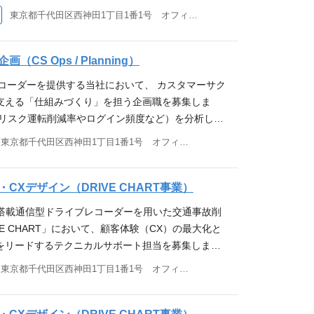
で、チャレンジしてくれる方をお待ちしています。
するサービスの開発を進めています。 その一つとし
 Kepler.gl, Plotly, Redash ・インフラ：AWS / GCP
東京都千代田区西神田1丁目1番1号 オフィス21ビル7F
ら営業車まで、あらゆる業務用車両に対応し、ドラ
マネージドサービスを活用したシステム設計からイン
路情報と、既存の地図情報との差分を自動で抽出
(MySQL) / BigQuery ・ソースコード管理: GitHub
サポートします。 エッジの開発は目の前で実際に動
ションレイヤーの開発、そして商用サービス運用ま
せするサービスを展開しています。これにより、地
ilot, Claude Code, Google Workspace with G
開発できるお仕事です。 ドライブレコーダーのよう
だきます。手を動かしながら、一生にサービスを作
も、より早く、現地の変化を地図に反映する事が可
データサイエンティスト：6名 ・危険運転行動を検知する
CS Ops / Planning）
アプリ、その中で動かすAI実装をも担い、リアルワ
に募集しております。 募集背景 フロントエンドから
代に求められる高鮮度地図のメンテナンス体制構築
運用を担っています。 ・データを中心とした仮説検証の
ビスに届けています。 業務内容 エンドユーザーが使
レコーダーを提供する当社において、 カスタマーサク
EBアプリケーション開発に加えて、インフラ構築・
より安全で効率的なモビリティの実現に貢献できるモ
とで、開発における不確実性を低減することを組織
ムを開発・運用します。 ・『DRIVE CHART』
支える「仕組みづくり」を担う企画職を募集しま
エンジニアで行っています。 導入台数も10万台を超
トを一緒に作りませんか？ 業務内容 『DRIVE CH
す。 ・専門性の異なるチーム内外のメンバーと協力
ソフトウェア開発、運用 ドライブレコーダー等のデ
（リスク運転削減率やログイン頻度など）を分析し、
強化したく、プロダクト志向の高いバックエンドエ
両から位置情報やセンサーデータ、映像を収集し、変
にコミュニケーション、ドキュメンテーション、レ
エッジAIの導入・保守運用に携わっていただきま
ないサクセスモデル（テックタッチ・ロータッチ）
。 解決したい課題 ・プロダクト価値を高めるため
東京都千代田区西神田1丁目1番1号 オフィス21ビル7F
機械学習での推論 / 地図の変化情報の抽出 / 出力を行う
ーが根付いています。 ・組織として自己成長を大事
はなくハードウェアベンダーと協力しながらハードウ
クセス＝「事故削減・安全運転の定着」を実現してい
・設計・実装 ・ユーザーの急増に対応するためのパ
設計、開発、運用をしていただきます。 また、デー
ア形成を考慮した業務アサイン、勉強会の開催や自
も取り組みます。 ・『GO運転管理』『DRIVE CH
築とデータ分析を武器に、 管理者だけでなく現場の
ケーラビリティの担保 ・安定した運用を支えるため
だけではなく、位置精度向上や効率的なデータ収集
ド費用の補助等）など、スキルアップのための環境
ホアプリの開発・運用 お客様が利用するスマホ(And
ユーザー）」の行動変容を促すことが最大のミッシ
CXデザイン（DRIVE CHART事業）
どの運用体制の整備 ・技術的負債の解消に向けたリ
の開発や、社内向けおよび地図会社向けのWebツー
学んだことをXやテックブログなど通じて発信する文
の機能開発・運用が主な業務です。 募集背景 『DRIVE C
務内容 • データ分析に基づいた利用促進施策の実行
ン化の推進 本ポジションの魅力 バックエンドを中心
様々なスキルセットをお持ちの方が活躍できる現場
 応募資格 ■必須の経験・能力 以下の要件をすべて
AI搭載通信型ドライブレコーダーを用いた交通事故削
9万台を突破し、これからも右肩上がりに増えていき
リング・分析 「リスク運転の削減度合い」「ログイ
、プロダクト全体の成長に貢献できるポジションで
は、今後も増えていく『DRIVE CHART』から取得
スまたは実業務に対して、機械学習モデルを開発し、
E CHART」において、顧客体験（CX）の最大化と
はじめとした交通課題の解決というミッションのも
アップの完了状況」などの重要KPIを定点観測し、顧
サイドとも距離が近く、エンジニアとしての視点を活
扱える安定したシステムを作り上げるための基盤強
・Githubなどソースコード管理システムを用いたチー
をリードするテクニカルサポート担当を募集しま
イブ社の立ち上げとともに『DRIVE CHART』の新
。 • ヘルススコア設計と予兆検知 上記データを基
ン・エンジニアドリブンでの仕様策定や新規施策の
の新しい機能やプロダクト開発を同時に進めていく
経験／能力 ・画像または動画データの分析経験 ・セ
、複雑な技術トラブルの2次エスカレーション対応や
運転管理』の急成長に備え、スケールしていくために
東京都千代田区西神田1丁目1番1号 オフィス21ビル7F
ルススコア）を定義し、活用が進んでいない顧客
ことが可能です。 作るだけではなく、プロダクトを
のために、空間情報やデータエンジニアリングに強み
データの分析経験 ・Kaggleをはじめとした分析コ
守り」のサポートにとどまりません。生成AI等のテ
経験豊富で社会貢献にも意欲が強いエンジニアを求
る顧客を自動検知する仕組みを構築します。 • デ
きる環境です。 開発環境 ・言語: Go / Ruby /
ながら要件定義から開発、運用まで担当し、プロジ
獲得経験 ・AI / 機械学習分野における論文採録の
業務の自動化・自己解決の推進や、データ・VOCを
たい課題 ・新規企画デバイス（ドライブレコーダー
テックタッチ） 「セットアップ未完了ユーザーへの
 Echo, Ruby on Rails, Next.js (React), Nuxt.j
意欲を持って取り組めるバックエンドエンジニアを
などのクラウドを利用した機械学習システムの開発経験
ない」ためのチュートリアル導入・UI/UX設計な