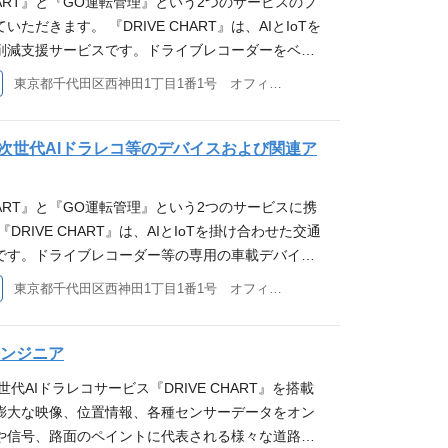
CHART』と『GO運転管理』という2つのサービスのプ
人物像 ・社内外のステークホルダーと的確なコミュ
な運転シーンの１つ１つに対応できるAIモデルを提
衝力の観点で親和性が高い） ■求める人物像 ・一
ただきます。 『DRIVE CHART』は、AIとIoTを
周囲を巻き込んで業務を遂行できる方 ・圧倒的な行
ています。 今後さらに多くのユーザーへ価値を届け
オーナーシップを持ちプロジェクトの遂行が出来る
削減支援サービスです。ドライブレコーダーをベー
ROI観点をもった思考/判断が可能な方 ・既存の手法
らのフィードバックを基にAIモデルを継続的にアッ
して、自ら手を動かせる方 ・曖昧・不確実・不安定な
ら得られる各種データから、交通事故に繋がる可能
、より良いアプローチを生み出すことに楽しみを見
き込み続けることと、さらなる事故リスク低減に向
東京都千代田区西神田1丁目1番1号 オフィス21ビル7F
方法を考え動ける方 ・新しい領域で色々と試しなが
自動検知し、運転傾向を分析します。 車内外の映
域で色々と試しながら形を作っていくのが好きな方 ・
ぞれで体制の強化が必要です。「交通事故の削減」
好きな方 ・オープンにコミュニケーションが取れる
GPSなどから得られるデータを組み合わせ、一時不
ーションが取れる方 ・既成概念にとらわれないよう
、技術で真摯に向き合っていただける仲間を募集し
われないよう努められる方 ・自らのパフォーマンス最
できていない危険運転を可視化。レポート提供や、
のパフォーマンス最大化のために努力できる方 参考記
次世代AIドラレコ等のデバイスおよび関連ア
運転行動を検知するAIモデルの開発・改善・運用を行
る方
ルタイムでのアラート機能により、運転の癖や気の
通事故を防止、さらにその先へ―― 「DRIVE CHAR
SS / IMUデータ等をソースとして、AIモデルの構築、
をドライバー自身が把握することができます。 『G
づくりの礎となる 『DRIVE CHART』 3周年。
AIモデルの実サービスへの実装、モデル軽量化、リ
CHART』と『GO運転管理』という2つのサービスに携
のドライバーが対応しなければならない日報作成や
」を目指して取り組んできたこと ※こちらはGO株
継続的な性能改善、運用コストの削減 ・地図データを
DRIVE CHART』は、AIとIoTを掛け合わせた交通
などを、スマホアプリで手軽に実施することができ
す
 データ分析 本ポジションの魅力 ・実験だけで終わら
です。ドライブレコーダー等の専用の車載デバイス
ントサービスです。トラックから営業車まで、あら
される機械学習モデルを構築し、継続的に性能を改
タから、交通事故に繋がる可能性の高い危険シーン
東京都千代田区西神田1丁目1番1号 オフィス21ビル7F
し、ドライバーの日々の業務をサポートします。 業
。 ・契約車両10万台のドライブレコーダーから得ら
向を分析します。 車内外の映像・加速度センサー・
に伴うバックエンド開発を行っていただきます。 開発
 GNSS / IMU等）と運用中のAIモデルの推論結果を
るデータを組み合わせ、一時不停止など自身では認識
数万台の車両から大量のデータが収集される為、そ
ができます。 ・異なる専門性を持ったチーム（データ
を可視化。レポート提供や、眠気などリアルタイム
エンジニア
安定的に、よりセキュアに、今後も加入台数が増え
ンジニア / アノテーター / カスタマーサクセス等）と
り、運転の癖や気の緩みといった運転状況をドライ
ビリティ高く取り扱う必要があります。 このような
代AIドラレコサービス『DRIVE CHART』を搭載
開発 / 運用する経験ができます。 ・AIモデルの開
とができます。 『GO運転管理』は、企業のドライ
ビッグデータ」のサービスの根幹を支えるシステムをインフ
膨大な映像、位置情報、各種センサーデータをオン
交通事故の削減という社会貢献を実感できます。 開発
ならない日報作成や点呼（酒気帯び確認）などを、
・開発、および、ユーザ向けのWEBアプリケーショ
や信号、路面のペイントに代表される様々な道路情
ブラリ：pandas, scikit-learn, LightGBM, PyTo
実施することができるドライバーマネジメントサー