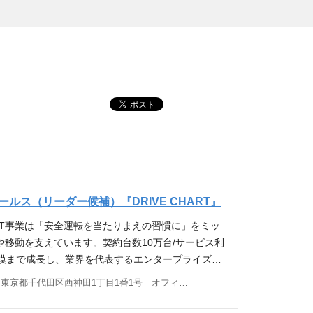
ルス（リーダー候補）『DRIVE CHART』
HART事業は「安全運転を当たりまえの習慣に」をミッ
や移動を支えています。契約台数10万台/サービス利
規模まで成長し、業界を代表するエンタープライズ企
いております。 今後もさらなる成長を目指していく
東京都千代田区西神田1丁目1番1号 オフィス21ビル7F
イズセールスのリーダー候補を募集いたします。マ
と連携して、DRIVE CHARTの主要な販売チャン