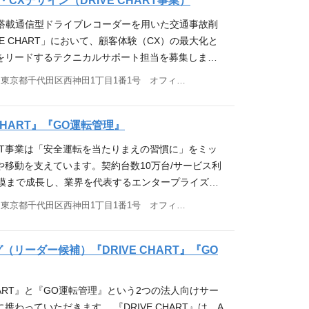
CXデザイン（DRIVE CHART事業）
 ・デバイス・アプリの利用者数増加に対応できる開
ク運転が多いドライバーへの教育コンテンツ自動配
WS / GCP ・DB：Aurora (MySQL, PostgreSQL) /
したい課題 大量のドラレコデータを安定して収集/
交通事故の削減」という社会課題の解決に共感し、技
マーエクスペリエンス向上を開発チームと共に牽引
解決 本ポジションの魅力 ユーザーが直接使用するプ
ーでの活用促進施策を実行します。 • テックタッ
AI搭載通信型ドライブレコーダーを用いた交通事故削
y ・CI/CD：GitHub Actions ・AI開発支援：Claude C
ム改善 大規模なデータパイプラインの監視システム
スそのものにコミット出来る方 ・専門領域が異なる
 業務内容 【エスカレーション・テクニカル対応】
ができます。 これらの業務はアプリケーションから
み化 オンボーディングプロセスの自動化（メールオ
E CHART」において、顧客体験（CX）の最大化と
opilot 所属組織 サーバサイドエンジニア７名の少数で、フ
情報の位置精度の改善 大量のドラレコデータを用いた
ーションを取りながら業務を推進できる方 ・技術の
器（ハードウェア）およびWEB画面（SaaS） ・
ハードウェア、さらにはインフラを使用したシステム
リ内ガイド等の整備） 人的コストを削減しつつ、顧
をリードするテクニカルサポート担当を募集しま
クエンド、インフラの構築・運用まで行っていま
ムの開発 本ポジションの魅力 このポジションの最
実装を楽しめる方
術的な2次エスカレーション対応と原因究明 ・1次対
す。 その専門スキルをさらに伸ばすことも、また幅
せるロータッチモデルの運用フロー構築 • CS基盤
、複雑な技術トラブルの2次エスカレーション対応や
PI開発だけでなく、ホームページや、ドラレコ工場内
9万台を超える自社開発ドライブレコーダーから得ら
東京都千代田区西神田1丁目1番1号 オフィス21ビル7F
ルセンター等）のマネジメント、技術的支援、運用
本人次第でできることが特徴であり魅力です。 エッ
） カスタマーサクセス用CRMの要件定義、導入、運用
守り」のサポートにとどまりません。生成AI等のテ
ムなどのバックオフィスシステム、Edgeチームや
用し、データプロダクト開発に携われることです。
用・業務効率化（CSOps）】 ・生成AIや各種ツール
点です。ひとつの小さな問題も全体では大きな問題
るプロダクト利用データと顧客情報をCRMへ統合し、
業務の自動化・自己解決の推進や、データ・VOCを
PI連携など、事業全般の多岐に渡って携わっていただ
可欠な次世代の地図更新システムの実現に貢献でき
務の自動化・効率化（回答の自動生成、FAQの自動
るため、品質に対しては一層配慮が必要ですが、そ
確になる環境を整備する 応募資格 ■求める経験・
ない」ためのチュートリアル導入・UI/UX設計な
CHART』『GO運転管理』
場にあり、仕様も新しい技術選定も、自分たちで考
者やGISエンジニアの方にとっても大変魅力的な環
動分類などの企画・実装） ・ユーザーの自己解決率
いるというやりがいを感じることができます。 開発
業におけるカスタマーサクセス、または営業企画・業務改
マーエクスペリエンス向上を開発チームと共に牽引
エンジニアドリブン・技術ドリブンで、プロトタイプ
データプロダクトの立ち上げにおいては、エンジニア
させるための仕組み作りとKPI管理 【顧客体験（C
HART事業は「安全運転を当たりまえの習慣に」をミッ
ndroid / iOS / Linux・Flutter / Electron ・
タに基づいたPDCA推進の実務経験 ログイン率、機能
 業務内容 【エスカレーション・テクニカル対応】
能を開発します。 ・Biz／PdM／デザイナーを巻
から深く関わっていただけます。 開発環境 言語:
改善】 ・「質問を生まない」プロダクトを目指し
や移動を支えています。契約台数10万台/サービス利
rt / Python / Rust / C / C++ ・CI/CD: GitHub Actions
件におけるリスク運転削減等）などのデータを分析
器（ハードウェア）およびWEB画面（SaaS） ・
PUTし合い、プロダクトづくりを行います。 ・した
ript データベース: Amazon Aurora PostgreSQL / Big
オンボーディングツールの導入・運用 ・VOC（顧客
規模まで成長し、業界を代表するエンタープライズ企
CP ・ソースコード管理: GitHub 所属組織 エッジエ
して改善施策を回した経験 • テックタッチ・ロー
術的な2次エスカレーション対応と原因究明 ・1次対
課題を見つけ、自ら解決していく方がよりマッチし
 GCP IaC: AWS CDK / Terraform ソースコード管理:
ータ、ユーザーの行動ログを分析し、開発・PdMチ
いております。 営業チームが拡大しつつあるこのタ
。 新規デバイス、サービス機能、スマホアプリ、エッ
MAツールやCSツールを活用し、顧客の状態に合わ
東京都千代田区西神田1丁目1番1号 オフィス21ビル7F
ルセンター等）のマネジメント、技術的支援、運用
募要件 ■必須要件 ・Webアプリケーション、または
tions IDE: IntelliJ / Visual Studio Code GIS: PostG
善や新機能の要件定義・提案 ■ 必須要件（Must） ・
双方のさらなる営業力の強化を目的として、営業企画
ィング、など各自がその主たるロールを担い各プロダ
シナリオを設計した経験 • CRM（顧客管理システ
用・業務効率化（CSOps）】 ・生成AIや各種ツール
ケーションのバックエンドの開発・運用経験5年程度
組織 バックエンド/データエンジニア4名の少数精鋭の組織
er2/Tier3）、セールスエンジニア、またはシステ
す。 業務内容 ・①営業の質改善、②オペレーション
ームとして連携しあいながら幅広く携わっていま
経験 業務フローに合わせてCRMの項目設計やデータ
務の自動化・効率化（回答の自動生成、FAQの自動
 Node.js 等を使ったシステムの開発・運用経験 （もしく
ナーとの要件定義から設計、実装、運用までエンジニア
験（目安：3年以上） ・エンジニアチームとシステ
善 ・営業戦略・戦術の検討と営業現場への展開 ・営
（リーダー候補）『DRIVE CHART』『GO
だけでなく自ら何が必要かを考えて行動しています。
 • エンドユーザー（現場利用者）視点での課題解
動分類などの企画・実装） ・ユーザーの自己解決率
） ・Linux環境での開発/運用/保守経験 ・クラウ
。 顧客とコミュニケーションを取りながら、真に必
ベース調査結果をもとに、論理的なコミュニケーシ
営業提案 ・課題分析と打ち手の検討、施策の実行、
広いためお互いに助け合いながら個々組織ともに成
スキル • SaaSビジネスにおけるCS Ops（カスタ
させるための仕組み作りとKPI管理 【顧客体験（C
サービスを利用したサービス開発・運用経験 ■歓迎
ダクト開発を意識して進めています。 機械学習モデ
クノロジー（AI、自動化ツールなど）を活用して業
 ・上記のための仕組みや体制づくり ・フィールド
。 事業全体での風通しは良く、ビジネス・サーバ
ズ）の経験 • BIツール（Tableau, Google L
改善】 ・「質問を生まない」プロダクトを目指し
CHART』と『GO運転管理』という2つの法人向けサー
チーム開発の経験 ・アジャイル、リーン開発手法での
サイエンティストのチームと密に連携しながらシス
PR）した経験、または強い関心とキャッチアップ力
ング部門、プロダクトと連携した営業手法の磨きこ
ミュニケーションを取ることで自部門のドメインに偏
）を用いたダッシュボード作成経験 • SQLを用いたデータ抽
オンボーディングツールの導入・運用 ・VOC（顧客
わっていただきます。 『DRIVE CHART』は、A