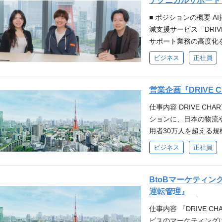
テクニカルサポート・
等）の開発・品質保証
自動フォロー」「リス
s (Vue.js) ・インフラ：A
募集しています。 解決
■求める人物像 ・「
ど、「攻め」のカスタ
発運用体制、問題調査
信」など、データトリガ
■ ポジションの概要 
DynamoDB / BigQuer
処理するためのシステ
術だけではなくサービ
していただきます。 ■
ロダクトに携わること
チ・ロータッチの仕組
減支援サービス「DRIV
ode / GitHub C
の構築 検出した道路
メンバーとコミュニケ
・ドライブレコーダー機
AI実装ライブラリ、
ートメーション、アプ
サポート業務の高度化
ロントエンドからバッ
新規コンテンツ/システ
キャッチアップと社会
リスク検知に関する技
構築まで多岐に渡りま
客満足度を維持・向上さ
す。 本ポジションは
す。 WEBアプリやA
大の魅力は、契約車両
ビジネス
正社員
応を行う外注先（コー
広くカバーすることも
の構築（CRM/Ops
外注先管理といった「
のシステム、決済システ
れる膨大なデータを活
フローの最適化 【AI活
ジはサービス全体の起
フローの確立 散在す
クノロジーを活用した
AIチーム、他社とのA
さらに、自動運転に不
を活用したサポート業
につながるリスクがあ
ネクストアクションが明
起点とした「質問を生ま
営業企画『DRIVE 
けます。 ・裁量が現
るため、空間情報技術
更新、問い合わせの自
の重要な責務を担って
スキル • BtoB事
ど、「攻め」のカスタ
え・決定します。 ・
境です。 新しい空間
（セルフサーブ）を向上
仕事内容 DRIVE C
環境 ・OS・プラットフォーム: A
善の経験 • 定量デー
していただきます。 ■
をクイックに実装し、機
リングとビジネスの両面
X）向上・プロダクト
ションに、日本の物流
言語: Java / Kotlin / Da
利用率、成果指標（本
・ドライブレコーダー機
き込んで、各視点でIN
Go / Python / TypeSc
た、チュートリアルや
用者30万人を超える
・インフラ：AWS / G
し、ボトルネックを特定
リスク検知に関する技
がって、能動的に自ら
Query インフラ: AWS /
の声）や問い合わせデ
業にも複数導入いただ
ンジニア全体で10名
タッチ施策の実務経験 
ビジネス
正社員
応を行う外注先（コー
ていると思います。 応
GitHub CI/CD: GitHub Ac
ームに対するUI/UX改
イミングで組織/個人
ジAI、R&D、キッテ
せたコミュニケーション
フローの最適化 【AI活
スマートフォンアプリ
IS / QGIS 所属
テクニカルサポート（Ti
を推進していただきま
クトに責任をもち、チ
ム）の活用・運用設計
を活用したサポート業
・Go or Ruby or
です。 顧客/パート
ム保守運用等の実務経
改善、③数値管理の改
BtoBマーケティング
す。 要求された案件
連携要件を定義できる方
更新、問い合わせの自
はキャッチアップ可能な方
が一気通貫で行います
ム仕様やログ・データ
業目標・KPIの策定・
運転管理』
メンバーの活躍の幅が
決能力 ■歓迎する経験・
（セルフサーブ）を向上
ド環境でのマネージド
要とされるデータプロ
ョンをとった経験 ・テ
効果の検証 ・予実管理
長していける組織です
マーサクセス・オペレーション
X）向上・プロダクト
仕事内容 『DRIVE 
要件 ・Gitを用いた
ルの開発を担うデータ
務プロセスを改善（B
セールス、マーケティ
ー・AIとも頻繁にコ
ooker Studio等
た、チュートリアルや
ビスのマーケティングに携