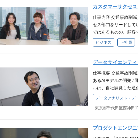
ネルであるエンタープ
カスタマーサクセス『D
プライン伸長にリーダ
仕事内容 交通事故削減支
容】 ・エンタープラ
セス部門をリードしていた
スを理解し、社内外の
ではあるものの、顧客
として提案から利用拡
に様々であり、本サー
ビジネス
正社員
バックを踏まえたプロ
るよう、システムと人
築 ※ こちらのポジシ
ます。 このカスタマ
社での雇用となります。
しています。 【具体
データサイエンティス
して、4年以上のご経
・顧客の活用状況をKP
されている方 ・関連
仕事概要 交通事故削減支
捗管理/チームメンバ
験をお持ちの方 ※上
あるAIモデルの開発 /
メント ※ こちらのポ
タープライズ（大手）
ルは、自社開発した通
式会社での雇用となりま
ら継続的なアプローチ
作しており、映像とセ
経験またはカスタマーサ
セールス経験をお持ちの
の事故リスクの高い運
顧客の成功体験の設計
業経験 ・従業員数1,
映像と運転データは、
分析し、戦略を立てる能
ルティング経験 ・必
おり、安全運転への行
業務内でオンボーディ
るスキル ・受注した
す。 募集背景 『DRI
プロダクトエンジニア_
ト経験 ・スタートア
種・業界団体へのアプ
業やドライバーの方々
経験 ・人材業界の営