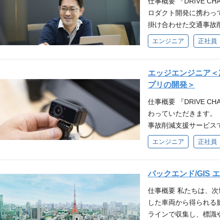
仕事概要 『DRIVE 
略構築の経験 ■求める
増え続ける中で、多様
クホルダーを巻き込む折
ロダクト開発に携わってい
ニケーションを取り、
供する責任が増してき
人称かつチーム志向で
掛け合わせた交通事故
動量を担保できる方 ・
ていくために、現場か
方 ・現場間を大切に
スとした専用車載器か
や枠組みにとどまらず
プデートし、性能を磨
エンジニア
正社員
状況を楽しみ、出来る
性の高い危険シーンを
出せる方 ・新しい領
けた新機能の開発それ
ら形を作っていくのが
像・加速度センサー・
オープンにコミュニケ
という社会課題に対し
方 ・既成概念にとら
停止など自身では認識
努められる方 ・自ら
エッジエンジニア＜
ます。 業務内容 危険
大化のために努力でき
車間距離不足などリア
事 洗練したAI技術で交
プリの開発＞
います。 ・映像 / GN
緩みといった運転状況
T」は自動運転、そして街
課題分析、性能改善 ・
仕事概要 『DRIVE 
O運転管理』は、企業
「交通事故のない社会
リース ・AIモデルの
わっていただきます。 『
点呼（酒気帯び確認）
式会社の記事となりま
用いたロジック構築 /
事故削減支援サービス
るドライバーマネジメ
ず、実サービスに活用
から得られる各種デー
エンジニア
正社員
ゆる業務用車両に対応
善する経験ができます
を自動検知し、運転傾
務内容 サービス拡大
れる走行データ（映像 /
GPSなどから得られ
に当たっては、毎日、
分析 / 活用する経験
できていない危険運転
バックエンド/GIS 
の管理・解析等をより
エンジニア / エッジエ
でのアラート機能によ
続けるため、スケーラ
仕事概要 私たちは、次世
連携しながらAIモデルを
バー自身が把握するこ
「AI × IoT × 
した車両から得られる
発 / 運用を通じて、
バーが対応しなければ
ラ構築からAPIの設計
ラインで収集し、標識
環境 ・言語：Python ・ライ
スマホアプリで手軽に