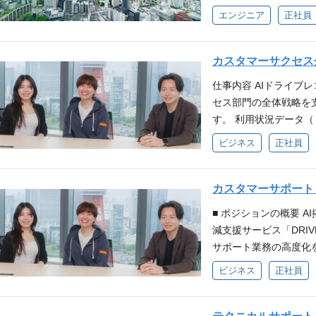
ン開発まで幅広い領域
報をAIで検出し、活用
rch ・可視化：Streamlit,
エンジニア
正社員
ビスです。トラックか
具体的には、AWSの
て、得られた最新の道
・データベース：Aurora 
イバーの日々の業務を
フラ構築、アプリケー
し、地図会社にお知ら
・生成AIツール：GitHub Cop
くデバイスやアプリを
で幅広く携わっていた
図会社では、従来より
emini 所属組織 ■
カスタマーサクセス企画（
な組込機器からスマホ
っていける方を積極的
能になり、自動運転時
AIモデルの開発 / 
ールドのデータをサー
仕事内容 AIドライブ
バックエンドまでのW
が可能になります。 
サイクルを速く回すこ
用するプロダクトやシステ
セス部門の全体戦略を
運用も、サーバサイド
ビリティデータプロダク
の行動指針としていま
で利用するデバイスの
す。 利用状況データ
えて、より開発体制を
ART』を搭載した車
することが多く、丁寧
バイスの機能開発から
人的リソースに依存し
ンジニアを募集します
ビジネス
正社員
換 / クレンジング / 
ビューを行うカルチャ
す。 機能開発だけで
を通じて、 顧客のサ
の、新機能の要件定義
データパイプラインの
にしています。キャリ
ェアの検討とその実現に
ただきます。 CRM構
フォーマンス改善、ス
タパイプラインの開発
己研鑽の支援（クラウ
ART』で利用するスマ
「ドライバー（エンド
カスタマーサポート・
の、監視・アラートな
のためのアルゴリズム
が整えられています。
roid/iOS)のアプリ
ョンです。 具体的な業
ファクタリングとモダ
ルの開発も行うので、
化が醸成されています。
■ ポジションの概要 
HART』の出荷台数は
• 利用データのモニタ
に専門性を深めながら
です。 募集背景 私たち
満たす方 ・実サービ
減支援サービス「DRIV
ます。交通事故削減を
ン頻度」「初期セット
す。 また、ビジネス
できる膨大なデータを
適用 / 運用した経験 
サポート業務の高度化
と、これからはGOドラ
客の状態を可視化します
かして、データドリブ
化と、事業拡大のため
ム開発経験 ■望ましい
す。 本ポジションは
領域への展開・『GO
ビジネス
正社員
に顧客の健康状態（ヘ
立案にも深く関与する
必要があります。 そ
ンサデータまたは時系列
外注先管理といった「
も開発・運用を支える
や、リスクが高まってい
一緒に育てる面白さを実感で
を持ち、顧客と相対し
ンペティションのメダル
クノロジーを活用した
めています。 解決し
ータ起点の介入施策（
TypeScript ・フレームワーク:
ェクトに共感いただき
経験 ・AWSやGCP
起点とした「質問を生ま