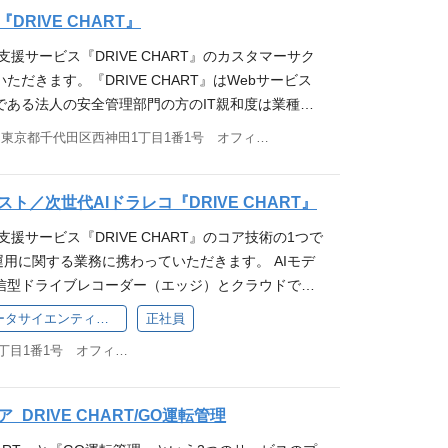
ライズ企業に向けた販売戦略を立案し、事業のトッ
RIVE CHART』
ーシップを発揮いただくポジションです。 【業務内
援サービス『DRIVE CHART』のカスタマーサク
イズ市場の新規開拓 ・顧客課題および意思決定プロセ
だきます。『DRIVE CHART』はWebサービス
ステークホルダーを率いてアカウントマネージャー
である法人の安全管理部門の方のIT親和度は業種毎
大に至るまで営業活動の推進 ・顧客からのフィード
ビスをより活用して事故削減効果を出していただけ
東京都千代田区西神田1丁目1番1号 オフィス21ビル7F
ダクト機能要望 ・顧客との長期的なリレーション構
の両面で効果的・効率的にフォローする必要があり
ョンは、GO株式会社ではなく、GOドライブ株式会
ーサクセスの構築・推進を担っていただける方を想定
 応募資格 ■求める経験・スキル ・法人営業経験と
的な業務内容】 ・顧客の成功体験の設計・構築・実行
ト／次世代AIドラレコ『DRIVE CHART』
験をお持ちの方 ・セールスとして継続的な成果を残
I化し、利用頻度を高める施策を立案 ・タスクの進
部署と連携し、課題解決型の営業提案を行ってきた経
援サービス『DRIVE CHART』のコア技術の1つで
ーのマネージメント ・大手顧客のアカウントマネージ
記に加えて下記いずれかのご経験をお持ちの方 ・エン
 運用に関する業務に携わっていただきます。 AIモデ
ジションは、GO株式会社ではなく、GOドライブ株
向けのセールス経験がある方 ・長期親交を深めなが
信型ドライブレコーダー（エッジ）とクラウドで動
す。 応募資格 ■求める経験 ・スキル ・法人営業
を行ったセールス経験がある方 ・複数商材を扱った
ンサデータを解析して、脇見運転や一時不停止など
データアナリスト・データサイエンティスト
正社員
クセス経験をお持ちの方 ・Webサービスにおける
方 ■歓迎する経験・スキル ・SaaSプロダクトの営
転行動を自動的に検出します。検出されたシーンの
・構築・実行 ・ユーザーの定量・定性両面の情報を
東京都千代田区西神田1丁目1番1号 オフィス21ビル7F
000名以上の企業に対しての営業、導入支援 、 コンサ
ドライバーが自身の運転を振り返る際に活用されて
力 ■歓迎する経験・スキル ・カスタマーサクセス
要に応じて商談ごとの資料を作成し、課題を解決でき
動変容を促進するための重要なデータとなっていま
ングに携わったご経験 ・プロジェクトマネージメン
企業のグループ企業攻略や成功事例を活かして同業
VE CHART』は契約車両10万台を超え、日々多くの企
DRIVE CHART/GO運転管理
ップ（メガベンチャー含む）と大企業、両方での実務
ローチ・営業を工夫して実行してきた経験 ・営業戦
に活用いただけるサービスになりました。利用者が
業経験（顧客課題を深く理解して提案し、複数ステー