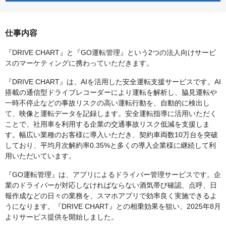
仕事内容
『DRIVE CHART』と『GO運転管理』という2つの法人向けサービ
スのマーケティングに携わっていただきます。
『DRIVE CHART』は、AIを活用した安全運転支援サービスです。AI
搭載の通信型ドライブレコーダーにより運転を解析し、脇見運転や
一時不停止などの事故リスクの高い運転行動を、自動的に検出し
て、映像と運転データを記録します。安全運転指導に活用いただく
ことで、社用車を利用する企業の交通事故リスク低減を支援しま
す。幅広い業種のお客様に導入いただき、契約車両数10万台を突破
しており、平均月次解約率0.35%と多くの導入企業様に継続して利
用いただいています。
『GO運転管理』は、アプリによるドライバー管理サービスです。企
業のドライバーが対応しなければならない酒気帯び確認、点呼、日
報作成などの日々の業務を、スマホアプリで効率良く実施できるよ
うになります。『DRIVE CHART』との相乗効果を狙い、2025年8月
よりサービス提供を開始しました。