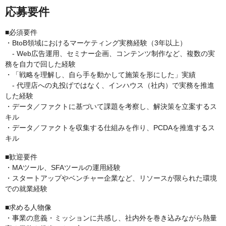
応募要件
■必須要件
・BtoB領域におけるマーケティング実務経験（3年以上）
- Web広告運用、セミナー企画、コンテンツ制作など、複数の実
務を自力で回した経験
・「戦略を理解し、自ら手を動かして施策を形にした」実績
- 代理店への丸投げではなく、インハウス（社内）で実務を推進
した経験
・データ／ファクトに基づいて課題を考察し、解決策を立案するス
キル
・データ／ファクトを収集する仕組みを作り、PCDAを推進するス
キル
■歓迎要件
・MAツール、SFAツールの運用経験
・スタートアップやベンチャー企業など、リソースが限られた環境
での就業経験
■求める人物像
・事業の意義・ミッションに共感し、社内外を巻き込みながら熱量