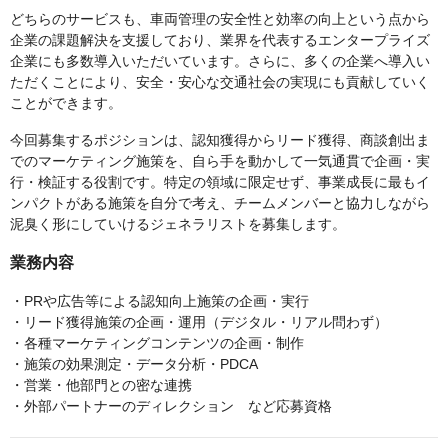
どちらのサービスも、車両管理の安全性と効率の向上という点から
企業の課題解決を支援しており、業界を代表するエンタープライズ
企業にも多数導入いただいています。さらに、多くの企業へ導入い
ただくことにより、安全・安心な交通社会の実現にも貢献していく
ことができます。
今回募集するポジションは、認知獲得からリード獲得、商談創出ま
でのマーケティング施策を、自ら手を動かして一気通貫で企画・実
行・検証する役割です。特定の領域に限定せず、事業成長に最もイ
ンパクトがある施策を自分で考え、チームメンバーと協力しながら
泥臭く形にしていけるジェネラリストを募集します。
業務内容
・PRや広告等による認知向上施策の企画・実行
・リード獲得施策の企画・運用（デジタル・リアル問わず）
・各種マーケティングコンテンツの企画・制作
・施策の効果測定・データ分析・PDCA
・営業・他部門との密な連携
・外部パートナーのディレクション など応募資格