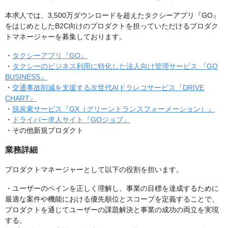
本求人では、3,500万ダウンロードを超えたタクシーアプリ『GO』
をはじめとしたB2C向けのプロダクトを担っていただけるプロダク
トマネージャーを募集しております。
・
タクシーアプリ『GO』
・
タクシーのビジネス利用に特化した法人向け管理サービス 『GO
BUSINESS』
・
交通事故削減を支援する次世代AIドラレコサービス『DRIVE
CHART』
・
脱炭素サービス『GX（グリーントランスフォーメーション）』
・
ドライバー求人サイト『GOジョブ』
・その他新規プロダクト
業務詳細
プロダクトマネージャーとして以下の役割を担います。
・ユーザーのペインを正しく理解し、事業の目標を達成するために
最適な案件や機能における優先順位とスコープを定義することで、
プロダクトを通じてユーザーの課題解決と事業の成功の両立を実現
する。