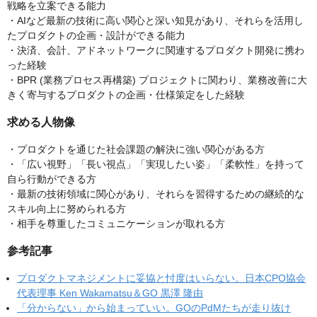
戦略を立案できる能力
・AIなど最新の技術に高い関心と深い知見があり、それらを活用し
たプロダクトの企画・設計ができる能力
・決済、会計、アドネットワークに関連するプロダクト開発に携わ
った経験
・BPR (業務プロセス再構築) プロジェクトに関わり、業務改善に大
きく寄与するプロダクトの企画・仕様策定をした経験
求める人物像
・プロダクトを通じた社会課題の解決に強い関心がある方
・「広い視野」「長い視点」「実現したい姿」「柔軟性」を持って
自ら行動ができる方
・最新の技術領域に関心があり、それらを習得するための継続的な
スキル向上に努められる方
・相手を尊重したコミュニケーションが取れる方
参考記事
プロダクトマネジメントに妥協と忖度はいらない。日本CPO協会
代表理事 Ken Wakamatsu＆GO 黒澤 隆由
「分からない」から始まっていい。GOのPdMたちが走り抜け