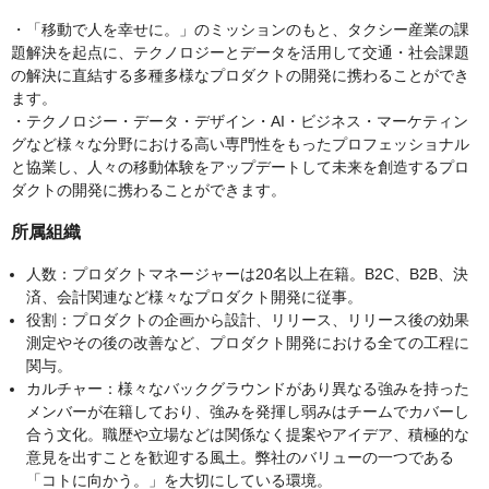
・「移動で人を幸せに。」のミッションのもと、タクシー産業の課
題解決を起点に、テクノロジーとデータを活用して交通・社会課題
の解決に直結する多種多様なプロダクトの開発に携わることができ
ます。
・テクノロジー・データ・デザイン・AI・ビジネス・マーケティン
グなど様々な分野における高い専門性をもったプロフェッショナル
と協業し、人々の移動体験をアップデートして未来を創造するプロ
ダクトの開発に携わることができます。
所属組織
人数：プロダクトマネージャーは20名以上在籍。B2C、B2B、決
済、会計関連など様々なプロダクト開発に従事。
役割：プロダクトの企画から設計、リリース、リリース後の効果
測定やその後の改善など、プロダクト開発における全ての工程に
関与。
カルチャー：様々なバックグラウンドがあり異なる強みを持った
メンバーが在籍しており、強みを発揮し弱みはチームでカバーし
合う文化。職歴や立場などは関係なく提案やアイデア、積極的な
意見を出すことを歓迎する風土。弊社のバリューの一つである
「コトに向かう。」を大切にしている環境。