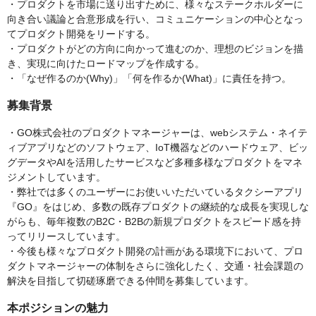
・プロダクトを市場に送り出すために、様々なステークホルダーに
向き合い議論と合意形成を行い、コミュニケーションの中心となっ
てプロダクト開発をリードする。
・プロダクトがどの方向に向かって進むのか、理想のビジョンを描
き、実現に向けたロードマップを作成する。
・「なぜ作るのか(Why)」「何を作るか(What)」に責任を持つ。
募集背景
・GO株式会社のプロダクトマネージャーは、webシステム・ネイテ
ィブアプリなどのソフトウェア、IoT機器などのハードウェア、ビッ
グデータやAIを活用したサービスなど多種多様なプロダクトをマネ
ジメントしています。
・弊社では多くのユーザーにお使いいただいているタクシーアプリ
『GO』をはじめ、多数の既存プロダクトの継続的な成長を実現しな
がらも、毎年複数のB2C・B2Bの新規プロダクトをスピード感を持
ってリリースしています。
・今後も様々なプロダクト開発の計画がある環境下において、プロ
ダクトマネージャーの体制をさらに強化したく、交通・社会課題の
解決を目指して切磋琢磨できる仲間を募集しています。
本ポジションの魅力