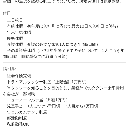
労働日の選択を認める制度ではないため、所定労働日は原則勤務。
休日
・土日祝日

・有給休暇（初年度は入社月に応じて最大10日※入社日に付与）

・年末年始休暇

・慶弔休暇

・介護休暇（介護の必要な家族1人につき年間5日間）

・子の看護等休暇（小学3年生修了までの子について、1人につき年
間5日間。時間単位での取得も可能）
福利厚生
・社会保険完備

・トライアルタクシー制度（上限合計1万円/月）

　※タクシーを知ることを目的とし、業務外でのタクシー乗車費用
を会社が一部補助

・ニューノーマル手当（月額1万円）

・児童手当（1人につき5千円/月、3人目から1万円/月）

・ウェルカムランチ制度

・部活動制度

・私服勤務OK