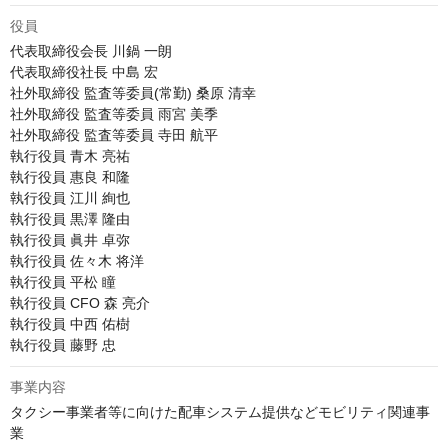
役員
代表取締役会長 川鍋 一朗

代表取締役社長 中島 宏

社外取締役 監査等委員(常勤) 桑原 清幸

社外取締役 監査等委員 雨宮 美季

社外取締役 監査等委員 寺田 航平

執行役員 青木 亮祐

執行役員 惠良 和隆

執行役員 江川 絢也

執行役員 黒澤 隆由

執行役員 眞井 卓弥

執行役員 佐々木 将洋 

執行役員 平松 瞳

執行役員 CFO 森 亮介

執行役員 中西 佑樹

執行役員 藤野 忠
事業内容
タクシー事業者等に向けた配車システム提供などモビリティ関連事
業