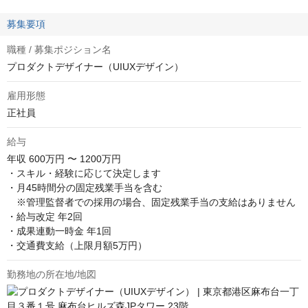
募集要項
職種 / 募集ポジション名
プロダクトデザイナー（UIUXデザイン）
雇用形態
正社員
給与
年収
600万円 〜 1200万円
・スキル・経験に応じて決定します

・月45時間分の固定残業手当を含む

　※管理監督者での採用の場合、固定残業手当の支給はありません

・給与改定 年2回

・成果連動一時金 年1回

・交通費支給（上限月額5万円）
勤務地の所在地/地図