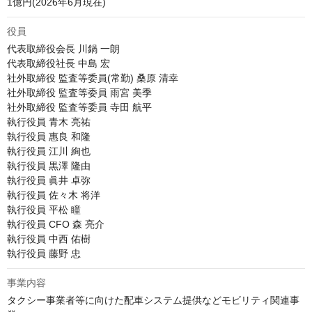
1億円(2026年6月現在)
役員
代表取締役会長 川鍋 一朗

代表取締役社長 中島 宏

社外取締役 監査等委員(常勤) 桑原 清幸

社外取締役 監査等委員 雨宮 美季

社外取締役 監査等委員 寺田 航平

執行役員 青木 亮祐

執行役員 惠良 和隆

執行役員 江川 絢也

執行役員 黒澤 隆由

執行役員 眞井 卓弥

執行役員 佐々木 将洋 

執行役員 平松 瞳

執行役員 CFO 森 亮介

執行役員 中西 佑樹

執行役員 藤野 忠
事業内容
タクシー事業者等に向けた配車システム提供などモビリティ関連事