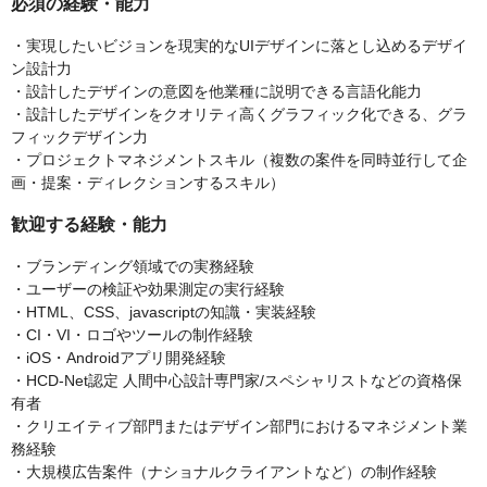
必須の経験・能力
・実現したいビジョンを現実的なUIデザインに落とし込めるデザイ
ン設計力
・設計したデザインの意図を他業種に説明できる言語化能力
・設計したデザインをクオリティ高くグラフィック化できる、グラ
フィックデザイン力
・プロジェクトマネジメントスキル（複数の案件を同時並行して企
画・提案・ディレクションするスキル）
歓迎する経験・能力
・ブランディング領域での実務経験
・ユーザーの検証や効果測定の実行経験
・HTML、CSS、javascriptの知識・実装経験
・CI・VI・ロゴやツールの制作経験
・iOS・Androidアプリ開発経験
・HCD-Net認定 人間中心設計専門家/スペシャリストなどの資格保
有者
・クリエイティブ部門またはデザイン部門におけるマネジメント業
務経験
・大規模広告案件（ナショナルクライアントなど）の制作経験