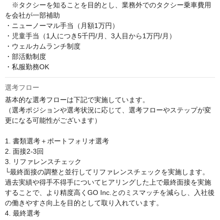
　※タクシーを知ることを目的とし、業務外でのタクシー乗車費用
を会社が一部補助

・ニューノーマル手当（月額1万円）

・児童手当（1人につき5千円/月、3人目から1万円/月）

・ウェルカムランチ制度

・部活動制度

・私服勤務OK
選考フロー
基本的な選考フローは下記で実施しています。

（選考ポジションや選考状況に応じて、選考フローやステップが変
更になる可能性がございます）

1. 書類選考＋ポートフォリオ選考

2. 面接2-3回

3. リファレンスチェック

└最終面接の調整と並行してリファレンスチェックを実施します。
過去実績や得手不得手についてヒアリングした上で最終面接を実施
することで、より精度高くGO Inc.とのミスマッチを減らし、入社後
の働きやすさ向上を目的として取り入れています。

4. 最終選考