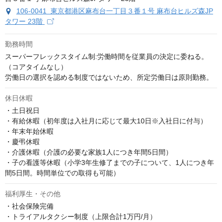
106-0041 東京都港区麻布台一丁目３番１号 麻布台ヒルズ森JP
タワー 23階
勤務時間
スーパーフレックスタイム制:労働時間を従業員の決定に委ねる。
（コアタイムなし）

労働日の選択を認める制度ではないため、所定労働日は原則勤務。
休日休暇
・土日祝日

・有給休暇（初年度は入社月に応じて最大10日※入社日に付与）

・年末年始休暇

・慶弔休暇

・介護休暇（介護の必要な家族1人につき年間5日間）

・子の看護等休暇（小学3年生修了までの子について、1人につき年
間5日間。時間単位での取得も可能）
福利厚生・その他
・社会保険完備

・トライアルタクシー制度（上限合計1万円/月）
