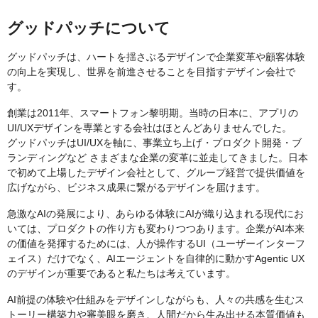
グッドパッチについて
グッドパッチは、ハートを揺さぶるデザインで企業変革や顧客体験
の向上を実現し、世界を前進させることを目指すデザイン会社で
す。
創業は2011年、スマートフォン黎明期。当時の日本に、アプリの
UI/UXデザインを専業とする会社はほとんどありませんでした。
グッドパッチはUI/UXを軸に、事業立ち上げ・プロダクト開発・ブ
ランディングなど さまざまな企業の変革に並走してきました。日本
で初めて上場したデザイン会社として、グループ経営で提供価値を
広げながら、ビジネス成果に繋がるデザインを届けます。
急激なAIの発展により、あらゆる体験にAIが織り込まれる現代にお
いては、プロダクトの作り方も変わりつつあります。企業がAI本来
の価値を発揮するためには、人が操作するUI（ユーザーインターフ
ェイス）だけでなく、AIエージェントを自律的に動かすAgentic UX
のデザインが重要であると私たちは考えています。
AI前提の体験や仕組みをデザインしながらも、人々の共感を生むス
トーリー構築力や審美眼を磨き、人間だから生み出せる本質価値も