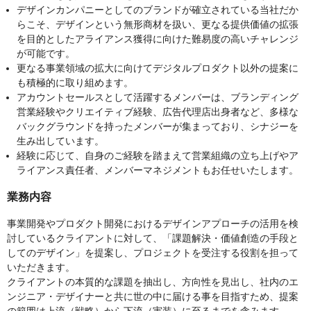
デザインカンパニーとしてのブランドが確立されている当社だか
らこそ、デザインという無形商材を扱い、更なる提供価値の拡張
を目的としたアライアンス獲得に向けた難易度の高いチャレンジ
が可能です。
更なる事業領域の拡大に向けてデジタルプロダクト以外の提案に
も積極的に取り組めます。
アカウントセールスとして活躍するメンバーは、ブランディング
営業経験やクリエイティブ経験、広告代理店出身者など、多様な
バックグラウンドを持ったメンバーが集まっており、シナジーを
生み出しています。
経験に応じて、自身のご経験を踏まえて営業組織の立ち上げやア
ライアンス責任者、メンバーマネジメントもお任せいたします。
業務内容
事業開発やプロダクト開発におけるデザインアプローチの活用を検
討しているクライアントに対して、「課題解決・価値創造の手段と
してのデザイン」を提案し、プロジェクトを受注する役割を担って
いただきます。
クライアントの本質的な課題を抽出し、方向性を見出し、社内のエ
ンジニア・デザイナーと共に世の中に届ける事を目指すため、提案