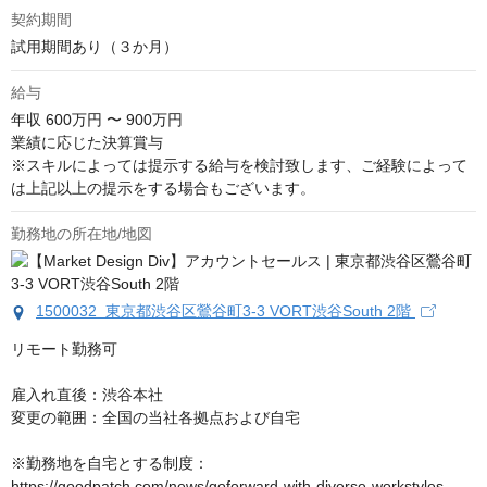
契約期間
試用期間あり（３か月）
給与
年収
600万円 〜 900万円
業績に応じた決算賞与

※スキルによっては提示する給与を検討致します、ご経験によって
は上記以上の提示をする場合もございます。
勤務地の所在地/地図
1500032 東京都渋谷区鶯谷町3-3 VORT渋谷South 2階
リモート勤務可

雇入れ直後：渋谷本社

変更の範囲：全国の当社各拠点および自宅

※勤務地を自宅とする制度：
https://goodpatch.com/news/goforward-with-diverse-workstyles
