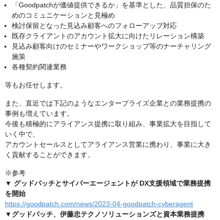
「Goodpatchが価値提供できるか」を基準とした、品質担保のた
めのコミュニケーションと見極め
検討保留となった見込み顧客へのフォローアップ対応
既存クライアントのアカウント拡大に向けたリレーション構築
見込み顧客向けのセミナーやワークショップ等のナーチャリング
施策
各種契約関連業務
等もお任せします。
また、直近では下記のようなエンタープライズ企業との業務提携の
事例も増えています。
今後も積極的にアライアンス提携に取り組み、事業拡大を目指して
いく中で、
アカウントセールスとしてアライアンス営業に携わり、事業に大き
く貢献することができます。
※参考
▼ グッドパッチとサイバーエージェントが DX支援領域で業務提携
を開始
https://goodpatch.com/news/2023-04-goodpatch-cyberagent
▼グッドパッチ、伊藤忠テクノソリューションズと資本業務提携