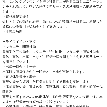
様々なバックグラウンドを持つ社員同士が円滑にコミュニケーショ
ンをとれるよう、指定の語学学習サービスの利用費用の補助を支給
します。

・資格取得支援金

会社としての強みの維持・強化につながる資格を対象に、取得した
資格の受験費用を奨励金として支給します。

・本読み放題

▼ライフイベント支援

・マタニティ関連補助

産褥期ケア補助金、マタニティ特別休暇、マタニティ健診補助金、
産休・育休、出産手当など、妊娠〜産後期をささえる各種サポート
を用意しています。

・出産一時金・手当金

出産時は健康保険から一時金と手当金が支給されます。

・育児休業復帰見舞金

育児休業から復帰した従業員に対して見舞金を支給します。

・産前産後休業、育児休業、看護休暇、時短勤務、深夜・時間外免
除勤務

育児を支援するための休暇休業、勤務形態変更などの制度です。本
人または配偶者の妊娠の場合を設けています。

・介護休業、介護休暇、時短勤務、深夜・時間外免除勤務
