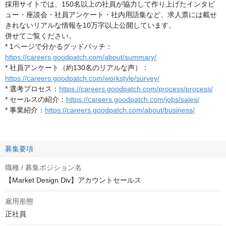
採用サイトでは、150名以上の社員が協力して作り上げたインタビ
ュー・座談会・社員アンケート・社内用語集など、求人票には載せ
きれないリアルな情報を10万字以上公開しています。
併せてご覧ください。
* 1ページで分かるグッドパッチ：
https://careers.goodpatch.com/about/summary/
* 社員アンケート（約130名のリアルな声）：
https://careers.goodpatch.com/workstyle/survey/
* 選考プロセス：
https://careers.goodpatch.com/process/process/
* セールスの紹介：
https://careers.goodpatch.com/jobs/sales/
* 事業紹介：
https://careers.goodpatch.com/about/business/
募集要項
職種 / 募集ポジション名
【Market Design Div】アカウントセールス
雇用形態
正社員