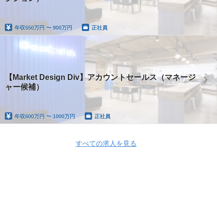
年収
550万円 〜 900万円
正社員
【Market Design Div】アカウントセールス（マネージ
ャー候補）
年収
600万円 〜 1000万円
正社員
すべての求人を見る