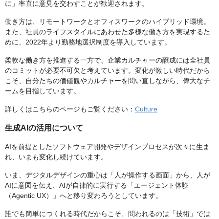
に」率直に意見を交わすことが歓迎されます。
働き方は、リモートワークとオフィスワークのハイブリッド環境。
また、社員のライフスタイルにあわせた多様な働き方を実現するた
めに、2022年より勤務地選択制度を導入しています。
柔軟な働き方を推進する一方で、企業カルチャーの醸成には全社員
のコミットが必要不可欠と考えています。変化が激しい時代だから
こそ、自分たちの価値観やカルチャーを問い直しながら、偉大なチ
ームを目指しています。
詳しくはこちらのページもご覧ください：
Culture
生成AIの活用について
AIを前提としたソフトウェア開発やデザインプロセスが次々に生ま
れ、いまも変化し続けています。
いま、デジタルデザインの重心は「人が操作する画面」から、人が
AIに意図を伝え、AIが自律的に実行する「エージェント体験
（Agentic UX）」へと移り変わろうとしています。
誰でも簡単につくれる時代だからこそ、問われるのは「技術」では