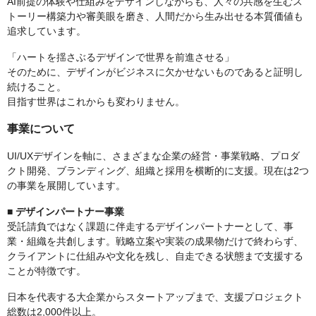
AI前提の体験や仕組みをデザインしながらも、人々の共感を生むス
トーリー構築力や審美眼を磨き、人間だから生み出せる本質価値も
追求しています。
「ハートを揺さぶるデザインで世界を前進させる」
そのために、デザインがビジネスに欠かせないものであると証明し
続けること。
目指す世界はこれからも変わりません。
事業について
UI/UXデザインを軸に、さまざまな企業の経営・事業戦略、プロダ
クト開発、ブランディング、組織と採用を横断的に支援。現在は2つ
の事業を展開しています。
■ デザインパートナー事業
受託請負ではなく課題に伴走するデザインパートナーとして、事
業・組織を共創します。戦略立案や実装の成果物だけで終わらず、
クライアントに仕組みや文化を残し、自走できる状態まで支援する
ことが特徴です。
日本を代表する大企業からスタートアップまで、支援プロジェクト
総数は2,000件以上。