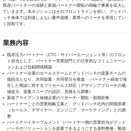
既存パートナーの深耕と新規パートナー開拓の両輪で事業を拡大し
ていきます。本ポジションはそのフロントラインを担い、グッドパ
ッチ単体では到達しえない案件規模・業界へのリーチを実現してい
く役割です。
業務内容
既存注力パートナー（CTC・サイバーエージェント等）のフロン
ト担当として、パートナー営業部門との日常的なコミュニケーシ
ョンおよび信頼関係構築
パートナー企業のセールスチームとグッドパッチの提案チームの
接続点となり、共同提案・共同受注を推進 ・パートナー経由で発
生した商談に対するプリセールス対応（デザインアプローチの価
値提示、提案スコープの設計、見積もり調整）
新規アライアンス候補企業のリサーチ・開拓・初期折衝
パートナーごとの営業戦略立案と、グッドパッチ社内の関係部署
（セールス、デザイナー、エンジニア、マーケティング）との調
整
パートナーイネーブルメント（パートナー側の営業担当がグッド
パッチのソリューションを提案できるようにする資料整備・勉強