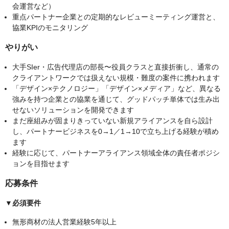
会運営など）
重点パートナー企業との定期的なレビューミーティング運営と、
協業KPIのモニタリング
やりがい
大手SIer・広告代理店の部長〜役員クラスと直接折衝し、通常の
クライアントワークでは扱えない規模・難度の案件に携われます
「デザイン×テクノロジー」「デザイン×メディア」など、異なる
強みを持つ企業との協業を通じて、グッドパッチ単体では生み出
せないソリューションを開発できます
まだ座組みが固まりきっていない新規アライアンスを自ら設計
し、パートナービジネスを0→1／1→10で立ち上げる経験が積め
ます
経験に応じて、パートナーアライアンス領域全体の責任者ポジシ
ョンを目指せます
応募条件
▼必須要件
無形商材の法人営業経験5年以上