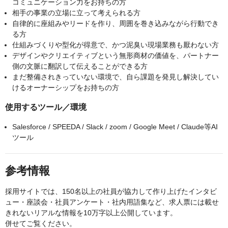
コミュニケーション力をお持ちの方
相手の事業の立場に立って考えられる方
自律的に座組みやリードを作り、周囲を巻き込みながら行動でき
る方
仕組みづくりや型化が得意で、かつ泥臭い現場業務も厭わない方
デザインやクリエイティブという無形商材の価値を、パートナー
側の文脈に翻訳して伝えることができる方
まだ整備されきっていない環境で、自ら課題を発見し解決してい
けるオーナーシップをお持ちの方
使用するツール／環境
Salesforce / SPEEDA / Slack / zoom / Google Meet / Claude等AI
ツール
参考情報
採用サイトでは、150名以上の社員が協力して作り上げたインタビ
ュー・座談会・社員アンケート・社内用語集など、求人票には載せ
きれないリアルな情報を10万字以上公開しています。
併せてご覧ください。