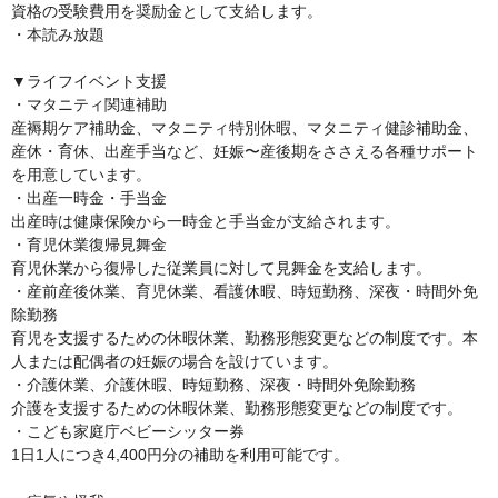
資格の受験費用を奨励金として支給します。

・本読み放題

▼ライフイベント支援

・マタニティ関連補助

産褥期ケア補助金、マタニティ特別休暇、マタニティ健診補助金、
産休・育休、出産手当など、妊娠〜産後期をささえる各種サポート
を用意しています。

・出産一時金・手当金

出産時は健康保険から一時金と手当金が支給されます。

・育児休業復帰見舞金

育児休業から復帰した従業員に対して見舞金を支給します。

・産前産後休業、育児休業、看護休暇、時短勤務、深夜・時間外免
除勤務

育児を支援するための休暇休業、勤務形態変更などの制度です。本
人または配偶者の妊娠の場合を設けています。

・介護休業、介護休暇、時短勤務、深夜・時間外免除勤務

介護を支援するための休暇休業、勤務形態変更などの制度です。

・こども家庭庁ベビーシッター券

1日1人につき4,400円分の補助を利用可能です。
