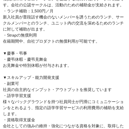
す。会社の公認サークルは、活動のための補助金が支給されます。

・ランチ補助：1,500円／月

新入社員が普段話す機会のないメンバーを誘うためのランチ、サー
クルメンバーとのランチ、ユニット内の交流を深めるためのランチ
に対して補助が出ます。

・Strapの無償利用

在籍期間中、自社プロダクトの無償利用が可能です。

▼慶事・弔事

・慶弔休暇・慶弔見舞金

お見舞金や特別休暇が付与されます。

▼スキルアップ・能力開発支援

・副業可

社員の自主的なインプット・アウトプットを推奨しています

・語学学習支援

様々なバックグラウンドを持つ社員同士が円滑にコミュニケーショ
ンをとれるよう、指定の語学学習サービスの利用費用の補助を支給
します。

・資格取得支援金

会社としての強みの維持・強化につながる資格を対象に、取得した