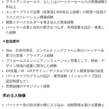
アライアンスセールス、もしくはパートナーセールスの実務経験3
年以上
エンタープライズ企業（従業員1,000名以上規模）の部長〜役員ク
ラスとのリレーション構築経験
複数ステークホルダーを巻き込んだ推進経験
パートナー企業と自社の双方をつなぎ、共同提案を設計・推進し
た経験
▼歓迎要件
SIer、広告代理店、コンサルティングファーム等のパートナー企
業での営業・アライアンス経験
プリセールスエンジニア／ソリューション営業として、技術・デ
ザイン領域の提案に関与した経験
DX支援／UI・UXデザイン／デジタルプロダクト開発領域の知見
パートナープログラムの設計・運営経験（インセンティブ設計、
認定制度など）
営業組織のマネジメント経験
求める人物像
パートナー先の担当者の懐に入り込み、信頼関係を築ける愛嬌と