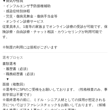
▼病気や怪我

・インフルエンザ予防接種補助

・感染症特別休暇

・労災・傷病見舞金・傷病手当金等

・オンライン診療サービス

従業員本人、1進等の家族までオンライン診療の受診が可能です。保
険診療・自由診療・チャット相談・カウンセリングが利用可能で
す。

※制度の利用には規程がございます
選考プロセス
書類選考

・履歴書（必須）

・職務経歴書（必須）

　▼

面接（複数回）

※選考中にSPIのご受検をお願いしております。（性格検査のみ、事
前学習は不要です）

※最終選考の前に、ミドル・シニア人材としての採用が想定される
方についてはリファレンスチェックをお願いしております。（候補