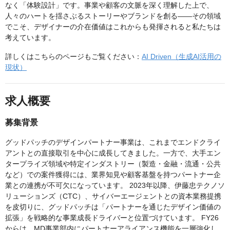
なく「体験設計」です。事業や顧客の文脈を深く理解した上で、
人々のハートを揺さぶるストーリーやブランドを創る——その領域
でこそ、デザイナーの介在価値はこれからも発揮されると私たちは
考えています。
詳しくはこちらのページもご覧ください：
AI Driven（生成AI活用の
現状）
求人概要
募集背景
グッドパッチのデザインパートナー事業は、これまでエンドクライ
アントとの直接取引を中心に成長してきました。一方で、大手エン
タープライズ領域や特定インダストリー（製造・金融・流通・公共
など）での案件獲得には、業界知見や顧客基盤を持つパートナー企
業との連携が不可欠になっています。 2023年以降、伊藤忠テクノソ
リューションズ（CTC）、サイバーエージェントとの資本業務提携
を皮切りに、グッドパッチは「パートナーを通じたデザイン価値の
拡張」を戦略的な事業成長ドライバーと位置づけています。 FY26
からは、MD事業部内にパートナーアライアンス機能を一層強化し、