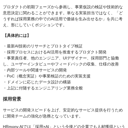
プロダクトの初期フェーズから参画し、事業仮説の検証や技術的な
意思決定に関わることができます。単なる実装担当ではなく、「ど
うすれば採用業務の中でのAI活用で価値を生み出せるか」を共に考
え、形にしていくポジションです。
【具体的には】
・最新AI技術のリサーチとプロトタイプ検証
・採用プロセスにおけるAI活用を推進するプロダクト開発
・事業責任者、他のエンジニア、UIデザイナー、採用部門と協働
し、ユーザーインタビューやフィードバックの収集、仕様の改善
・内部ツールや関連サービスの開発
・PoC（概念実証）や事業検証のための実装支援
・ドメインに応じたデータ設計の構築
・上記に付随するエンジニアリング業務全般
採用背景
サービスの開発スピードを上げ、安定的なサービス提供を行うため
に開発チームの強化が急務となっています。
HRmony AIでは「採用×AI」という今後どの企業でも人材獲得という