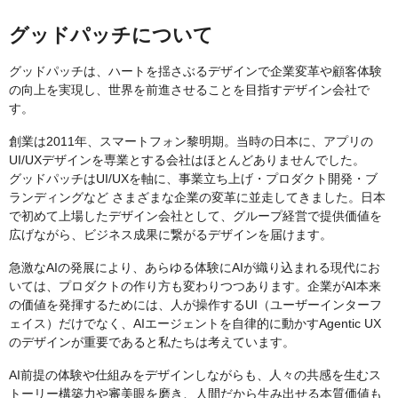
グッドパッチについて
グッドパッチは、ハートを揺さぶるデザインで企業変革や顧客体験
の向上を実現し、世界を前進させることを目指すデザイン会社で
す。
創業は2011年、スマートフォン黎明期。当時の日本に、アプリの
UI/UXデザインを専業とする会社はほとんどありませんでした。
グッドパッチはUI/UXを軸に、事業立ち上げ・プロダクト開発・ブ
ランディングなど さまざまな企業の変革に並走してきました。日本
で初めて上場したデザイン会社として、グループ経営で提供価値を
広げながら、ビジネス成果に繋がるデザインを届けます。
急激なAIの発展により、あらゆる体験にAIが織り込まれる現代にお
いては、プロダクトの作り方も変わりつつあります。企業がAI本来
の価値を発揮するためには、人が操作するUI（ユーザーインターフ
ェイス）だけでなく、AIエージェントを自律的に動かすAgentic UX
のデザインが重要であると私たちは考えています。
AI前提の体験や仕組みをデザインしながらも、人々の共感を生むス
トーリー構築力や審美眼を磨き、人間だから生み出せる本質価値も