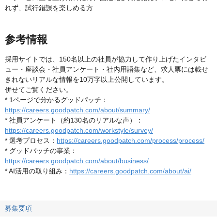
れず、試行錯誤を楽しめる方
参考情報
採用サイトでは、150名以上の社員が協力して作り上げたインタビ
ュー・座談会・社員アンケート・社内用語集など、求人票には載せ
きれないリアルな情報を10万字以上公開しています。
併せてご覧ください。
* 1ページで分かるグッドパッチ：
https://careers.goodpatch.com/about/summary/
* 社員アンケート（約130名のリアルな声）：
https://careers.goodpatch.com/workstyle/survey/
* 選考プロセス：
https://careers.goodpatch.com/process/process/
* グッドパッチの事業：
https://careers.goodpatch.com/about/business/
* AI活用の取り組み：
https://careers.goodpatch.com/about/ai/
募集要項