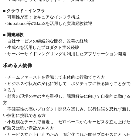
■ クラウド・インフラ
・可用性が高くセキュアなインフラ構成
・Supabase等のBaaSを活用した実務経験歓迎
■ 開発経験
・自社サービスの継続的な開発、改善の経験
・生成AIを活用したプロダクト実装経験
・サーバーサイドレンダリングを利用したアプリケーション開発
求める人物像
・チームファーストを意識して主体的に行動できる方
・ビジネスや状況の変化に対して、ポジティブに振る舞うことがで
きる方
・顧客の現場の生の声を重視し、課題解決に向けて自発的に動ける
方
・不確実性の高いプロダクト開発を楽しみ、試行錯誤を恐れず新し
い技術に挑戦できる方
・小規模なチームで自走し、ゼロベースからサービスを立ち上げた
経験又は強い意欲がある方
・サービス立ち上げ期のため、固定化された開発プロセスにとらわ