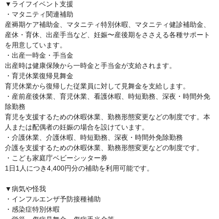
▼ライフイベント支援

・マタニティ関連補助

産褥期ケア補助金、マタニティ特別休暇、マタニティ健診補助金、
産休・育休、出産手当など、妊娠〜産後期をささえる各種サポート
を用意しています。

・出産一時金・手当金

出産時は健康保険から一時金と手当金が支給されます。

・育児休業復帰見舞金

育児休業から復帰した従業員に対して見舞金を支給します。

・産前産後休業、育児休業、看護休暇、時短勤務、深夜・時間外免
除勤務

育児を支援するための休暇休業、勤務形態変更などの制度です。本
人または配偶者の妊娠の場合を設けています。

・介護休業、介護休暇、時短勤務、深夜・時間外免除勤務

介護を支援するための休暇休業、勤務形態変更などの制度です。

・こども家庭庁ベビーシッター券

1日1人につき4,400円分の補助を利用可能です。

▼病気や怪我

・インフルエンザ予防接種補助

・感染症特別休暇
