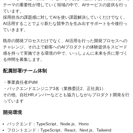
テーマの重要性が増していく領域の中で、AIサービスの提供を行っ
ています。
採用担当の課題感に対してAIを使い課題解決していくだけでなく、
AI活用することでより新たな競争力を生み出すサポートを今後行っ
ていきます。
既存の開発プロセスだけでなく、AI活用を行った開発プロセスへの
チャレンジ、その上で顧客へのAIプロダクトの体験提供をスピード
感を持って実施できる環境の中で、いっしょんに未来を共に形づく
る仲間を募集します。
配属部署/チーム体制
・事業責任者/PdM
・バックエンドエンジニア3名（業務委託2、正社員1）
その他、自社HRメンバーなどとも協力しながらプロダクト開発を行
っています
開発環境
バックエンド：TypeScript、Node.js、Hono
フロントエンド：TypeScript、React、Next.js、Tailwind