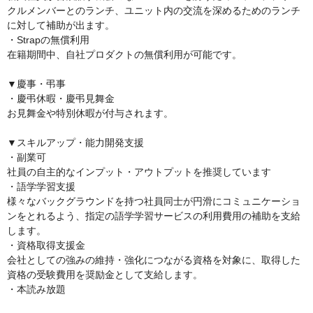
クルメンバーとのランチ、ユニット内の交流を深めるためのランチ
に対して補助が出ます。

・Strapの無償利用

在籍期間中、自社プロダクトの無償利用が可能です。

▼慶事・弔事

・慶弔休暇・慶弔見舞金

お見舞金や特別休暇が付与されます。

▼スキルアップ・能力開発支援

・副業可

社員の自主的なインプット・アウトプットを推奨しています

・語学学習支援

様々なバックグラウンドを持つ社員同士が円滑にコミュニケーショ
ンをとれるよう、指定の語学学習サービスの利用費用の補助を支給
します。

・資格取得支援金

会社としての強みの維持・強化につながる資格を対象に、取得した
資格の受験費用を奨励金として支給します。

・本読み放題
