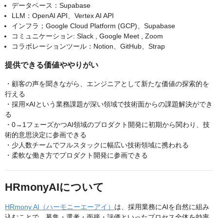
データベース：Supabase
LLM：OpenAI API、Vertex AI API
インフラ；Google Cloud Platform (GCP)、Supabase
コミュニケーション: Slack , Google Meet , Zoom
コラボレーションツール：Notion、GitHub、Strap
提供できる価値ややりがい
・顧客の声を聞きながら、エンジニアとして新たな価値の探索的を
行える
・採用×AIという業務課題が深い領域で技術面からの課題解決ができ
る
・0→1フェーズかつAI領域のプロダクト開発に初期から関わり、技
術的意思決定に参画できる
・少人数チームでフルスタックに幅広い技術領域に携われる
・柔軟な働き方でプロダクト開発に参画できる
HRmonyAIについて
HRmony AI（ハーモニーエーアイ）
は、採用業務にAIを自然に組み
込むことで、募集・選考・面接・評価といったプロセス全体を効率