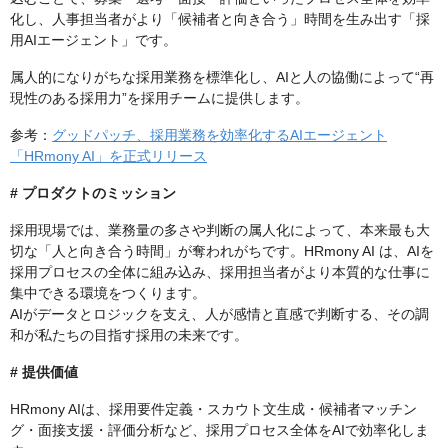
化し、人事担当者がより「候補者と向き合う」時間を生み出す「採
用AIエージェント」です。
属人的になりがちな採用業務を標準化し、AIと人の協働によって“再
現性のある採用力”を採用チームに提供します。
参考：
グッドパッチ、採用業務を効率化するAIエージェント
「HRmony AI」を正式リリース
# プロダクトのミッション
採用現場では、業務量の多さや判断の属人化によって、本来最も大
切な「人と向き合う時間」が奪われがちです。HRmony AI は、AIを
採用プロセスの全体に組み込み、採用担当者がより本質的な仕事に
集中できる環境をつくります。
AIがデータとロジックを支え、人が感情と直感で判断する、その調
和が私たちの目指す採用の未来です。
# 提供価値
HRmony AIは、採用要件定義・スカウト文生成・候補者マッチン
グ・面接支援・評価分析など、採用プロセス全体をAIで効率化しま