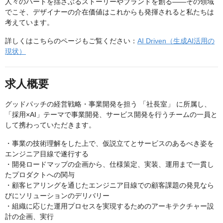
人々のハートを揺さぶるストーリーやブランドを創る——その領域
でこそ、デザイナーの介在価値はこれからも発揮されると私たちは
考えています。
詳しくはこちらのページもご覧ください：
AI Driven（生成AI活用の
現状）
求人概要
グッドパッチの経営戦略・事業開発を担う 「社長室」 に所属し、
「採用×AI」テーマで事業開発、サービス開発を行うチームの一員と
して携わっていただきます。
・事業の技術理解をした上で、仮説立てとサービスのあるべき姿を
エンジニア目線で遂行する
・開発ロードマップの企画から、仕様策定、実装、運用まで一貫し
たプロダクトへの関与
・顧客ヒアリングを通じたエンジニア目線での顧客課題の発見なら
びにソリューションのデリバリー
・組織に応じた運用プロセスを実現するためのアーキテクチャー設
計の企画、実行