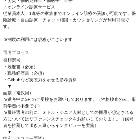
・労災・傷病見舞金・傷病手当金等

・オンライン診療サービス

従業員本人、1進等の家族までオンライン診療の受診が可能です。保
険診療・自由診療・チャット相談・カウンセリングが利用可能で
す。

※制度の利用には規程がございます
選考プロセス
書類選考

・履歴書（必須）

・職務経歴書（必須）

・Githubなど実装力を示せる参考資料

　▼

面接（複数回）

※選考中にSPIのご受検をお願いしております。（性格検査のみ、事
前学習は不要です）

※最終選考の前に、ミドル・シニア人材としての採用が想定される
方についてはリファレンスチェックをお願いしております。（候補
者を推薦して頂き人事からインタビューを実施）

　▼

内定（オファー面談）
