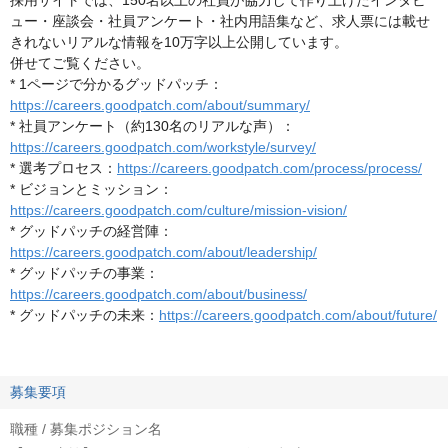
採用サイトでは、150名以上の社員が協力して作り上げたインタビ
ュー・座談会・社員アンケート・社内用語集など、求人票には載せ
きれないリアルな情報を10万字以上公開しています。
併せてご覧ください。
* 1ページで分かるグッドパッチ：
https://careers.goodpatch.com/about/summary/
* 社員アンケート（約130名のリアルな声）：
https://careers.goodpatch.com/workstyle/survey/
* 選考プロセス：
https://careers.goodpatch.com/process/process/
* ビジョンとミッション：
https://careers.goodpatch.com/culture/mission-vision/
* グッドパッチの経営陣：
https://careers.goodpatch.com/about/leadership/
* グッドパッチの事業：
https://careers.goodpatch.com/about/business/
* グッドパッチの未来：
https://careers.goodpatch.com/about/future/
募集要項
職種 / 募集ポジション名