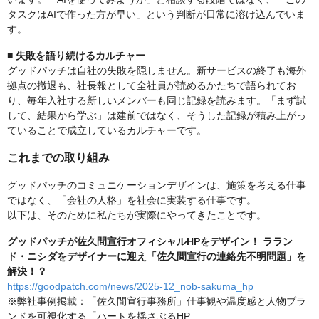
タスクはAIで作った方が早い」という判断が日常に溶け込んでいま
す。
■ 失敗を語り続けるカルチャー
グッドパッチは自社の失敗を隠しません。新サービスの終了も海外
拠点の撤退も、社長報として全社員が読めるかたちで語られてお
り、毎年入社する新しいメンバーも同じ記録を読みます。「まず試
して、結果から学ぶ」は建前ではなく、そうした記録が積み上がっ
ていることで成立しているカルチャーです。
これまでの取り組み
グッドパッチのコミュニケーションデザインは、施策を考える仕事
ではなく、「会社の人格」を社会に実装する仕事です。
以下は、そのために私たちが実際にやってきたことです。
グッドパッチが佐久間宣行オフィシャルHPをデザイン！ ララン
ド・ニシダをデザイナーに迎え「佐久間宣行の連絡先不明問題」を
解決！？
https://goodpatch.com/news/2025-12_nob-sakuma_hp
※弊社事例掲載：「佐久間宣行事務所」仕事観や温度感と人物ブラ
ンドを可視化する「ハートを揺さぶるHP」