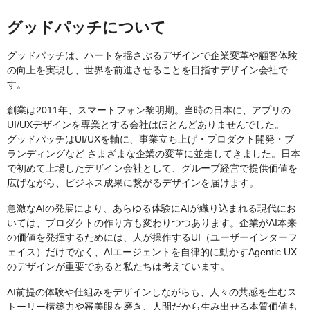
グッドパッチについて
グッドパッチは、ハートを揺さぶるデザインで企業変革や顧客体験
の向上を実現し、世界を前進させることを目指すデザイン会社で
す。
創業は2011年、スマートフォン黎明期。当時の日本に、アプリの
UI/UXデザインを専業とする会社はほとんどありませんでした。
グッドパッチはUI/UXを軸に、事業立ち上げ・プロダクト開発・ブ
ランディングなど さまざまな企業の変革に並走してきました。日本
で初めて上場したデザイン会社として、グループ経営で提供価値を
広げながら、ビジネス成果に繋がるデザインを届けます。
急激なAIの発展により、あらゆる体験にAIが織り込まれる現代にお
いては、プロダクトの作り方も変わりつつあります。企業がAI本来
の価値を発揮するためには、人が操作するUI（ユーザーインターフ
ェイス）だけでなく、AIエージェントを自律的に動かすAgentic UX
のデザインが重要であると私たちは考えています。
AI前提の体験や仕組みをデザインしながらも、人々の共感を生むス
トーリー構築力や審美眼を磨き、人間だから生み出せる本質価値も