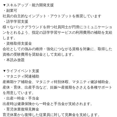
▼スキルアップ・能力開発支援

・副業可

社員の自主的なインプット・アウトプットを推奨しています

・語学学習支援

様々なバックグラウンドを持つ社員同士が円滑にコミュニケーショ
ンをとれるよう、指定の語学学習サービスの利用費用の補助を支給
します。

・資格取得支援金

会社としての強みの維持・強化につながる資格を対象に、取得した
資格の受験費用を奨励金として支給します。

・本読み放題

▼ライフイベント支援

・マタニティ関連補助

産褥期ケア補助金、マタニティ特別休暇、マタニティ健診補助金、
産休・育休、出産手当など、妊娠〜産後期をささえる各種サポート
を用意しています。

・出産一時金・手当金

出産時は健康保険から一時金と手当金が支給されます。

・育児休業復帰見舞金

育児休業から復帰した従業員に対して見舞金を支給します。
