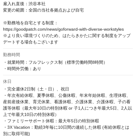
雇入れ直後：渋谷本社

変更の範囲：全国の当社各拠点および自宅

※勤務地を自宅とする制度：
https://goodpatch.com/news/goforward-with-diverse-workstyles

※より良い環境づくりのため、はたらきかたに関する制度をアップ
デートする場合もございます
勤務時間
・就業時間：フルフレックス制（標準労働時間8時間）

・時間外労働：あり
休日
・完全週休2日制（土・日）、祝日

・年次有給休暇、夏季休暇、公傷休暇、年末年始休暇、生理休暇、
産前産後休業、育児休業、看護休暇、介護休業、介護休暇、子の看
護等休暇（最大年10日の特別休暇 or 子1人につき年最大5日、2人以
上で年最大10日の特別休暇）

・ファミリーサポート休暇：最大年5日の特別休暇

・3X Vacation：勤続3年毎に10日間の連続した休暇 (有給休暇とは
別に取得可能)