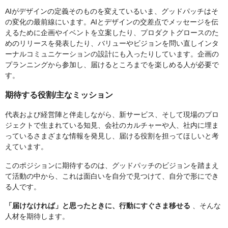
AIがデザインの定義そのものを変えているいま、グッドパッチはそ
の変化の最前線にいます。AIとデザインの交差点でメッセージを伝
えるために企画やイベントを立案したり、プロダクトグロースのた
めのリリースを発表したり、バリューやビジョンを問い直しインタ
ーナルコミュニケーションの設計にも入ったりしています。企画の
プランニングから参加し、届けるところまでを楽しめる人が必要で
す。
期待する役割/主なミッション
代表および経営陣と伴走しながら、新サービス、そして現場のプロ
ジェクトで生まれている知見、会社のカルチャーや人、社内に埋ま
っているさまざまな情報を発見し、届ける役割を担ってほしいと考
えています。
このポジションに期待するのは、グッドパッチのビジョンを踏まえ
て活動の中から、これは面白いを自分で見つけて、自分で形にでき
る人です。
「届けなければ」と思ったときに、行動にすぐさま移せる
、そんな
人材を期待します。