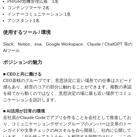
PR/GR/危機管理広報 1名
コンテンツマーケ 2名
インナーコミュニケーション 1名
アシスタント1名
使用するツール / 環境
Slack、Notion、esa、Google Workspace、Claude / ChatGPT 等の
AIツール
ポジションの魅力
■ CEOと共に働ける
CEO直轄のグループです。意思決定に近い場所での仕事はスピード
感もあり、経営のコアの部分に触れることができます。複数の承認
を経てから動くのではなく、意思決定の場に最も近い場所でコミュ
ニケーションを設計します。
■ AI活用が日常の環境
全社員がClaude Codeでアプリを作ることを会社として推進してお
り、コミュニケーションデザイングループのメンバーは文章のトー
ンガイドや文章チェックのAIスキルを自ら開発し、社内に公開して
います。「AIを使ってみようか」と相談する段階ではなく、「この