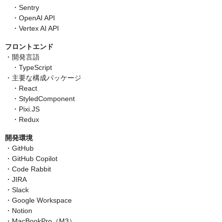
・Sentry
・OpenAI API
・Vertex AI API
フロントエンド
・開発言語
・TypeScript
・主要な構成パッケージ
・React
・StyledComponent
・Pixi.JS
・Redux
開発環境
・GitHub
・GitHub Copilot
・Code Rabbit
・JIRA
・Slack
・Google Workspace
・Notion
・MacBookPro（M3）