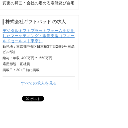
変更の範囲：会社の定める場所及び自宅
株式会社ギフトパッド の求人
デジタルギフトプラットフォームを活用
したマーケティング・販促支援（フィー
ルドセールス｜東京）
勤務地：東京都中央区日本橋3丁目2番9号 三晶
ビル5階
給与：
年収
400万円 〜 550万円
雇用形態：正社員
掲載日：
30+日
前に掲載
すべての求人を見る