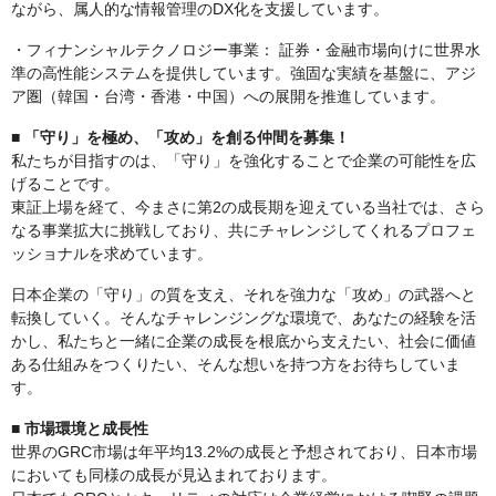
ながら、属人的な情報管理のDX化を支援しています。
・フィナンシャルテクノロジー事業： 証券・金融市場向けに世界水
準の高性能システムを提供しています。強固な実績を基盤に、アジ
ア圏（韓国・台湾・香港・中国）への展開を推進しています。
■ 「守り」を極め、「攻め」を創る仲間を募集！
私たちが目指すのは、「守り」を強化することで企業の可能性を広
げることです。
東証上場を経て、今まさに第2の成長期を迎えている当社では、さら
なる事業拡大に挑戦しており、共にチャレンジしてくれるプロフェ
ッショナルを求めています。
日本企業の「守り」の質を支え、それを強力な「攻め」の武器へと
転換していく。そんなチャレンジングな環境で、あなたの経験を活
かし、私たちと一緒に企業の成長を根底から支えたい、社会に価値
ある仕組みをつくりたい、そんな想いを持つ方をお待ちしていま
す。
■ 市場環境と成長性
世界のGRC市場は年平均13.2%の成長と予想されており、日本市場
においても同様の成長が見込まれております。