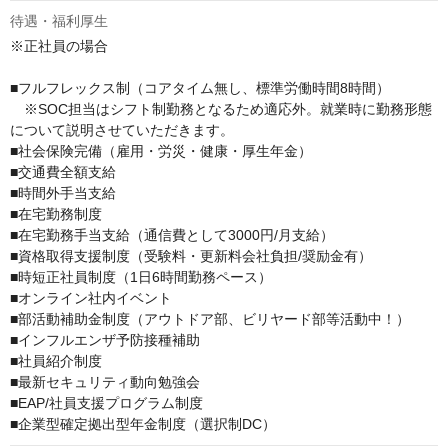
待遇・福利厚生
※正社員の場合

■フルフレックス制（コアタイム無し、標準労働時間8時間）

　※SOC担当はシフト制勤務となるため適応外。就業時に勤務形態
について説明させていただきます。

■社会保険完備（雇用・労災・健康・厚生年金）

■交通費全額支給

■時間外手当支給

■在宅勤務制度

■在宅勤務手当支給（通信費として3000円/月支給）

■資格取得支援制度（受験料・更新料会社負担/奨励金有）

■時短正社員制度（1日6時間勤務ペース）

■オンライン社内イベント

■部活動補助金制度（アウトドア部、ビリヤード部等活動中！）

■インフルエンザ予防接種補助

■社員紹介制度

■最新セキュリティ動向勉強会

■EAP/社員支援プログラム制度

■企業型確定拠出型年金制度（選択制DC）