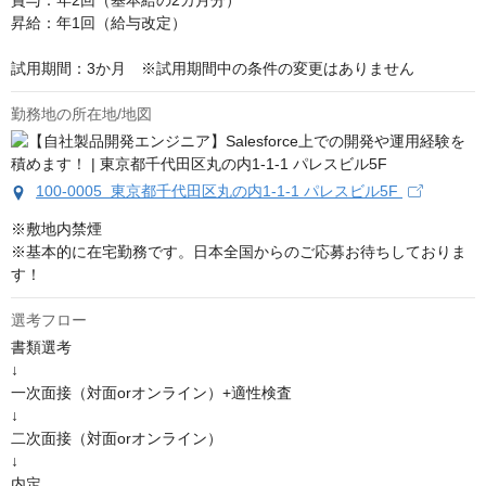
賞与：年2回（基本給の2カ月分）

昇給：年1回（給与改定）

試用期間：3か月　※試用期間中の条件の変更はありません
勤務地の所在地/地図
100-0005 東京都千代田区丸の内1-1-1 パレスビル5F
※敷地内禁煙

※基本的に在宅勤務です。日本全国からのご応募お待ちしておりま
す！
選考フロー
書類選考

↓

一次面接（対面orオンライン）+適性検査

↓

二次面接（対面orオンライン）

↓

内定
