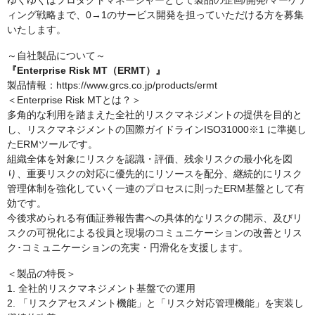
ゆくゆくはプロダクトマネージャーとして製品の企画/開発/マーケテ
ィング戦略まで、0→1のサービス開発を担っていただける方を募集
いたします。
～自社製品について～
『Enterprise Risk MT（ERMT）』
製品情報：https://www.grcs.co.jp/products/ermt
＜Enterprise Risk MTとは？＞
多角的な利用を踏まえた全社的リスクマネジメントの提供を目的と
し、リスクマネジメントの国際ガイドラインISO31000※1 に準拠し
たERMツールです。
組織全体を対象にリスクを認識・評価、残余リスクの最小化を図
り、重要リスクの対応に優先的にリソースを配分、継続的にリスク
管理体制を強化していく一連のプロセスに則ったERM基盤として有
効です。
今後求められる有価証券報告書への具体的なリスクの開示、及びリ
スクの可視化による役員と現場のコミュニケーションの改善とリス
ク･コミュニケーションの充実・円滑化を支援します。
＜製品の特長＞
1. 全社的リスクマネジメント基盤での運用
2. 「リスクアセスメント機能」と「リスク対応管理機能」を実装し