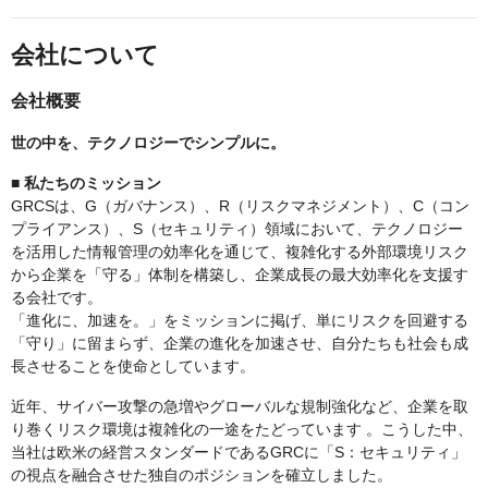
会社について
会社概要
世の中を、テクノロジーでシンプルに。
■ 私たちのミッション
GRCSは、G（ガバナンス）、R（リスクマネジメント）、C（コン
プライアンス）、S（セキュリティ）領域において、テクノロジー
を活用した情報管理の効率化を通じて、複雑化する外部環境リスク
から企業を「守る」体制を構築し、企業成長の最大効率化を支援す
る会社です。
「進化に、加速を。」をミッションに掲げ、単にリスクを回避する
「守り」に留まらず、企業の進化を加速させ、自分たちも社会も成
長させることを使命としています。
近年、サイバー攻撃の急増やグローバルな規制強化など、企業を取
り巻くリスク環境は複雑化の一途をたどっています 。こうした中、
当社は欧米の経営スタンダードであるGRCに「S：セキュリティ」
の視点を融合させた独自のポジションを確立しました。