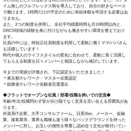
イム無しのフルフレックス制を導入しており、自分の好きなペース
で働けます。1時間だけの予定のために有給休暇を申請する必要はあ
りません。
また、2つの制度を併用し、全社平均残業時間も月10時間以内と、
GRCS領域の経験を身に付けながらも働きやすい環境を整えており
ます。
社員の中には、時短正社員制度を利用して柔軟に働くママ/パパさん
も活躍しています！
時代や個人のライフスタイルの変化に合わせて、柔軟に長く活躍し
てもらえる制度を日々メンバーと相談しながら検討しています。
今までの実績が評価され、下記認定をいただきました！
＊東京都テレワーク・マスター企業認定
＊総務省テレワーク先駆者百選選出
◆フラットでオープンな社風！部署/役職を跨いでの交流◆
年齢/年次/役職問わず皆が分け隔てなく意見を言い合える雰囲気があ
ります。
外資系IT企業、大手コンサルファーム、日系SIer、メーカー、金融
業、接客業等、業界も職種も違う様々なバックグラウンドを持った
メンバーに対し、お互いの個性を尊重し認め合う文化が根付いてい