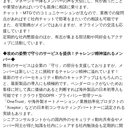
ます。マネージャー陣もメンバーの声を大切にし、何か困ったこと
や要望があればいつでも親身に相談に乗ります。
チャット・MTGでのコミュニケーションが主なので、業務での疑問
点があればすぐ社内チャットで部署をまたいでの相談も可能です
また、在宅勤務がメインではありますが、オフラインでの交流も応
援しています！
定期的な社内懇親会のほか、有志が集まる部活動や同好会もアクテ
ィブに活動しています。
◆攻めの姿勢で守りのサービスを提供！チャレンジ精神溢れるメン
バー◆
弊社のサービスは企業の「守り」の部分を支援しておりますが、メ
ンバーは新しいことに挑戦するチャレンジ精神に溢れています！
最新のサイバーセキュリティ動向のキャッチアップはもちろんのこ
と、最新製品の導入にも積極的です。ベンダーロックがないためお
客様に対して真に価値のあると判断すれば海外製品の日本初導入も
可能です！クラウド型GDPR・プライバシー管理ツール
「OneTrust」や海外製オートメーション／業務効率化プロダクトの
「Xceptor」などの日本初コンサルティングパートナーに認定される
実績もあります。
シニアコンサルタントからの国内外のセキュリティ動向共有会やメ
ンバー同士が得た知識を社内にシェアする社内勉強会も定期的に開