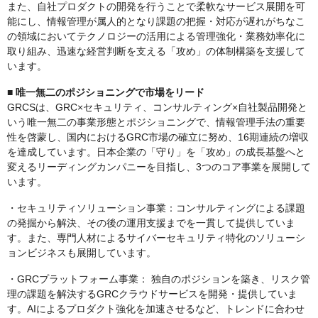
また、自社プロダクトの開発を行うことで柔軟なサービス展開を可
能にし、情報管理が属人的となり課題の把握・対応が遅れがちなこ
の領域においてテクノロジーの活用による管理強化・業務効率化に
取り組み、迅速な経営判断を支える「攻め」の体制構築を支援して
います。
■ 唯一無二のポジショニングで市場をリード
GRCSは、GRC×セキュリティ、コンサルティング×自社製品開発と
いう唯一無二の事業形態とポジショニングで、情報管理手法の重要
性を啓蒙し、国内におけるGRC市場の確立に努め、16期連続の増収
を達成しています。日本企業の「守り」を「攻め」の成長基盤へと
変えるリーディングカンパニーを目指し、3つのコア事業を展開して
います。
・セキュリティソリューション事業：コンサルティングによる課題
の発掘から解決、その後の運用支援までを一貫して提供していま
す。また、専門人材によるサイバーセキュリティ特化のソリューシ
ョンビジネスも展開しています。
・GRCプラットフォーム事業： 独自のポジションを築き、リスク管
理の課題を解決するGRCクラウドサービスを開発・提供していま
す。AIによるプロダクト強化を加速させるなど、トレンドに合わせ