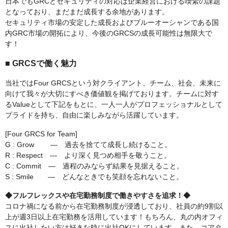
日本でもGRCとセキュリティの対応は企業経営における喫緊の課題
となっており、まだまだ成長する余地があります。
セキュリティ市場の安定した成長およびブルーオーシャンである国
内GRC市場の開拓により、今後のGRCSの成長可能性は無限大で
す！
■ GRCSで働く魅力
当社ではFour GRCSという対クライアント、チーム、社会、未来に
向けて我々が大切にすべき価値観を掲げております。チームに対す
るValueとして下記をもとに、一人一人がプロフェッショナルとして
プライドを持ち、自由に楽しみながら活躍しています。
[Four GRCS for Team]
G : Grow ― 過去を捨てて成⻑し続けること。
R : Respect ― より深く見つめ相手を敬うこと。
C : Commit ― 過程のみならず結果を見据えること。
S : Smile ― どんなときでも笑顔を忘れないこと。
◆フルフレックスや在宅勤務制度で働きやすさを追求！◆
コロナ禍になる前から在宅勤務制度が浸透しており、社員の約9割以
上が週3日以上在宅勤務を活用しています！もちろん、丸の内オフィ
スに出社したい方は好きな時に出社OKにしています。また、コアタ