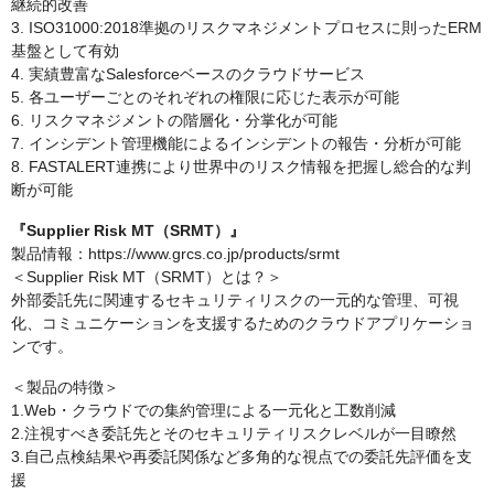
継続的改善
3. ISO31000:2018準拠のリスクマネジメントプロセスに則ったERM
基盤として有効
4. 実績豊富なSalesforceベースのクラウドサービス
5. 各ユーザーごとのそれぞれの権限に応じた表示が可能
6. リスクマネジメントの階層化・分掌化が可能
7. インシデント管理機能によるインシデントの報告・分析が可能
8. FASTALERT連携により世界中のリスク情報を把握し総合的な判
断が可能
『Supplier Risk MT（SRMT）』
製品情報：https://www.grcs.co.jp/products/srmt
＜Supplier Risk MT（SRMT）とは？＞
外部委託先に関連するセキュリティリスクの一元的な管理、可視
化、コミュニケーションを支援するためのクラウドアプリケーショ
ンです。
＜製品の特徴＞
1.Web・クラウドでの集約管理による一元化と工数削減
2.注視すべき委託先とそのセキュリティリスクレベルが一目瞭然
3.自己点検結果や再委託関係など多角的な視点での委託先評価を支
援