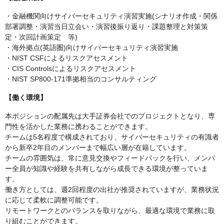
・金融機関向けサイバーセキュリティ演習実施(シナリオ作成・関係
部署調整・演習当日立会い・演習後振り返り・課題整理と対策策
定・次回計画策定 等)
・海外拠点(英語圏)向けサイバーセキュリティ演習実施
・NIST CSFによるリスクアセスメント
・CIS Controlsによるリスクアセスメント
・NIST SP800-171準拠相当のコンサルティング
【働く環境】
本ポジションの配属先は大手証券会社でのプロジェクトとなり、専
門性を活かした業務に携わることができます。
チームは5名程度で構成されており、サイバーセキュリティの有識者
から新卒2年目のメンバーまで幅広い層が在籍しています。
チームの雰囲気は、常に意見交換やフィードバックを行い、メンバ
ー全員が知識や経験を共有しながら成長できる環境が整っていま
す。
働き方としては、週2回程度の出社が推奨されていますが、業務状況
に応じて柔軟に調整可能です。
リモートワークとのバランスを取りながら、最適な環境で業務に取
り組むことができます。