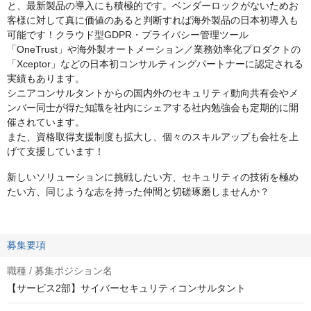
と、最新製品の導入にも積極的です。ベンダーロックがないためお
客様に対して真に価値のあると判断すれば海外製品の日本初導入も
可能です！クラウド型GDPR・プライバシー管理ツール
「OneTrust」や海外製オートメーション／業務効率化プロダクトの
「Xceptor」などの日本初コンサルティングパートナーに認定される
実績もあります。
シニアコンサルタントからの国内外のセキュリティ動向共有会やメ
ンバー同士が得た知識を社内にシェアする社内勉強会も定期的に開
催されています。
また、資格取得支援制度も拡大し、個々のスキルアップも会社を上
げて支援しています！
新しいソリューションに挑戦したい方、セキュリティの技術を極め
たい方、同じような志を持った仲間と切磋琢磨しませんか？
募集要項
職種 / 募集ポジション名
【サービス2部】サイバーセキュリティコンサルタント