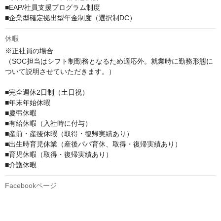
■EAP/社員支援プログラム制度

■企業型確定拠出型年金制度（選択制DC）
休暇
※正社員の場合

（SOC担当はシフト制勤務となるため適応外。就業時に勤務形態に
ついて説明させていただきます。）

■完全週休2日制（土日祝）

■年末年始休暇

■慶弔休暇

■有給休暇（入社時に付与）

■産前・産後休暇（取得・復帰実績あり）

■出生時育児休業（産後パパ育休、取得・復帰実績あり）

■育児休暇（取得・復帰実績あり）

■介護休暇
Facebookページ