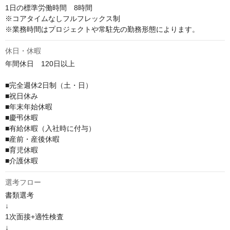
1日の標準労働時間　8時間

※コアタイムなしフルフレックス制

※業務時間はプロジェクトや常駐先の勤務形態によります。
休日・休暇
年間休日　120日以上

■完全週休2日制（土・日）

■祝日休み

■年末年始休暇

■慶弔休暇

■有給休暇（入社時に付与）

■産前・産後休暇

■育児休暇

■介護休暇
選考フロー
書類選考

↓

1次面接+適性検査

↓
