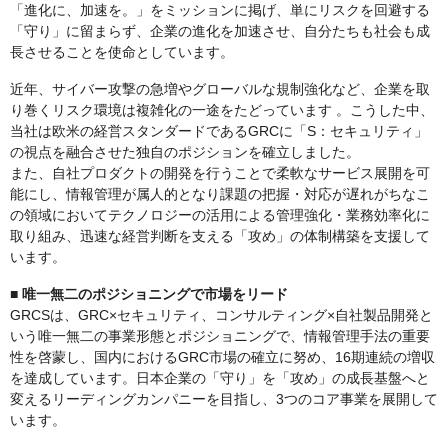
「進化に、加速を。」をミッションに掲げ、単にリスクを回避する
「守り」に留まらず、企業の進化を加速させ、自分たちも社会も成
長させることを使命としています。
近年、サイバー攻撃の急増やグローバルな規制強化など、企業を取
り巻くリスク環境は複雑化の一途をたどっています 。こうした中、
当社は欧米の経営スタンダードであるGRCに「S：セキュリティ」
の視点を融合させた独自のポジションを確立しました。
また、自社プロダクトの開発を行うことで柔軟なサービス展開を可
能にし、情報管理が属人的となり課題の把握・対応が遅れがちなこ
の領域においてテクノロジーの活用による管理強化・業務効率化に
取り組み、迅速な経営判断を支える「攻め」の体制構築を支援して
います。
■ 唯一無二のポジショニングで市場をリード
GRCSは、GRC×セキュリティ、コンサルティング×自社製品開発と
いう唯一無二の事業形態とポジショニングで、情報管理手法の重要
性を啓蒙し、国内におけるGRC市場の確立に努め、16期連続の増収
を達成しています。日本企業の「守り」を「攻め」の成長基盤へと
変えるリーディングカンパニーを目指し、3つのコア事業を展開して
います。