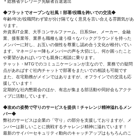
＊総務省テレワーク先駆者百選選出
◆フラットでオープンな社風！部署/役職を跨いでの交流◆
年齢/年次/役職問わず皆が分け隔てなく意見を言い合える雰囲気があ
ります。
外資系IT企業、大手コンサルファーム、日系SIer、メーカー、金融
業、接客業等、業界も職種も違う様々なバックグラウンドを持った
メンバーに対し、お互いの個性を尊重し認め合う文化が根付いてい
ます。マネージャー陣もメンバーの声を大切にし、何か困ったこと
や要望があればいつでも親身に相談に乗ります。
チャット・MTGでのコミュニケーションが主なので、業務での疑問
点があればすぐ社内チャットで部署をまたいでの相談も可能です
また、在宅勤務がメインではありますが、オフラインでの交流も応
援しています！
定期的な社内懇親会のほか、有志が集まる部活動や同好会もアクテ
ィブに活動しています。
◆攻めの姿勢で守りのサービスを提供！チャレンジ精神溢れるメン
バー◆
弊社のサービスは企業の「守り」の部分を支援しておりますが、メ
ンバーは新しいことに挑戦するチャレンジ精神に溢れています！
最新のサイバーセキュリティ動向のキャッチアップはもちろんのこ