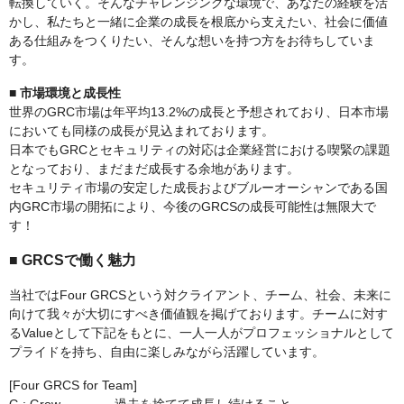
転換していく。そんなチャレンジングな環境で、あなたの経験を活
かし、私たちと一緒に企業の成長を根底から支えたい、社会に価値
ある仕組みをつくりたい、そんな想いを持つ方をお待ちしていま
す。
■ 市場環境と成長性
世界のGRC市場は年平均13.2%の成長と予想されており、日本市場
においても同様の成長が見込まれております。
日本でもGRCとセキュリティの対応は企業経営における喫緊の課題
となっており、まだまだ成長する余地があります。
セキュリティ市場の安定した成長およびブルーオーシャンである国
内GRC市場の開拓により、今後のGRCSの成長可能性は無限大で
す！
■ GRCSで働く魅力
当社ではFour GRCSという対クライアント、チーム、社会、未来に
向けて我々が大切にすべき価値観を掲げております。チームに対す
るValueとして下記をもとに、一人一人がプロフェッショナルとして
プライドを持ち、自由に楽しみながら活躍しています。
[Four GRCS for Team]