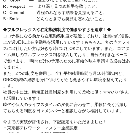
G : Grow ― 過去を捨てて成⻑し続けること。
R : Respect ― より深く見つめ相手を敬うこと。
C : Commit ― 過程のみならず結果を見据えること。
S : Smile ― どんなときでも笑顔を忘れないこと。
◆フルフレックスや在宅勤務制度で働きやすさを追求！◆
コロナ禍になる前から在宅勤務制度が浸透しており、社員の約9割以
上が週3日以上在宅勤務を活用しています！もちろん、丸の内オフィ
スに出社したい方は好きな時に出社OKにしています。また、コアタ
イム無しのフルフレックス制を導入しており、自分の好きなペース
で働けます。1時間だけの予定のために有給休暇を申請する必要はあ
りません。
また、2つの制度を併用し、全社平均残業時間も月10時間以内と、
GRCS領域の経験を身に付けながらも働きやすい環境を整えており
ます。
社員の中には、時短正社員制度を利用して柔軟に働くママ/パパさん
も活躍しています！
時代や個人のライフスタイルの変化に合わせて、柔軟に長く活躍し
てもらえる制度を日々メンバーと相談しながら検討しています。
今までの実績が評価され、下記認定をいただきました！
＊東京都テレワーク・マスター企業認定