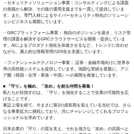
・セキュリティソリューション事業：コンサルティングによる課題
の発掘から解決、その後の運用支援までを一貫して提供していま
す。また、専門人材によるサイバーセキュリティ特化のソリューシ
ョンビジネスも展開しています。
・GRCプラットフォーム事業： 独自のポジションを築き、リスク管
理の課題を解決するGRCクラウドサービスを開発・提供していま
す。AIによるプロダクト強化を加速させるなど、トレンドに合わせ
ながら、属人的な情報管理のDX化を支援しています。
・フィナンシャルテクノロジー事業： 証券・金融市場向けに世界水
準の高性能システムを提供しています。強固な実績を基盤に、アジ
ア圏（韓国・台湾・香港・中国）への展開を推進しています。
■ 「守り」を極め、「攻め」を創る仲間を募集！
私たちが目指すのは、「守り」を強化することで企業の可能性を広
げることです。
東証上場を経て、今まさに第2の成長期を迎えている当社では、さら
なる事業拡大に挑戦しており、共にチャレンジしてくれるプロフェ
ッショナルを求めています。
日本企業の「守り」の質を支え、それを強力な「攻め」の武器へと