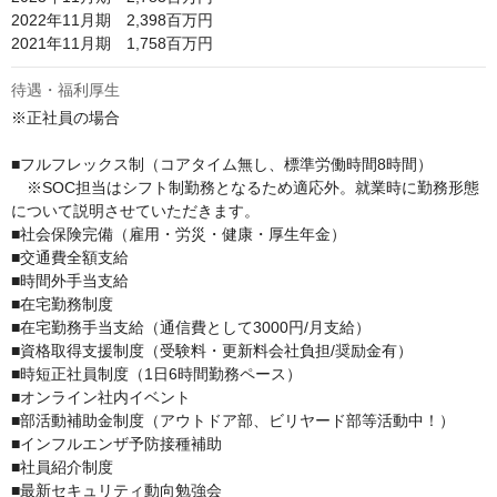
2022年11月期　2,398百万円

2021年11月期　1,758百万円
待遇・福利厚生
※正社員の場合

■フルフレックス制（コアタイム無し、標準労働時間8時間）

　※SOC担当はシフト制勤務となるため適応外。就業時に勤務形態
について説明させていただきます。

■社会保険完備（雇用・労災・健康・厚生年金）

■交通費全額支給

■時間外手当支給

■在宅勤務制度

■在宅勤務手当支給（通信費として3000円/月支給）

■資格取得支援制度（受験料・更新料会社負担/奨励金有）

■時短正社員制度（1日6時間勤務ペース）

■オンライン社内イベント

■部活動補助金制度（アウトドア部、ビリヤード部等活動中！）

■インフルエンザ予防接種補助

■社員紹介制度

■最新セキュリティ動向勉強会
