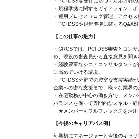
・PCI DSS各要件に基づく対応方針
・規程準拠に関するガイドライン、ポ
・運用プロセス（ログ管理、アクセス
・PCI DSSや規程準拠に関するQ&A
【この仕事の魅力】
・GRCSでは、PCI DSS審査と
め、現役の審査員から直接意見を聞き
・経験豊富なシニアコンサルタントが多
に高めていける環境。
・PCI DSS分野での豊富な支援実
企業への密な支援まで、様々な業界の
・在宅勤務が中心の働き方で、メンバ
バランスを保って専門的なスキル・経
★メンバーもフルフレックスを活用
【今後のキャリアパス例】
毎期初にマネージャーと今後のキャリ