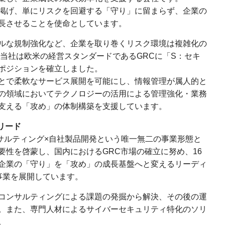
掲げ、単にリスクを回避する「守り」に留まらず、企業の
長させることを使命としています。
ルな規制強化など、企業を取り巻くリスク環境は複雑化の
、当社は欧米の経営スタンダードであるGRCに「S：セキ
ポジションを確立しました。
とで柔軟なサービス展開を可能にし、情報管理が属人的と
の領域においてテクノロジーの活用による管理強化・業務
支える「攻め」の体制構築を支援しています。
リード
ンサルティング×自社製品開発という唯一無二の事業形態と
要性を啓蒙し、国内におけるGRC市場の確立に努め、16
企業の「守り」を「攻め」の成長基盤へと変えるリーディ
事業を展開しています。
コンサルティングによる課題の発掘から解決、その後の運
。また、専門人材によるサイバーセキュリティ特化のソリ
。