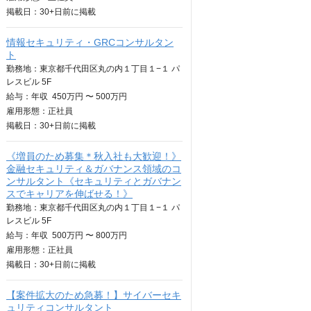
掲載日：
30+日
前に掲載
情報セキュリティ・GRCコンサルタン
ト
勤務地：東京都千代田区丸の内１丁目１−１ パ
レスビル 5F
給与：
年収
450万円 〜 500万円
雇用形態：正社員
掲載日：
30+日
前に掲載
《増員のため募集＊秋入社も大歓迎！》
金融セキュリティ＆ガバナンス領域のコ
ンサルタント《セキュリティとガバナン
スでキャリアを伸ばせる！》
勤務地：東京都千代田区丸の内１丁目１−１ パ
レスビル 5F
給与：
年収
500万円 〜 800万円
雇用形態：正社員
掲載日：
30+日
前に掲載
【案件拡大のため急募！】サイバーセキ
ュリティコンサルタント