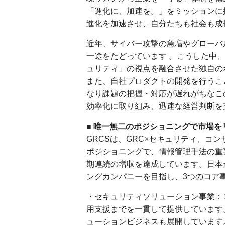
「進化に、加速を。」をミッションに
進化を加速させ、自分たちも社会も成
近年、サイバー攻撃の急増やグローバ
一途をたどっています 。こうした中
ュリティ」の視点を融合させた独自の
また、自社プロダクトの開発を行うこ
なり課題の把握・対応が遅れがちなこ
効率化に取り組み、迅速な経営判断を
■ 唯一無二のポジショニングで市場を
GRCSは、GRC×セキュリティ、コ
ポジショニングで、情報管理手法の重
期連続の増収を達成しています。日本
ングカンパニーを目指し、3つのコア
・セキュリティソリューション事業：
用支援までを一貫して提供しています
ューションビジネスも展開しています