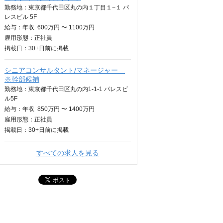
勤務地：東京都千代田区丸の内１丁目１−１ パ
レスビル 5F
給与：
年収
600万円 〜 1100万円
雇用形態：正社員
掲載日：
30+日
前に掲載
シニアコンサルタント/マネージャー
※幹部候補
勤務地：東京都千代田区丸の内1-1-1 パレスビ
ル5F
給与：
年収
850万円 〜 1400万円
雇用形態：正社員
掲載日：
30+日
前に掲載
すべての求人を見る