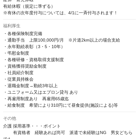
有給休暇（規定に準ずる）

※有休の次年度付与については、4/1に一斉付与されます！
福利厚生
・各種保険制度完備

・通勤手当　上限100,000円/月　※片道2km以上の場合支給

・永年勤続表彰（3・5・10年）

・弔慰金制度

・各種研修・資格取得支援制度

・資格獲得奨励金制度

・社員紹介制度

・従業員持株会

・退職金制度→勤続3年以上

・ユニフォーム又はエプロン貸与 あり

・再雇用制度あり　再雇用65歳迄

・給食制度　希望により310円にて昼食提供(施設による)等
その他
介護	採用基準・・・ポイント

	有資格者　経験あれば尚可　派遣で未経験はNG　男女どちら