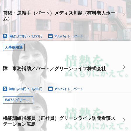
営繕・運転手（パート）メディス川越（有料老人ホー
ム）
時給
1,202円 〜 1,222円
アルバイト・パート
人事採用課
障 事務補助／パート／グリーンライフ株式会社
時給
1,230円 〜 1,250円
アルバイト・パート
W072 グリーンライフ訪問看護ステーション広島
機能訓練指導員（正社員）グリーンライフ訪問看護ス
テーション広島