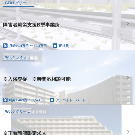
GF03 グリーンファーム八乙女
障害者就労支援B型事業所
月給
19.4万円 〜 19.4万円
正社員
W004 ライフコート春秋
※入浴専従 ※時間応相談可能
時給
1,469円 〜 1,571円
アルバイト・パート
W005 グリーンライフ守口
※正看護師限定求人