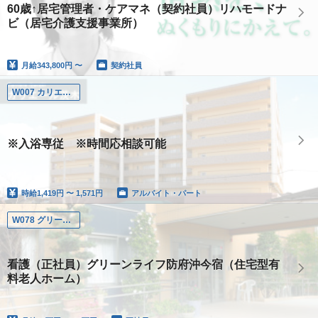
60歳↑居宅管理者・ケアマネ（契約社員）リハモードナ
ビ（居宅介護支援事業所）
月給
343,800円 〜
契約社員
W007 カリエール茨木
※入浴専従 ※時間応相談可能
時給
1,419円 〜 1,571円
アルバイト・パート
W078 グリーンライフ防府沖今宿
看護（正社員）グリーンライフ防府沖今宿（住宅型有
料老人ホーム）