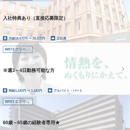
入社特典あり（直接応募限定）
月給
18.6万円 〜 20.3万円
正社員
W073 グリーンライフ茨木若園
※週3～4日勤務可能な方
時給
1,182円 〜 1,182円
アルバイト・パート
W003 エスペラル城東
60歳～65歳の経験者専用★