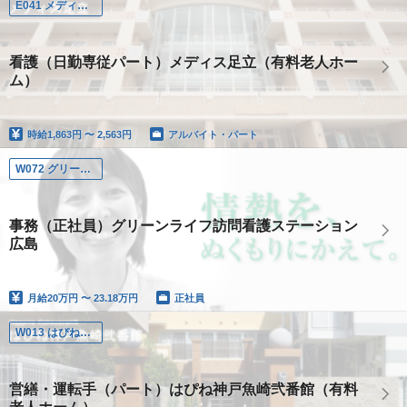
E041 メディス足立
看護（日勤専従パート）メディス足立（有料老人ホー
ム）
時給
1,863円 〜 2,563円
アルバイト・パート
W072 グリーンライフ訪問看護ステーション広島
事務（正社員）グリーンライフ訪問看護ステーション
広島
月給
20万円 〜 23.18万円
正社員
W013 はぴね神戸魚崎弐番館
営繕・運転手（パート）はぴね神戸魚崎弐番館（有料