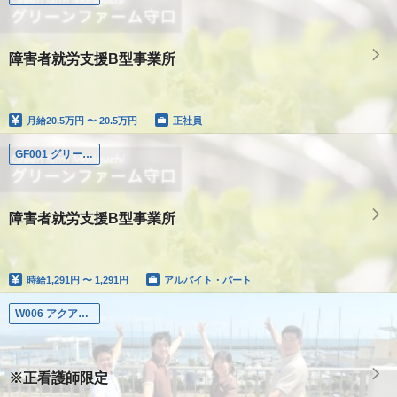
障害者就労支援B型事業所
月給
20.5万円 〜 20.5万円
正社員
GF001 グリーンファーム守口
障害者就労支援B型事業所
時給
1,291円 〜 1,291円
アルバイト・パート
W006 アクアマリーン西宮浜
※正看護師限定