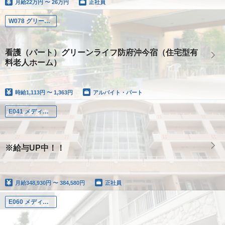
月給
22万円 〜 26万円
正社員
W078 グリーンライフ防府沖今宿
看護（パート）グリーンライフ防府沖今宿（住宅型有
料老人ホーム）
時給
1,113円 〜 1,363円
アルバイト・パート
E041 メディス足立
※給与UP中！！
月給
348,930円 〜 384,580円
正社員
E060 メディス藤岡