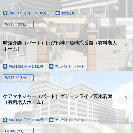
月給
23.25万円 〜 27.18万円
契約社員
W013 はぴね神戸魚崎弐番館
時短介護（パート）はぴね神戸魚崎弐番館（有料老人
ホーム）
時給
1,369円 〜 1,581円
アルバイト・パート
W073 グリーンライフ茨木若園
ケアマネジャー（パート）グリーンライフ茨木若園
（有料老人ホーム）
時給
1,503円 〜 1,603円
アルバイト・パート
GF001 グリーンファーム守口