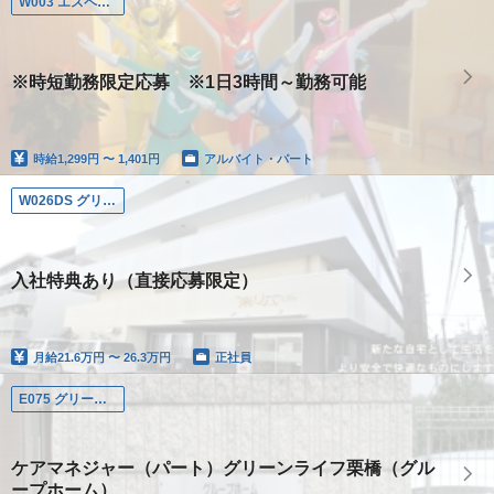
W003 エスペラル城東
※時短勤務限定応募 ※1日3時間～勤務可能
時給
1,299円 〜 1,401円
アルバイト・パート
W026DS グリーンライフ東大阪デイサービスセンター
入社特典あり（直接応募限定）
月給
21.6万円 〜 26.3万円
正社員
E075 グリーンライフ栗橋
ケアマネジャー（パート）グリーンライフ栗橋（グル
ープホーム）