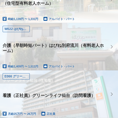
（住宅型有料老人ホーム）
時給
1,139円 〜 1,331円
アルバイト・パート
W022 はぴね別府流川
介護（早朝時短パート）はぴね別府流川（有料老人ホ
ーム）
時給
1,409円 〜 1,511円
アルバイト・パート
E066 グリーンライフ仙台訪問看護ステーション
看護（正社員）グリーンライフ仙台（訪問看護）
月給
25万円 〜 26万円
正社員