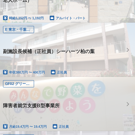
老人ホーム）
時給
1,152円 〜 1,192円
アルバイト・パート
E 東京・千葉・埼玉エリア
副施設長候補（正社員）シーハーツ柏の葉
年収
380万円 〜 400万円
正社員
GF02 グリーンファーム仙台
障害者就労支援B型事業所
月給
19.4万円 〜 19.4万円
正社員