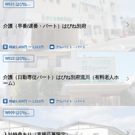
W021 はぴね別府
介護（早番/遅番・パート）はぴね別府
時給
1,409円 〜 1,511円
アルバイト・パート
W022 はぴね別府流川
介護（日勤専従パート）はぴね別府流川（有料老人ホ
ーム）
時給
1,409円 〜 1,511円
アルバイト・パート
W009 はぴね可児
入社特典あり（直接応募限定）