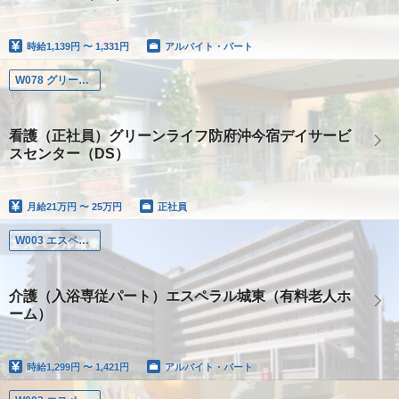
時給
1,139円 〜 1,331円
アルバイト・パート
W078 グリーンライフ防府沖今宿
看護（正社員）グリーンライフ防府沖今宿デイサービ
スセンター（DS）
月給
21万円 〜 25万円
正社員
W003 エスペラル城東
介護（入浴専従パート）エスペラル城東（有料老人ホ
ーム）
時給
1,299円 〜 1,421円
アルバイト・パート