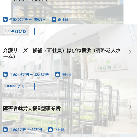
年収
400万円 〜 450万円
正社員
E050 はぴね横浜
介護リーダー候補（正社員）はぴね横浜（有料老人ホ
ーム）
月給
24.6万円 〜 32.48万円
正社員
GF004 グリーンファーム出雲
障害者就労支援B型事業所
月給
21万円 〜 24万円
正社員