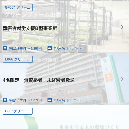
GF004 グリーンファーム出雲
障害者就労支援B型事業所
時給
1,288円 〜 1,288円
アルバイト・パート
E066 グリーンライフ仙台（介護付）
4名限定 無資格者 未経験者歓迎
時給
1,072円 〜 1,072円
アルバイト・パート
GF05グリーンファーム鶴見