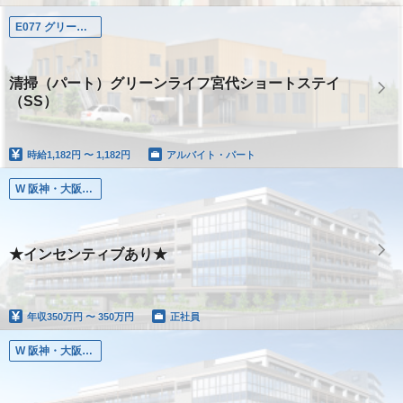
E077 グリーンライフ宮代（SS）
清掃（パート）グリーンライフ宮代ショートステイ
（SS）
時給
1,182円 〜 1,182円
アルバイト・パート
W 阪神・大阪エリア
★インセンティブあり★
年収
350万円 〜 350万円
正社員
W 阪神・大阪エリア