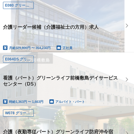
E080 グリーンライフ仲池上
介護リーダー候補（介護福祉士の方用）求人
月給
329,800円 〜 354,230円
正社員
E064DS グリーンライフ前橋敷島デイサービスセンター
看護（パート）グリーンライフ前橋敷島デイサービス
センター（DS）
時給
1,363円 〜 1,663円
アルバイト・パート
W078 グリーンライフ防府沖今宿
介護（夜勤専従パート）グリーンライフ防府沖今宿