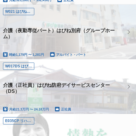
W021 はぴね別府
介護（夜勤専従パート）はぴね別府（グループホー
ム）
時給
1,179円 〜 1,281円
アルバイト・パート
W017DS はぴね防府デイサービスセンター
介護（正社員）はぴね防府デイサービスセンター
（DS）
月給
21.3万円 〜 24.18万円
正社員
E035CP リハモードナビ（居宅介護支援事業所）