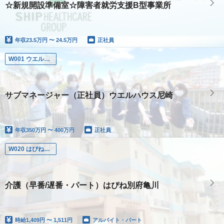
☆新規開設準備室☆障害者就労支援B型事業所
年収
23.5万円 〜 24.5万円
正社員
W001 ウエルハウス尼崎
サブマネージャー（正社員）ウエルハウス尼崎
年収
350万円 〜 400万円
正社員
W020 はぴね別府亀川
介護（早番/遅番・パート）はぴね別府亀川
時給
1,409円 〜 1,511円
アルバイト・パート