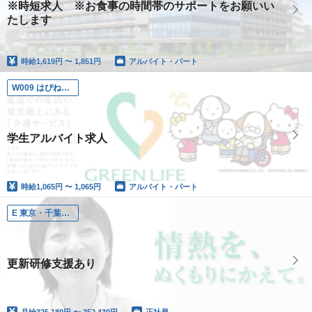
※時短求人 ※お食事の時間帯のサポートをお願いい
たします
時給
1,619円 〜 1,851円
アルバイト・パート
W009 はぴね可児
学生アルバイト求人
時給
1,065円 〜 1,065円
アルバイト・パート
E 東京・千葉・埼玉エリア
更新研修支援あり
月給
325,180円 〜 352,430円
正社員