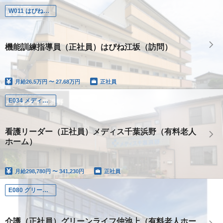
W011 はぴね江坂
機能訓練指導員（正社員）はぴね江坂（訪問）
月給
26.5万円 〜 27.68万円
正社員
E034 メディス千葉浜野
看護リーダー（正社員）メディス千葉浜野（有料老人
ホーム）
月給
298,780円 〜 341,230円
正社員
E080 グリーンライフ仲池上
介護（正社員）グリーンライフ仲池上（有料老人ホー