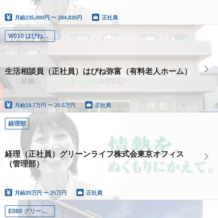
月給
235,000円 〜 284,830円
正社員
W010 はぴね弥富
生活相談員（正社員）はぴね弥富（有料老人ホーム）
月給
18.7万円 〜 20.5万円
正社員
経理部
経理（正社員）グリーンライフ株式会東京オフィス
（管理部）
月給
20万円 〜 25万円
正社員
E080 グリーンライフ仲池上