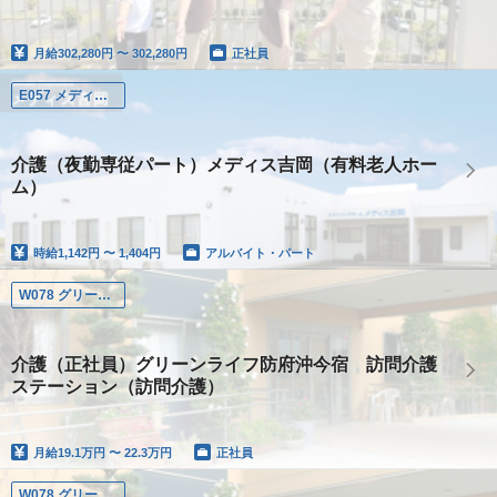
月給
302,280円 〜 302,280円
正社員
E057 メディス吉岡
介護（夜勤専従パート）メディス吉岡（有料老人ホー
ム）
時給
1,142円 〜 1,404円
アルバイト・パート
W078 グリーンライフ防府沖今宿
介護（正社員）グリーンライフ防府沖今宿 訪問介護
ステーション（訪問介護）
月給
19.1万円 〜 22.3万円
正社員
W078 グリーンライフ防府沖今宿