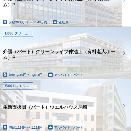
ム）P
月給
26.1万円 〜 33.48万円
正社員
E080 グリーンライフ仲池上
介護（パート）グリーンライフ仲池上（有料老人ホー
ム）P
時給
1,619円 〜 1,851円
アルバイト・パート
W001 ウエルハウス尼崎
生活支援員（パート）ウエルハウス尼崎
時給
1,129円 〜 1,221円
アルバイト・パート