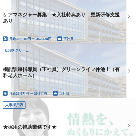
ケアマネジャー募集 ★入社特典あり 更新研修支援
あり
月給
325,180円 〜 352,430円
正社員
E080 グリーンライフ仲池上
機能訓練指導員（正社員）グリーンライフ仲池上（有
料老人ホーム）
月給
26.5万円 〜 29.5万円
正社員
人事採用課
★採用の補助業務です★