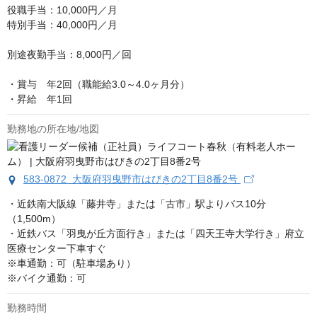
役職手当：10,000円／月

特別手当：40,000円／月

別途夜勤手当：8,000円／回

・賞与　年2回（職能給3.0～4.0ヶ月分）

・昇給　年1回
勤務地の所在地/地図
583-0872 大阪府羽曳野市はびきの2丁目8番2号
・近鉄南大阪線「藤井寺」または「古市」駅よりバス10分
（1,500m）

・近鉄バス「羽曳が丘方面行き」または「四天王寺大学行き」府立
医療センター下車すぐ

※車通勤：可（駐車場あり）

※バイク通勤：可
勤務時間