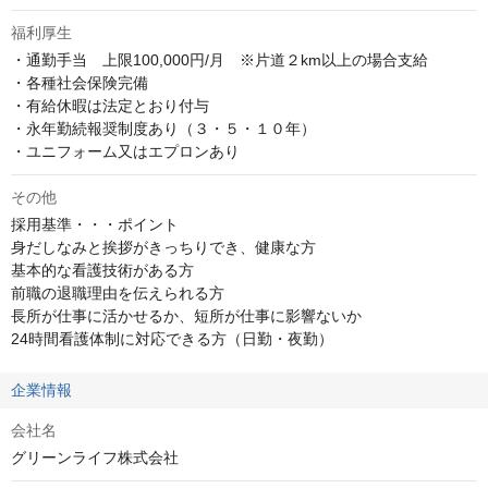
福利厚生
・通勤手当　上限100,000円/月　※片道２km以上の場合支給 

・各種社会保険完備

・有給休暇は法定とおり付与

・永年勤続報奨制度あり（３・５・１０年）

・ユニフォーム又はエプロンあり
その他
採用基準・・・ポイント

身だしなみと挨拶がきっちりでき、健康な方

基本的な看護技術がある方

前職の退職理由を伝えられる方

長所が仕事に活かせるか、短所が仕事に影響ないか

24時間看護体制に対応できる方（日勤・夜勤）
企業情報
会社名
グリーンライフ株式会社