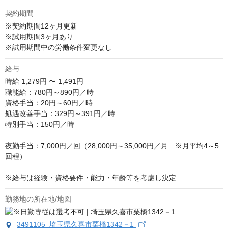
契約期間
※契約期間12ヶ月更新

※試用期間3ヶ月あり 

※試用期間中の労働条件変更なし
給与
時給
1,279円 〜 1,491円
職能給：780円～890円／時

資格手当：20円～60円／時

処遇改善手当：329円～391円／時

特別手当：150円／時

夜勤手当：7,000円／回（28,000円～35,000円／月　※月平均4～5
回程）

※給与は経験・資格要件・能力・年齢等を考慮し決定
勤務地の所在地/地図
3491105 埼玉県久喜市栗橋1342－1