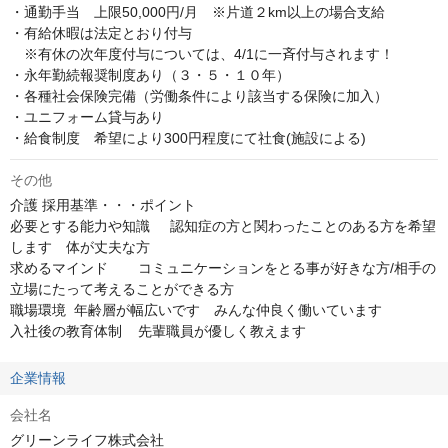
・通勤手当　上限50,000円/月　※片道２km以上の場合支給 

・有給休暇は法定とおり付与

　※有休の次年度付与については、4/1に一斉付与されます！

・永年勤続報奨制度あり（３・５・１０年）

・各種社会保険完備（労働条件により該当する保険に加入）

・ユニフォーム貸与あり

・給食制度　希望により300円程度にて社食(施設による)
その他
介護	採用基準・・・ポイント

必要とする能力や知識	認知症の方と関わったことのある方を希望
します　体が丈夫な方

求めるマインド	コミュニケーションをとる事が好きな方/相手の
立場にたって考えることができる方

職場環境	年齢層が幅広いです　みんな仲良く働いています　

入社後の教育体制	先輩職員が優しく教えます
企業情報
会社名
グリーンライフ株式会社