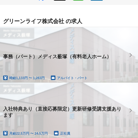
グリーンライフ株式会社 の求人
事務（パート）メディス薮塚（有料老人ホーム）
時給
1,133円 〜 1,283円
アルバイト・パート
入社特典あり（直接応募限定）更新研修受講支援あり
ます
月給
22.5万円 〜 24.5万円
正社員