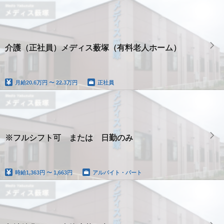
介護（正社員）メディス薮塚（有料老人ホーム）
月給
20.6万円 〜 22.3万円
正社員
※フルシフト可 または 日勤のみ
時給
1,363円 〜 1,663円
アルバイト・パート