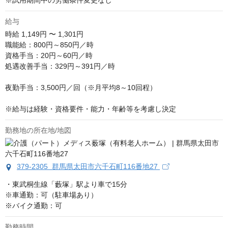
※試用期間中の労働条件変更なし
給与
時給
1,149円 〜 1,301円
職能給：800円～850円／時

資格手当：20円～60円／時

処遇改善手当：329円～391円／時

夜勤手当：3,500円／回（※月平均8～10回程）

※給与は経験・資格要件・能力・年齢等を考慮し決定
勤務地の所在地/地図
379-2305 群馬県太田市六千石町116番地27
・東武桐生線「藪塚」駅より車で15分

※車通勤：可（駐車場あり）

※バイク通勤：可
勤務時間