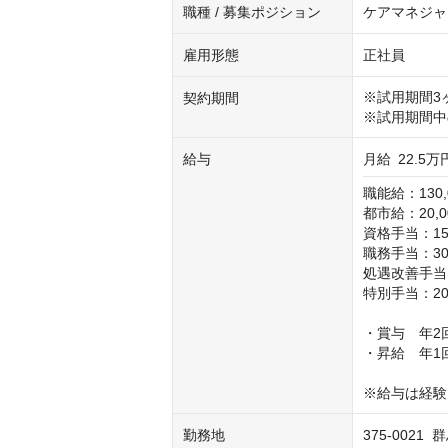
職種 / 募集ポジション
ケアマネジャ
雇用形態
正社員
※試用期間3
契約期間
※試用期間中
給与
月給
22.5万
職能給：130,
都市給：20,0
資格手当：15,
職務手当：30,
処遇改善手当：
特別手当：20,
・賞与　年2回
・昇給　年1回
※給与は経験
勤務地
375-0021