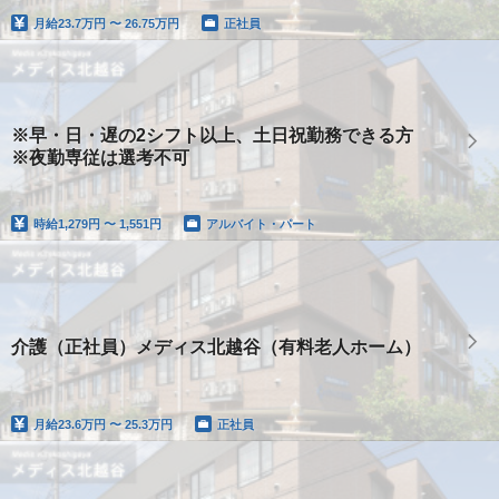
月給
23.7万円 〜 26.75万円
正社員
※早・日・遅の2シフト以上、土日祝勤務できる方
※夜勤専従は選考不可
時給
1,279円 〜 1,551円
アルバイト・パート
介護（正社員）メディス北越谷（有料老人ホーム）
月給
23.6万円 〜 25.3万円
正社員