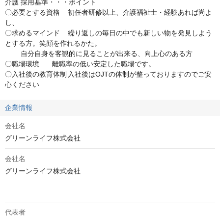
介護	採用基準・・・ポイント

〇必要とする資格	初任者研修以上、介護福祉士・経験あれば尚よ
し、

〇求めるマインド	繰り返しの毎日の中でも新しい物を発見しよう
とする方。笑顔を作れるかた。

	自分自身を客観的に見ることが出来る、向上心のある方

〇職場環境	離職率の低い安定した職場です。

〇入社後の教育体制	入社後はOJTの体制が整っておりますのでご安
心ください
企業情報
会社名
グリーンライフ株式会社
会社名
グリーンライフ株式会社

代表者