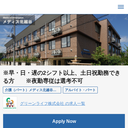
※早・日・遅の2シフト以上、土日祝勤務でき
る方 ※夜勤専従は選考不可
介護（パート）メディス北越谷（有料老人ホーム）
アルバイト・パート
グリーンライフ株式会社 の求人一覧
Apply Now