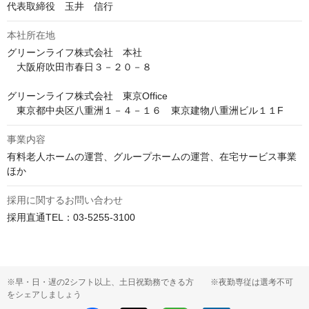
代表取締役　玉井　信行
本社所在地
グリーンライフ株式会社　本社

　大阪府吹田市春日３－２０－８

グリーンライフ株式会社　東京Office

　東京都中央区八重洲１－４－１６　東京建物八重洲ビル１１F
事業内容
有料老人ホームの運営、グループホームの運営、在宅サービス事業
ほか
採用に関するお問い合わせ
採用直通TEL：03-5255-3100
※早・日・遅の2シフト以上、土日祝勤務できる方 ※夜勤専従は選考不可
をシェアしましょう