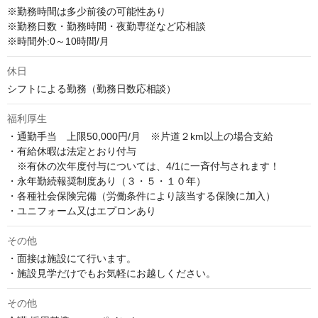
※勤務時間は多少前後の可能性あり 

※勤務日数・勤務時間・夜勤専従など応相談

※時間外:0～10時間/月
休日
シフトによる勤務（勤務日数応相談）
福利厚生
・通勤手当　上限50,000円/月　※片道２km以上の場合支給 

・有給休暇は法定とおり付与

　※有休の次年度付与については、4/1に一斉付与されます！

・永年勤続報奨制度あり（３・５・１０年）

・各種社会保険完備（労働条件により該当する保険に加入）

・ユニフォーム又はエプロンあり
その他
・面接は施設にて行います。

・施設見学だけでもお気軽にお越しください。
その他