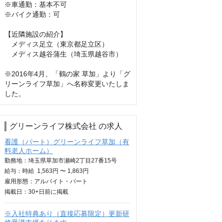
※車通勤：基本不可

※バイク通勤：可

【近隣施設の紹介】

　メディス足立（東京都足立区）

　メディス越谷蒲生（埼玉県越谷市）

※2016年4月、「鶴の家 草加」より「グ
リーンライフ草加」へ名称変更いたしま
した。
グリーンライフ株式会社 の求人
看護（パート）グリーンライフ草加（有
料老人ホーム）
勤務地：埼玉県草加市瀬崎2丁目27番15号
給与：
時給
1,563円 〜 1,863円
雇用形態：アルバイト・パート
掲載日：
30+日
前に掲載
※入社特典あり（直接応募限定）更新研