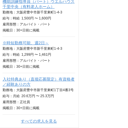
機能訓練指導員（パート）ウエルハウス
千里中央（有料老人ホーム）
勤務地：大阪府豊中市新千里東町1-4-3
給与：
時給
1,500円 〜 1,600円
雇用形態：アルバイト・パート
掲載日：
30+日
前に掲載
※時短勤務可能、週2日～
勤務地：大阪府豊中市新千里東町1-4-3
給与：
時給
1,299円 〜 1,461円
雇用形態：アルバイト・パート
掲載日：
30+日
前に掲載
入社特典あり（直接応募限定）有資格者
／経験ありの方
勤務地：大阪府豊中市新千里東町1丁目4番3号
給与：
月給
20.6万円 〜 25.3万円
雇用形態：正社員
掲載日：
30+日
前に掲載
すべての求人を見る