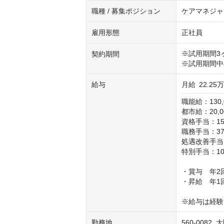
職種 / 募集ポジション
ケアマネジャ
雇用形態
正社員
※試用期間3ヶ
契約期間
※試用期間中
給与
月給
22.25
職能給：130,
都市給：20,0
資格手当：15,
職務手当：37,
処遇改善手当：
特別手当：10,
・賞与　年2回
・昇給　年1回
※給与は経験
勤務地
560-0082