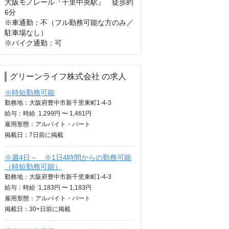
大阪モノレール『千里中央駅』　徒歩約
6分

※車通勤：不（フル勤務可能な方のみ／
駐車場なし）

※バイク通勤：可
グリーンライフ株式会社 の求人
※時短勤務可能
勤務地：大阪府豊中市新千里東町1-4-3
給与：
時給
1,299円 〜 1,461円
雇用形態：アルバイト・パート
掲載日：
7日
前に掲載
※週4日～ ※1日4時間からの勤務可能
（時短勤務可能）
勤務地：大阪府豊中市新千里東町1-4-3
給与：
時給
1,183円 〜 1,183円
雇用形態：アルバイト・パート
掲載日：
30+日
前に掲載