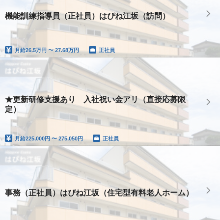
機能訓練指導員（正社員）はぴね江坂（訪問）
月給
26.5万円 〜 27.68万円
正社員
★更新研修支援あり 入社祝い金アリ（直接応募限
定）
月給
225,000円 〜 275,050円
正社員
事務（正社員）はぴね江坂（住宅型有料老人ホーム）