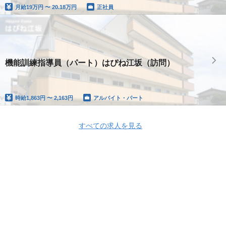
月給
19万円 〜 20.18万円
正社員
機能訓練指導員（パート）はぴね江坂（訪問）
時給
1,863円 〜 2,163円
アルバイト・パート
すべての求人を見る