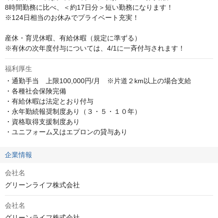
8時間勤務に比べ、＜約17日分＞短い勤務になります！

※124日相当のお休みでプライベート充実！

産休・育児休暇、有給休暇（規定に準ずる）

※有休の次年度付与については、4/1に一斉付与されます！
福利厚生
・通勤手当　上限100,000円/月　※片道２km以上の場合支給 

・各種社会保険完備

・有給休暇は法定とおり付与

・永年勤続報奨制度あり（３・５・１０年）

・資格取得支援制度あり

・ユニフォーム又はエプロンの貸与あり
企業情報
会社名
グリーンライフ株式会社
会社名
グリーンライフ株式会社
