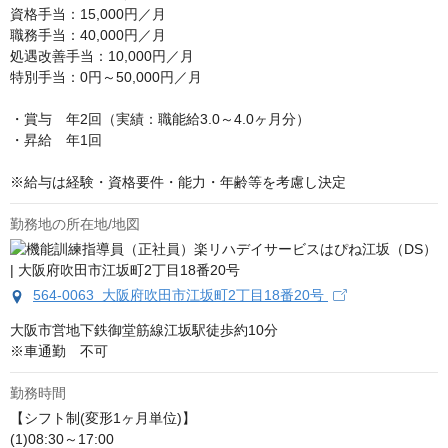
資格手当：15,000円／月

職務手当：40,000円／月

処遇改善手当：10,000円／月

特別手当：0円～50,000円／月

・賞与　年2回（実績：職能給3.0～4.0ヶ月分） 

・昇給　年1回 

※給与は経験・資格要件・能力・年齢等を考慮し決定
勤務地の所在地/地図
564-0063 大阪府吹田市江坂町2丁目18番20号
大阪市営地下鉄御堂筋線江坂駅徒歩約10分

※車通勤　不可
勤務時間
【シフト制(変形1ヶ月単位)】

(1)08:30～17:00
