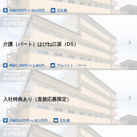
月給
18万円 〜 23.5万円
正社員
介護（パート）はぴね江坂（DS）
時給
1,299円 〜 1,461円
アルバイト・パート
入社特典あり（直接応募限定）
月給
20.6万円 〜 22.3万円
正社員