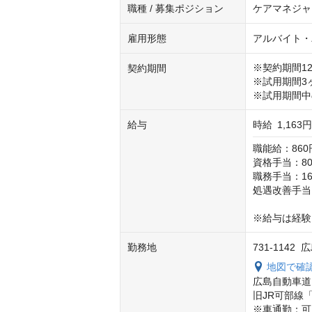
職種 / 募集ポジション
ケアマネジャ
雇用形態
アルバイト・
※契約期間12
契約期間
※試用期間3ヶ
※試用期間中
給与
時給
1,163円
職能給：860
資格手当：80
職務手当：16
処遇改善手当：
※給与は経験
勤務地
731-114
地図で確
広島自動車道
旧JR可部線「
※車通勤：可