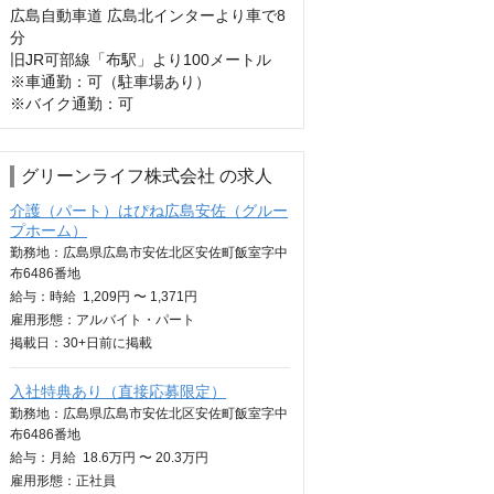
広島自動車道 広島北インターより車で8
分

旧JR可部線「布駅」より100メートル

※車通勤：可（駐車場あり）

※バイク通勤：可
グリーンライフ株式会社 の求人
介護（パート）はぴね広島安佐（グルー
プホーム）
勤務地：広島県広島市安佐北区安佐町飯室字中
布6486番地
給与：
時給
1,209円 〜 1,371円
雇用形態：アルバイト・パート
掲載日：
30+日
前に掲載
入社特典あり（直接応募限定）
勤務地：広島県広島市安佐北区安佐町飯室字中
布6486番地
給与：
月給
18.6万円 〜 20.3万円
雇用形態：正社員