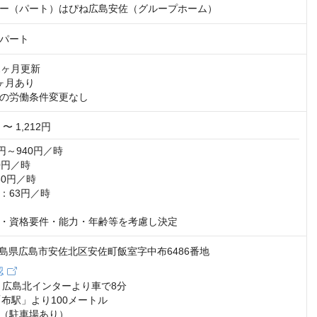
ー（パート）はぴね広島安佐（グループホーム）
パート
ヶ月更新

月あり 

の労働条件変更なし
 〜 1,212円
円～940円／時

円／時

0円／時

63円／時

・資格要件・能力・年齢等を考慮し決定
2 広島県広島市安佐北区安佐町飯室字中布6486番地
認
 広島北インターより車で8分

布駅」より100メートル

（駐車場あり）
