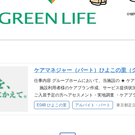
ケアマネジャー（パート）ひよこの里（
仕事内容 グループホームにおいて、当施設の ★ ケ
施設利用者様のケアプラン作成、サービス提供状況
ご入居予定の方へアセスメント・実地調査 ・ケアプ
説明や相談対応 ・モニタリングと更新 ・支援経過
E048 ひよこの里
アルバイト・パート
東京都足立
容の管理を行っていただきます。 ※施設定員：18名 ※
募資格 (1)介護支援専門員 (2)認知症実践者研修 (1)