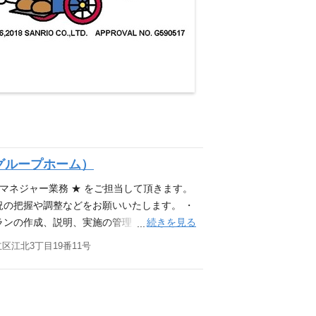
グループホーム）
アマネジャー業務 ★ をご担当して頂きます。
の把握や調整などをお願いいたします。 ・
続きを見る
ランの作成、説明、実施の管理 ・ご家族への
記録 多職種連携のもと介護保険サービス内
区江北3丁目19番11号
平均介護度：2.9（2024/8月末時点） 応
(2)の資格をお持ちの方