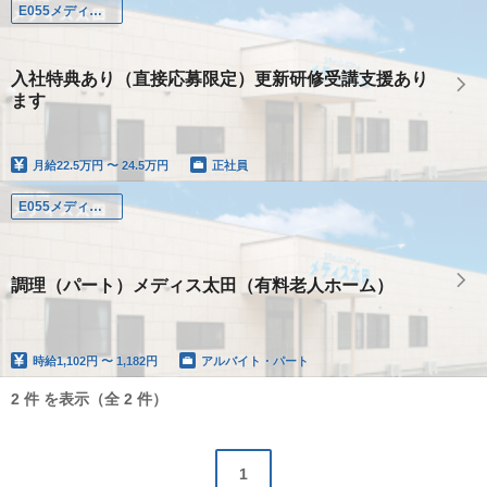
E055メディス太田
入社特典あり（直接応募限定）更新研修受講支援あり
ます
月給
22.5万円 〜 24.5万円
正社員
E055メディス太田
調理（パート）メディス太田（有料老人ホーム）
時給
1,102円 〜 1,182円
アルバイト・パート
2 件 を表示（全 2 件）
1