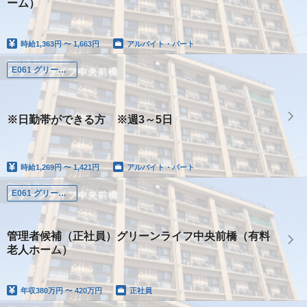
ーム）
時給
1,363円 〜 1,663円
アルバイト・パート
E061 グリーンライフ中央前橋
※日勤帯ができる方 ※週3～5日
時給
1,269円 〜 1,421円
アルバイト・パート
E061 グリーンライフ中央前橋
管理者候補（正社員）グリーンライフ中央前橋（有料
老人ホーム）
年収
380万円 〜 420万円
正社員