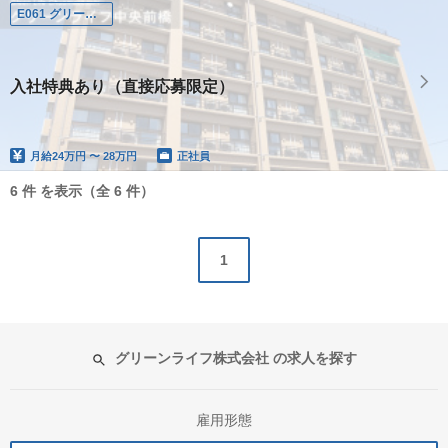
E061 グリーンライフ中央前橋
入社特典あり（直接応募限定）
月給
24万円 〜 28万円
正社員
6 件 を表示（全 6 件）
1
グリーンライフ株式会社 の求人を探す
雇用形態