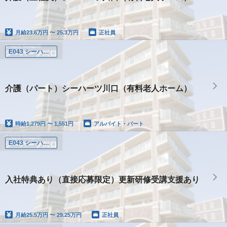
月給
23.6万円 〜 25.3万円
正社員
E043 シーハーツ川口
介護（パート）シーハーツ川口（有料老人ホーム）
時給
1,279円 〜 1,551円
アルバイト・パート
E043 シーハーツ川口
入社特典あり（直接応募限定）更新研修受講支援あり
月給
25.5万円 〜 29.25万円
正社員