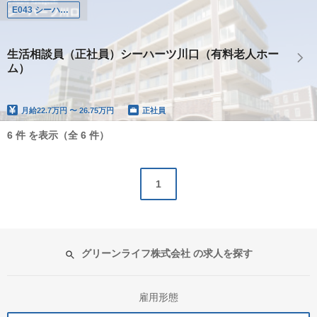
E043 シーハーツ川口
生活相談員（正社員）シーハーツ川口（有料老人ホー
ム）
月給
22.7万円 〜 26.75万円
正社員
6 件 を表示（全 6 件）
1
グリーンライフ株式会社 の求人を探す
雇用形態