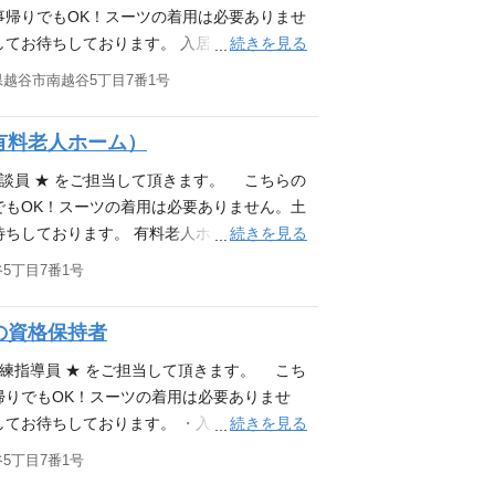
事帰りでもOK！スーツの着用は必要ありませ
続きを見る
してお待ちしております。 入居者様が施設で
するのが主な業務です。 ・入浴、食事、排
越谷市南越谷5丁目7番1号
 ＊スタッフ：3～4名 ・食事準備、清掃な
上記に付随する業務 ※施設定員：68名 ※
有料老人ホーム）
日勤10名／夜勤3名 応募資格 (1)ヘルパー２
員実務者研修 (5)介護福祉士 (1)～(5)のいず
相談員 ★ をご担当して頂きます。 こちらの
でもOK！スーツの着用は必要ありません。土
続きを見る
待ちしております。 有料老人ホームの入居者
家族様の相談、連絡窓口 ・渉外担当（病院、
5丁目7番1号
希望者見学対応 ・入居前準備（入居前アセス
実施 ・多職種間の連携調整 ※施設定員：6
の資格保持者
、介護福祉士、介護支援専門員、社会福祉主事の
2)の資格をお持ちの方
訓練指導員 ★ をご担当して頂きます。 こち
帰りでもOK！スーツの着用は必要ありませ
続きを見る
してお待ちしております。 ・入居時、定期的
・個別、集団リハビリの実施 ・リハビリ、
5丁目7番1号
・他職種のスタッフとの連携、助言 ・病