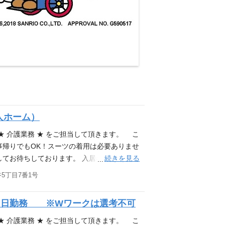
人ホーム）
★ 介護業務 ★ をご担当して頂きます。 こ
事帰りでもOK！スーツの着用は必要ありませ
続きを見る
してお待ちしております。 入居者様が施設で
するのが主な業務です。 ・入浴、食事、排
5丁目7番1号
 ＊スタッフ：3～4名 ・食事準備、清掃な
上記に付随する業務 ※施設定員：68名 ※
、即日勤務 ※Wワークは選考不可
日勤10名／夜勤3名 応募資格 (1)ヘルパー２
員実務者研修 (5)介護福祉士 (1)～(5)のいず
★ 介護業務 ★ をご担当して頂きます。 こ