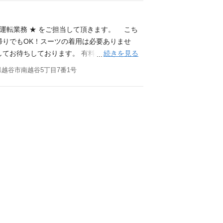
価、福祉用具、補装具の選定、在宅での訪問
024/8月末時点） 応募資格 (1)理学療法士
方 ※パワーリハビリの経験者歓迎
・運転業務 ★ をご担当して頂きます。 こち
帰りでもOK！スーツの着用は必要ありませ
続きを見る
してお待ちしております。 有料老人ホームで
の運転及び介助業務、 ご家族様など施設来
越谷市南越谷5丁目7番1号
イビングで心地よい空間のご提供をして頂き
名 応募資格 普通自動車運転免許（AT限定