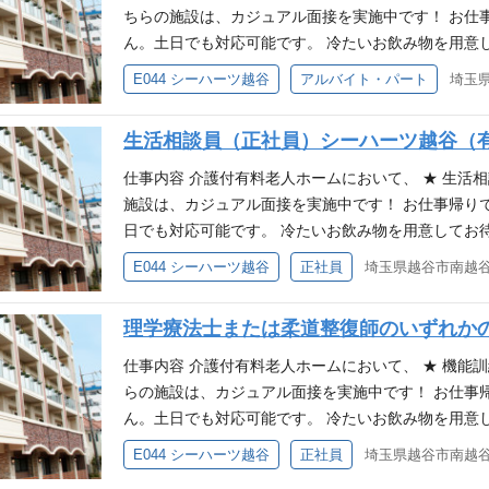
れかの資格をお持ちの方 ※無資格者の方も応相談可
ちらの施設は、カジュアル面接を実施中です！ お仕
ん。土日でも対応可能です。 冷たいお飲み物を用意
の生活を快適に過ごしていただくためのサポートを
E044 シーハーツ越谷
アルバイト・パート
埼玉県
せつなどの介助 ※入浴…入居者：12～20名／日
どの支援 ・アクティビティなどの余暇活動の支援 ・
生活相談員（正社員）シーハーツ越谷（
平均介護度：2.7（2024/8月時点） ※スタッフ体制：
級 (2)ヘルパー１級 (3)介護職員初任者研修 (4)介護職
仕事内容 介護付有料老人ホームにおいて、 ★ 生活
れかの資格をお持ちの方 ※無資格者の方も応相談可
施設は、カジュアル面接を実施中です！ お仕事帰り
日でも対応可能です。 冷たいお飲み物を用意してお
様の相談員業務をお願いいたします。 ・入居者様、
E044 シーハーツ越谷
正社員
埼玉県越谷市南越谷
居宅支援事業所との連絡、取引先との折衝） ・入居
メント、契約手続き、居室準備） ・イベントの企画
理学療法士または柔道整復師のいずれか
8名 応募資格 (1)ヘルパー2級以上、社会福祉士
いずれか (2)普通自動車運転免許（AT限定可） (1)(
仕事内容 介護付有料老人ホームにおいて、 ★ 機能
らの施設は、カジュアル面接を実施中です！ お仕事
ん。土日でも対応可能です。 冷たいお飲み物を用意
な機能評価 ・個別、集団リハビリプログラムの作成 
E044 シーハーツ越谷
正社員
埼玉県越谷市南越谷
健康体操マニュアル作成 ・アクティビティの支援 