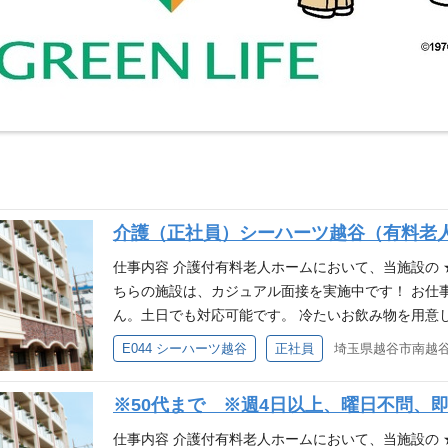
介護（正社員）シーハーツ越谷（有料老
仕事内容 介護付有料老人ホームにおいて、当施設の 
ちらの施設は、カジュアル面接を実施中です！ お仕
ん。土日でも対応可能です。 冷たいお飲み物を用意
の生活を快適に過ごしていただくためのサポートを
E044 シーハーツ越谷
正社員
埼玉県越谷市南越谷
せつなどの介助 ※入浴…入居者：12～20名／日
どの支援 ・アクティビティなどの余暇活動の支援 ・
※50代まで ※週4日以上、曜日不問
平均介護度：2.7（2024/8月時点） ※スタッフ体制：
級 (2)ヘルパー１級 (3)介護職員初任者研修 (4)介護職
仕事内容 介護付有料老人ホームにおいて、当施設の 