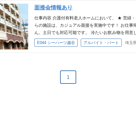
院での退院前の打合せ、スタッフへの指導 ・家屋評
面接会情報あり
リハビリなど ※施設定員：68名 ※平均介護度：2.7（2
(2)柔道整復師 (1)(2)のいずれかの資格をお持ちの
仕事内容 介護付有料老人ホームにおいて、 ★ 営繕
らの施設は、カジュアル面接を実施中です！ お仕事
ん。土日でも対応可能です。 冷たいお飲み物を用意
の営繕、保全業務並びに、ご利用者様の病院同行の為
E044 シーハーツ越谷
アルバイト・パート
埼玉県
場者の送迎をお願いします。 ※ホスピタリティドラ
ます。 ※ハイエースなど（介護用） ※施設定員：68
可）必須 ※ヘルパー２級以上あれば尚可
1