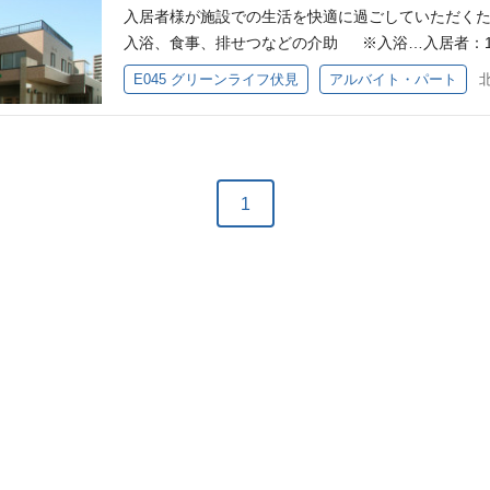
入居者様が施設での生活を快適に過ごしていただくた
入浴、食事、排せつなどの介助 ※入浴…入居者：12
タッフ：1名 ・食事準備、清掃などの支援 ・アクテ
E045 グリーンライフ伏見
アルバイト・パート
随する業務 ※施設定員：48名 ※平均介護度：3.2（2
名(1フロア)／夜勤1名(1フロア) × 3フロア 応募資格
職員初任者研修 (4)介護職員実務者研修 (5)介護福祉士
1