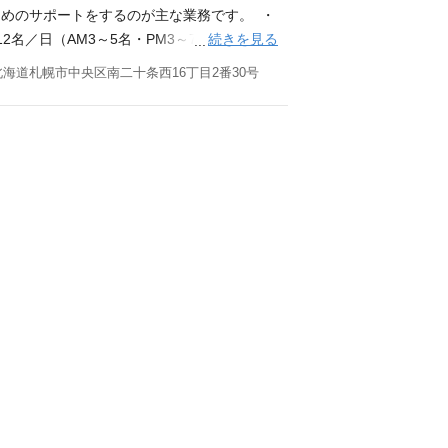
めのサポートをするのが主な業務です。 ・
続きを見る
名／日（AM3～5名・PM3～7名） ＊ス
ィビティなどの余暇活動の支援 ・上記に付
北海道札幌市中央区南二十条西16丁目2番30号
024/8月末時点） ※スタッフ体制：日勤2～3
 (1)ヘルパー２級 (2)ヘルパー１級 (3)介護
 (1)～(5)のいずれかの資格をお持ちの方