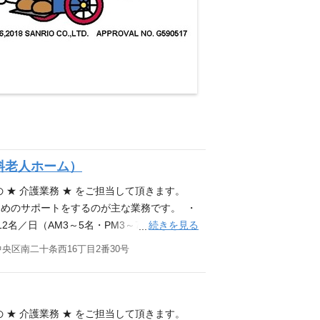
料老人ホーム）
 ★ 介護業務 ★ をご担当して頂きます。
めのサポートをするのが主な業務です。 ・
続きを見る
名／日（AM3～5名・PM3～7名） ＊
ティビティなどの余暇活動の支援 ・上記に
央区南二十条西16丁目2番30号
2024/8月末時点） ※スタッフ体制：日勤2
格 (1)ヘルパー２級 (2)ヘルパー１級 (3)
福祉士 (1)～(5)のいずれかの資格をお持ちの
 ★ 介護業務 ★ をご担当して頂きます。