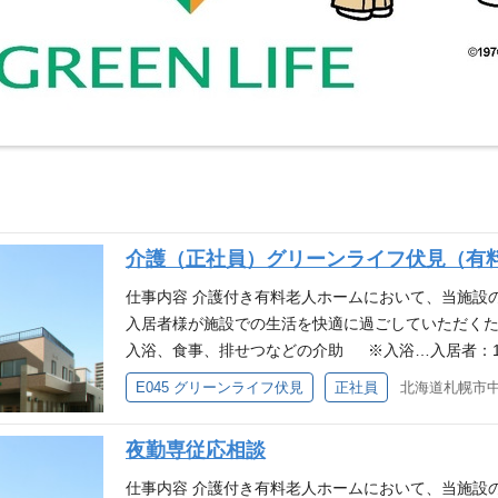
介護（正社員）グリーンライフ伏見（有
仕事内容 介護付き有料老人ホームにおいて、当施設の
入居者様が施設での生活を快適に過ごしていただくた
入浴、食事、排せつなどの介助 ※入浴…入居者：12
スタッフ：1名 ・食事準備、清掃などの支援 ・アク
E045 グリーンライフ伏見
正社員
北海道札幌市中
付随する業務 ※施設定員：48名 ※平均介護度：3.2（
～3名(1フロア)／夜勤1名(1フロア) × 3フロア 応募資
夜勤専従応相談
介護職員初任者研修 (4)介護職員実務者研修 (5)介護
方 ※無資格者の方は応相談可
仕事内容 介護付き有料老人ホームにおいて、当施設の