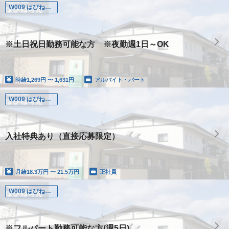
W009 はぴね可児
※土日祝日勤務可能な方 ※夜勤週1日～OK
時給
1,269円 〜 1,631円
アルバイト・パート
W009 はぴね可児
入社特典あり（直接応募限定）
月給
18.3万円 〜 21.5万円
正社員
W009 はぴね可児
※フルパート勤務可能な方(週5日)