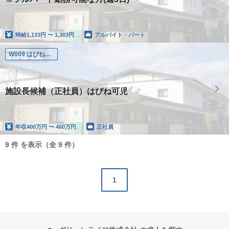
時給
1,133円 〜 1,303円
アルバイト・パート
W009 はぴね可児
施設長候補（正社員）はぴね可児
年収
400万円 〜 460万円
正社員
9 件 を表示（全 9 件）
1