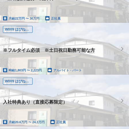
月給
22万円 〜 30万円
正社員
W009 はぴね可児
※フルタイム必須 ※土日祝日勤務可能な方
時給
1,803円 〜 2,223円
アルバイト・パート
W009 はぴね可児
入社特典あり（直接応募限定）
月給
20.6万円 〜 24.3万円
正社員