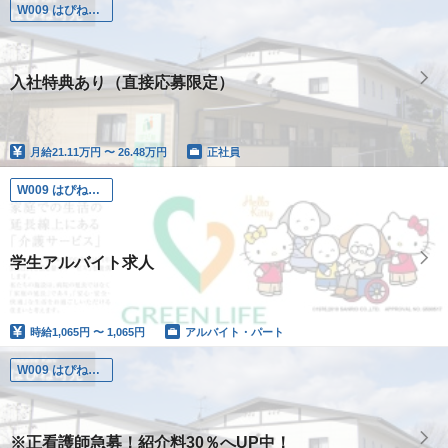
W009 はぴね可児
入社特典あり（直接応募限定）
月給
21.11万円 〜 26.48万円
正社員
W009 はぴね可児
学生アルバイト求人
時給
1,065円 〜 1,065円
アルバイト・パート
W009 はぴね可児
※正看護師急募！紹介料30％へUP中！