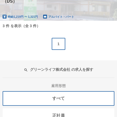
（DS）
時給
1,219円 〜 1,321円
アルバイト・パート
3 件 を表示（全 3 件）
1
グリーンライフ株式会社 の求人を探す
雇用形態
すべて
正社員