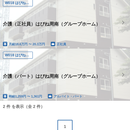
W018 はぴね周南
介護（正社員）はぴね周南（グループホーム）
月給
18.6万円 〜 20.3万円
正社員
W018 はぴね周南
介護（パート）はぴね周南（グループホーム）
時給
1,259円 〜 1,361円
アルバイト・パート
2 件 を表示（全 2 件）
1