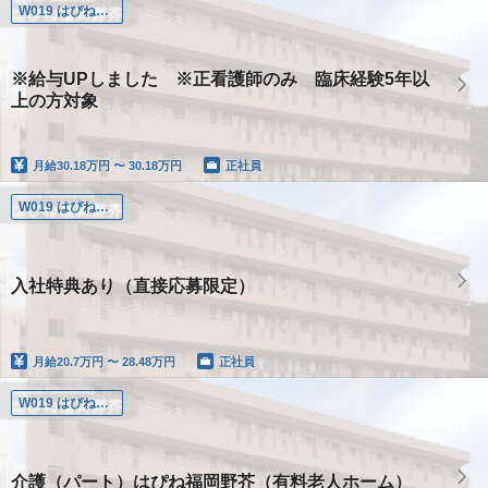
W019 はぴね福岡野芥
※給与UPしました ※正看護師のみ 臨床経験5年以
上の方対象
月給
30.18万円 〜 30.18万円
正社員
W019 はぴね福岡野芥
入社特典あり（直接応募限定）
月給
20.7万円 〜 28.48万円
正社員
W019 はぴね福岡野芥
介護（パート）はぴね福岡野芥（有料老人ホーム）