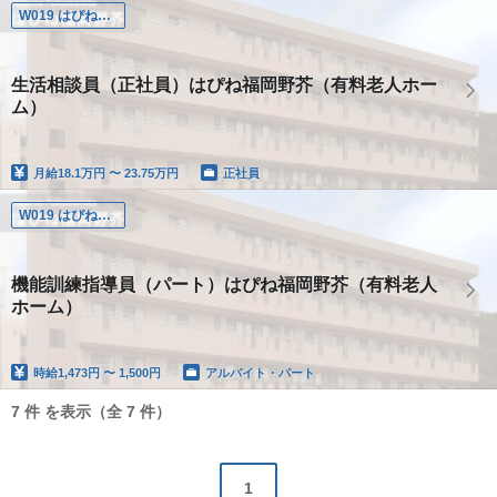
W019 はぴね福岡野芥
生活相談員（正社員）はぴね福岡野芥（有料老人ホー
ム）
月給
18.1万円 〜 23.75万円
正社員
W019 はぴね福岡野芥
機能訓練指導員（パート）はぴね福岡野芥（有料老人
ホーム）
時給
1,473円 〜 1,500円
アルバイト・パート
7 件 を表示（全 7 件）
1