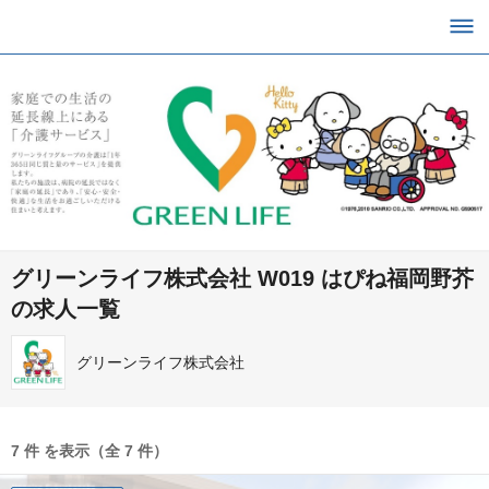
グリーンライフ株式会社 W019 はぴね福岡野芥
の求人一覧
グリーンライフ株式会社
7 件 を表示（全 7 件）