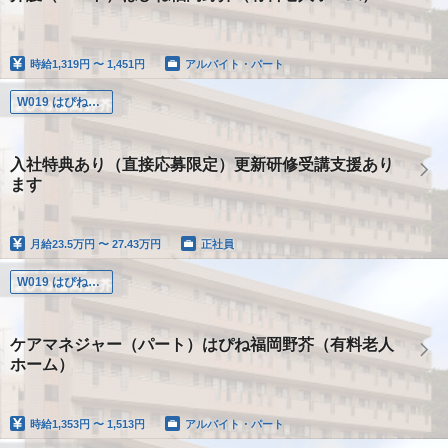
時給
1,319円 〜 1,451円
アルバイト・パート
W019 はぴね福岡野芥
入社特典あり（直接応募限定）更新研修受講支援あり
ます
月給
23.5万円 〜 27.43万円
正社員
W019 はぴね福岡野芥
ケアマネジャー（パート）はぴね福岡野芥（有料老人
ホーム）
時給
1,353円 〜 1,513円
アルバイト・パート