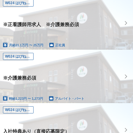
W024 はぴね国分
※正看護師用求人 ※介護兼務必須
月給
21.1万円 〜 25万円
正社員
W024 はぴね国分
※介護兼務必須
時給
1,223円 〜 1,273円
アルバイト・パート
W024 はぴね国分
入社特典あり（直接応募限定）