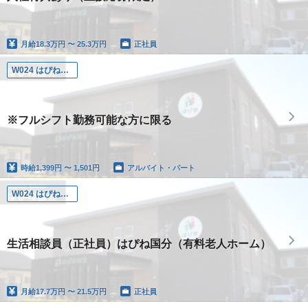
月給
18.3万円 〜 25.3万円
正社員
W024 はぴね国分
※フルシフト勤務可能な方に限る
時給
1,399円 〜 1,501円
アルバイト・パート
W024 はぴね国分
生活相談員（正社員）はぴね国分（有料老人ホーム）
月給
17.7万円 〜 21.5万円
正社員