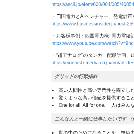
https://ascii.jp/elem/000/004/085/4085
・四国電力とAIベンチャー、発電計画
https://www.businessinsider.jp/post-2
・お客様事例：四国電力様_電力需給
https://www.youtube.com/watch?v=9
・“超アナログ”のタンカー配船計画
https://monoist.itmedia.co.jp/mn/artic
グリッドの行動指針
高い人間性と高い専門性を両立し
驚くような高い価値を提供するこ
One for all, All for on
こんな人と一緒に仕事したいです （
世の中のためになることを、技術