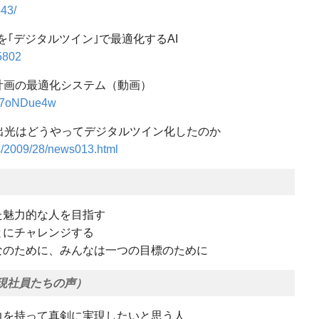
443/
を｢デジタルツイン｣で最適化するAI
55802
計画の最適化システム（動画）
nc7oNDue4w
、出光はどうやってデジタルツイン化したのか
les/2009/28/news013.html
た魅力的な人を目指す
とにチャレンジする
e. 一人はみんなのために、みんなは一つの目標のために
現社員たちの声）
力を持って真剣に実現したいと思う人