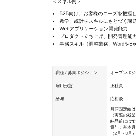
＜スキル例＞
B2B向け、お客様のニーズを把握
数学、統計学スキルにもとづく課
Webアプリケーション開発能力
プロダクト立ち上げ、開発管理能
事務スキル（調整業務、WordやEx
職種 / 募集ポジション
オープンポジ
雇用形態
正社員
給与
応相談
月額固定給は
（実際の残業
納品前には忙
賞与：基本月
（2月・8月